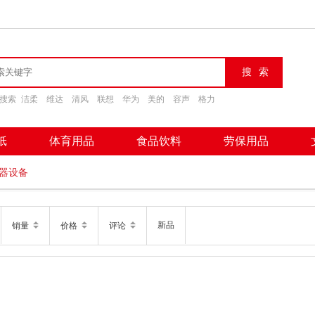
搜索
洁柔
维达
清风
联想
华为
美的
容声
格力
纸
体育用品
食品饮料
劳保用品
器设备
新品
销量
价格
评论