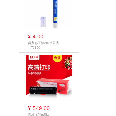
4.00
¥
得力 修正液8ml单只装
（71850）
549.00
¥
天威（PrintRite）