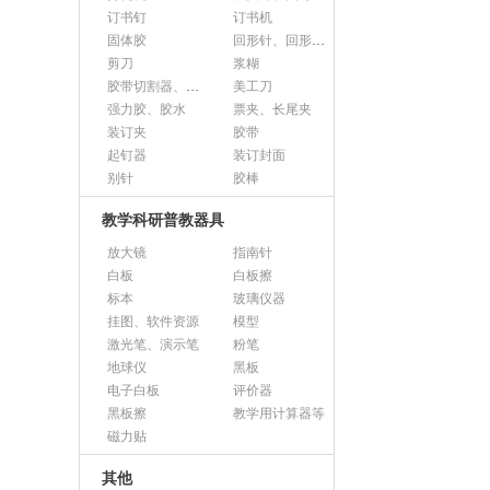
订书钉
订书机
固体胶
回形针、回形针盒
剪刀
浆糊
胶带切割器、胶带座、封箱器
美工刀
强力胶、胶水
票夹、长尾夹
装订夹
胶带
起钉器
装订封面
别针
胶棒
教学科研普教器具
放大镜
指南针
白板
白板擦
标本
玻璃仪器
挂图、软件资源
模型
激光笔、演示笔
粉笔
地球仪
黑板
电子白板
评价器
黑板擦
教学用计算器等
磁力贴
其他