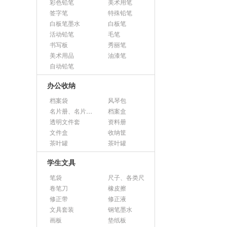
彩色铅笔
美术用笔
签字笔
特殊铅笔
白板笔墨水
白板笔
活动铅笔
毛笔
书写板
秀丽笔
美术用品
油漆笔
自动铅笔
办公收纳
档案袋
风琴包
名片册、名片盒、名片座
档案盒
透明文件套
资料册
文件盒
收纳筐
茶叶罐
茶叶罐
学生文具
笔袋
尺子、各类尺
卷笔刀
橡皮擦
修正带
修正液
文具套装
钢笔墨水
画板
垫纸板