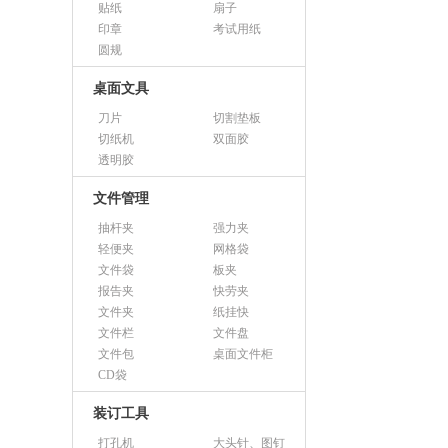
贴纸
扇子
印章
考试用纸
圆规
桌面文具
刀片
切割垫板
切纸机
双面胶
透明胶
文件管理
抽杆夹
强力夹
轻便夹
网格袋
文件袋
板夹
报告夹
快劳夹
文件夹
纸挂快
文件栏
文件盘
文件包
桌面文件柜
CD袋
装订工具
打孔机
大头针、图钉