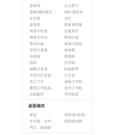
直液笔
办公剪刀
桌牌/磁性展示帖/证件框
抽杆/报告夹
文件套
台灯
皮面本
商务资料册
商务中性笔
长尾票夹
商务文件夹
带架白板
悬挂白板
桌面计算器
语音计算器
液体胶
拉链袋
玻璃杯
纸杯
文件框
函数计算器
封箱胶带
手持式扩音器
公文包
美工刀片
桌面订书机
重型订书机及其它
省力订书机
白板配件
书写铅笔
桌面储存
笔盒
笔筒/座/插/架
文件座、文件架、文件框
钥匙箱扣牌
书立、阅读架