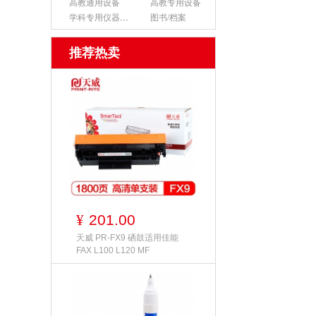
高教通用设备
高教专用设备
学科专用仪器设备
图书/档案
推荐热卖
201.00
¥
天威 PR-FX9 硒鼓适用佳能
FAX L100 L120 MF