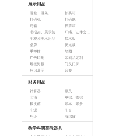
展示用品
磁粒、磁条、磁片
抽奖箱
打码机
打码纸
药箱
投票箱
书报架、展示架
厂绳、证件套、卡套
学校和美术用品
软木板
桌牌
荧光板
手举牌
地图
广告印刷
印刷品定制
展板海报
门头门牌
标识展示
台签
财务用品
计算器
票叉
印油
单据、收据
橡皮筋
账本、账册
印泥
印台
凭证
海绵缸
教学科研高教器具