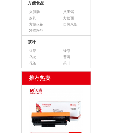
方便食品
火腿肠
八宝粥
腐乳
方便面
方便火锅
自热米饭
冲泡粉丝
茶叶
红茶
绿茶
乌龙
普洱
花茶
茶叶
推荐热卖