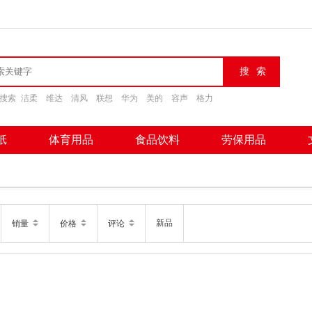
搜索
洁柔
维达
清风
联想
华为
美的
容声
格力
纸
体育用品
食品饮料
劳保用品
新品
销量
价格
评论