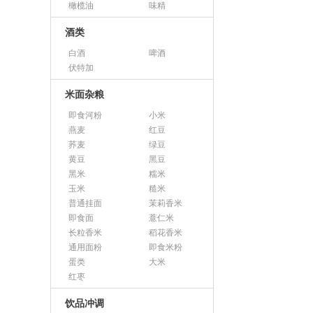
橄榄油
味精
酒类
白酒
啤酒
伏特加
米面杂粮
即食河粉
小米
燕麦
红豆
荞麦
绿豆
黄豆
黑豆
黑米
糯米
玉米
糙米
普通挂面
茉莉香米
即食面
薏仁米
长粒香米
稻花香米
通用面粉
即食米粉
蛋类
大米
红枣
饮品冲调