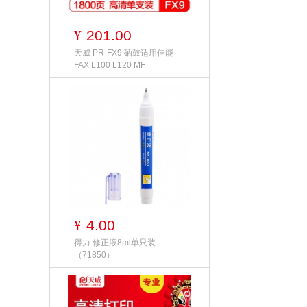
201.00
¥
天威 PR-FX9 硒鼓适用佳能
FAX L100 L120 MF
4.00
¥
得力 修正液8ml单只装
（71850）