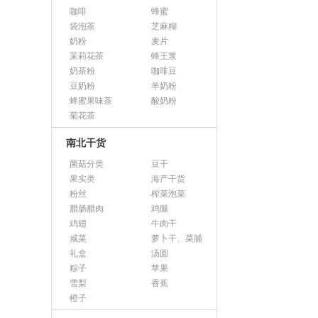
咖啡
蜂蜜
袋泡茶
芝麻糊
奶粉
麦片
茉莉花茶
蜂王浆
奶茶粉
咖啡豆
豆奶粉
羊奶粉
蜂蜜果味茶
酸奶粉
菊花茶
南北干货
菌菇分类
豆干
果实类
海产干货
粉丝
榨菜泡菜
腊肠腊肉
鸡腿
鸡翅
牛肉干
咸菜
萝卜干、菜脯
礼盒
汤圆
粽子
苹果
雪梨
香蕉
橙子