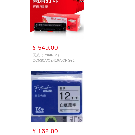
549.00
¥
天威（PrintRite）
CC530A/CE410A/CRG31
162.00
¥