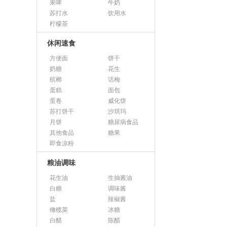
果啤
牛奶
苏打水
饮用水
柠檬茶
休闲速食
方便面
饼干
奶糖
花生
槟榔
话梅
蛋糕
面包
蛋卷
威化饼
苏打饼干
沙琪玛
月饼
糖尿病食品
其他食品
糖果
即食凉粉
粮油调味
花生油
生抽酱油
白糖
调味酱
盐
辣椒酱
橄榄菜
冰糖
白醋
陈醋