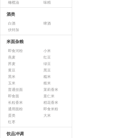
橄榄油
味精
酒类
白酒
啤酒
伏特加
米面杂粮
即食河粉
小米
燕麦
红豆
荞麦
绿豆
黄豆
黑豆
黑米
糯米
玉米
糙米
普通挂面
茉莉香米
即食面
薏仁米
长粒香米
稻花香米
通用面粉
即食米粉
蛋类
大米
红枣
饮品冲调