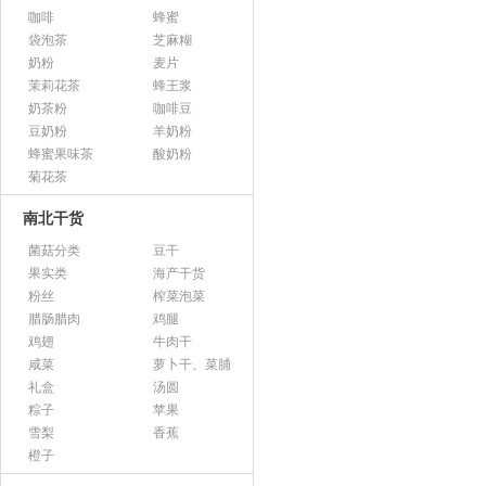
咖啡
蜂蜜
袋泡茶
芝麻糊
奶粉
麦片
茉莉花茶
蜂王浆
奶茶粉
咖啡豆
豆奶粉
羊奶粉
蜂蜜果味茶
酸奶粉
菊花茶
南北干货
菌菇分类
豆干
果实类
海产干货
粉丝
榨菜泡菜
腊肠腊肉
鸡腿
鸡翅
牛肉干
咸菜
萝卜干、菜脯
礼盒
汤圆
粽子
苹果
雪梨
香蕉
橙子