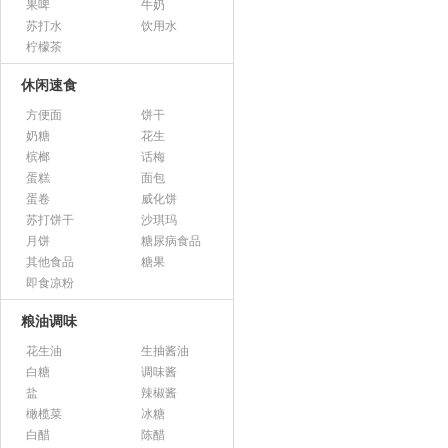
果啤
牛奶
苏打水
饮用水
柠檬茶
休闲速食
方便面
饼干
奶糖
花生
槟榔
话梅
蛋糕
面包
蛋卷
威化饼
苏打饼干
沙琪玛
月饼
糖尿病食品
其他食品
糖果
即食凉粉
粮油调味
花生油
生抽酱油
白糖
调味酱
盐
辣椒酱
橄榄菜
冰糖
白醋
陈醋