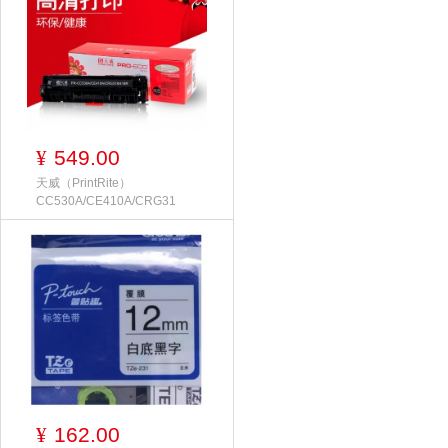
549.00
¥
天威（PrintRite）
CC530A/CE410A/CRG31
162.00
¥