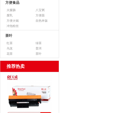
方便食品
火腿肠
八宝粥
腐乳
方便面
方便火锅
自热米饭
冲泡粉丝
茶叶
红茶
绿茶
乌龙
普洱
花茶
茶叶
推荐热卖