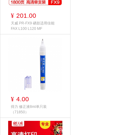
201.00
¥
天威 PR-FX9 硒鼓适用佳能
FAX L100 L120 MF
4.00
¥
得力 修正液8ml单只装
（71850）