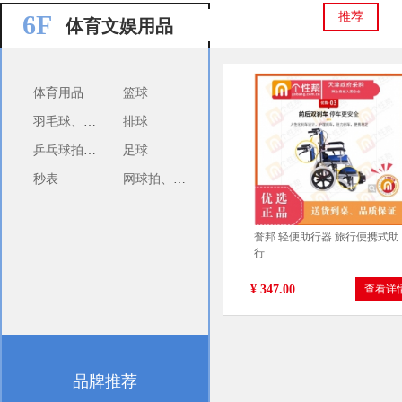
6F
推荐
体育文娱用品
体育用品
篮球
羽毛球、球拍
排球
利达 镀锌管 DN20
乒乓球拍、球、配件
足球
¥ 21.00
查看详
秒表
网球拍、球、配件
誉邦 轻便助行器 旅行便携式助
行
¥ 347.00
查看详
品牌推荐