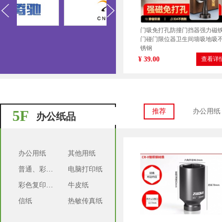
门吸免打孔防撞门挡器强力磁
门碰门限位器卫生间墙吸地吸
锈钢
¥ 39.00
查看详
5F
推荐
办公用纸
办公纸品
办公用纸
其他用纸
普通、彩色复印纸
电脑打印纸
冷热水大弯+80CM软管两条
彩色复印纸（政采）
牛皮纸
¥ 151.00
查看详
信纸
热敏传真纸