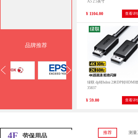
A5 2.5英寸
¥ 1104.00
查看详
品牌推荐
绿联 dp转hdmi 2米DP转HDMI
35837
¥ 59.00
查看详
4F
推荐
测量
劳保用品