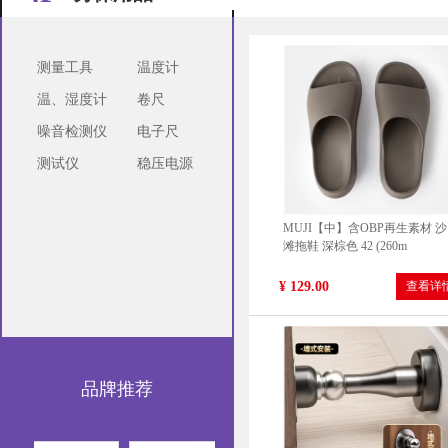
测量工具
温度计
温、湿度计
卷尺
长城 DDR3 8GB
噪音检测仪
电子尺
¥ 163.00
查看详
测试仪
稳压电源
MUJI【中】含OBP再生素材 沙
滩拖鞋 深棕色 42 (260m
¥ 129.00
查看详
品牌推荐