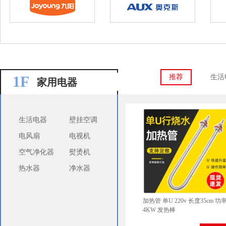
1F
推荐
生活
家用电器
生活电器
壁挂空调
电风扇
电视机
空气净化器
熨烫机
热水器
净水器
加热管 单U 220v 长度35cm 功
4KW 发热棒