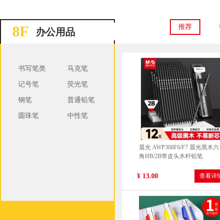
8F
推荐
办公用品
书写笔类
马克笔
记号笔
荧光笔
大漏勺细网笊篱不锈钢过漏网
捞面勺24cm密漏勺厨房食堂家
钢笔
普通铅笔
30目
¥ 70.00
查看详
圆珠笔
中性笔
晨光 AWP308F6/F7 晨光黑木六
角HB/2B带皮头木杆铅笔
¥ 13.00
查看详