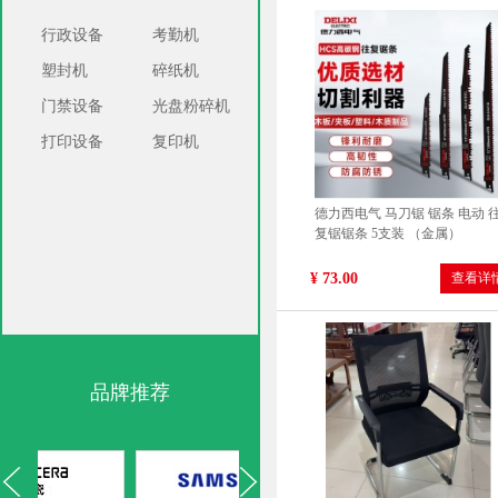
行政设备
考勤机
塑封机
碎纸机
米家 小米新风系统新风机A1复
合滤芯滤网 150A1-FL
门禁设备
光盘粉碎机
¥ 0.00
查看详
打印设备
复印机
德力西电气 马刀锯 锯条 电动 
复锯锯条 5支装 （金属）
¥ 73.00
查看详
品牌推荐