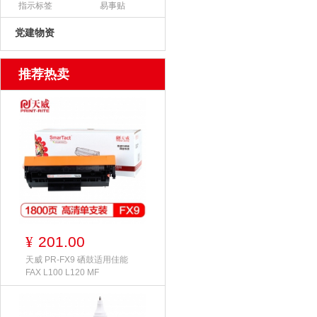
指示标签
易事贴
党建物资
推荐热卖
201.00
¥
天威 PR-FX9 硒鼓适用佳能
FAX L100 L120 MF