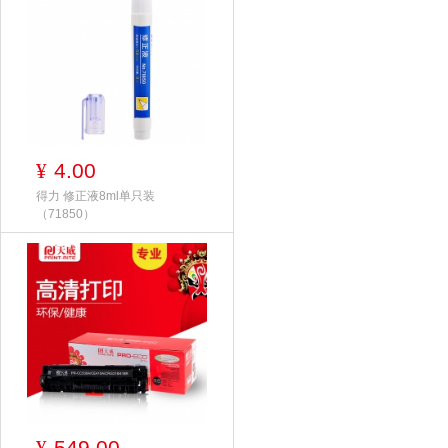
4.00
¥
得力 修正液8ml单只装
（71850）
549.00