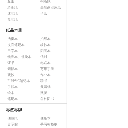
版纸
铜版纸
绘图纸
高端商业用纸
速印纸
卡纸
复印纸
纸品本册
活页本
拍纸本
皮面笔记本
软抄本
田字本
图画本
线圈本、螺旋本
信封
证书
电话本
素描本
万用手册
硬抄
作业本
PU/PVC笔记本
聘书
手账本
复写纸
绘本
奖状
笔记本
各种图书
标签标牌
便签纸
便条本
告示贴
手写标签纸