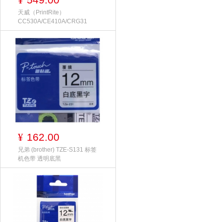
¥
天威（PrintRite）
CC530A/CE410A/CRG31
162.00
¥
兄弟 (brother) TZE-S131 标签
机色带 透明底黑