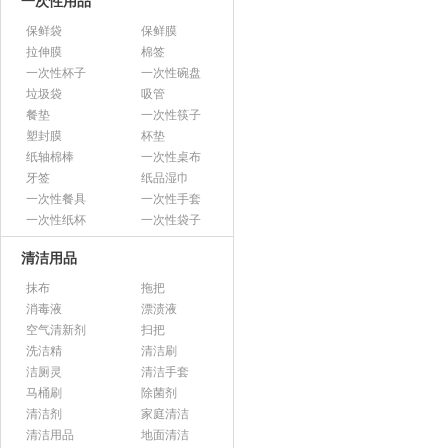
一次性用品
保鲜袋
保鲜膜
拉伸膜
棉签
一次性杯子
一次性碗盘
垃圾袋
吸管
餐垫
一次性筷子
塑封膜
杯垫
纸轴棉棒
一次性桌布
牙签
纸品湿巾
一次性餐具
一次性手套
一次性纸杯
一次性袋子
清洁用品
抹布
拖把
消毒液
漂渍液
空气清新剂
扫把
洗洁精
清洁刷
洁厕灵
清洁手套
马桶刷
除菌剂
清洁剂
家庭清洁
清洁用品
地面清洁