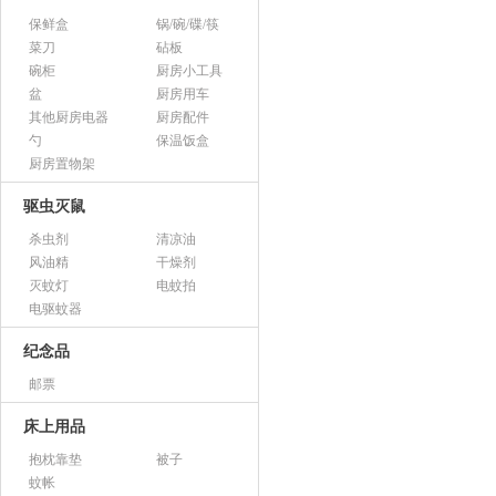
保鲜盒
锅/碗/碟/筷
菜刀
砧板
碗柜
厨房小工具
盆
厨房用车
其他厨房电器
厨房配件
勺
保温饭盒
厨房置物架
驱虫灭鼠
杀虫剂
清凉油
风油精
干燥剂
灭蚊灯
电蚊拍
电驱蚊器
纪念品
邮票
床上用品
抱枕靠垫
被子
蚊帐