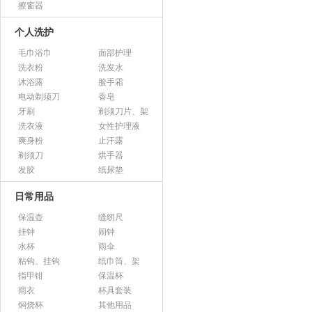
擦窗器
个人洗护
毛巾浴巾
面部护理
洗衣粉
洗发水
沐浴露
脸手霜
电动剃须刀
香皂
牙刷
剃须刀片、架
洗衣液
女性护理液
爽身粉
止汗露
剃须刀
烘手器
发胶
纸尿垫
日常用品
保温壶
缝纫尺
挂钟
闹钟
水杯
雨伞
粘钩、挂钩
纸巾筒、架
指甲钳
保温杯
雨衣
杯具套装
焖烧杯
其他用品