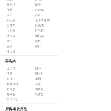
青壳纸
镜子
屏风
自行车
床单
被罩
编织袋
吸水膨胀袋
工具车
反光膜
注射器
打气筒
排气扇
钥匙箱
颈托
轮椅
油漆
肥料
打火机
容具类
垃圾桶
漏斗
托盘
烟灰缸
油桶
水桶
脸盆水桶
花瓶
肥皂盒
洒水壶
储藏盒
喷雾器
卫浴用品
厨房/餐饮用品