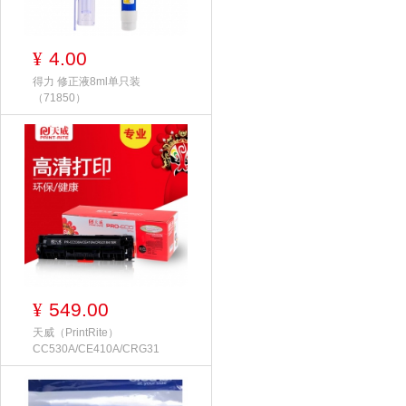
4.00
¥
得力 修正液8ml单只装
（71850）
549.00
¥
天威（PrintRite）
CC530A/CE410A/CRG31