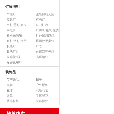
灯饰照明
节能灯
紧急照明及指示灯
应急灯
标志灯
台灯/壁灯/床头灯/落地灯
LED灯泡
手电筒
灯脚/灯座/灯柱类
标准光源箱
红外线感应灯
高杆/路灯/指示灯类
展示效果类灯
吸顶灯
灯管
其他灯具
自镇流荧光灯
双端荧光灯
高压钠灯
除害虫用灯
装饰品
节庆饰品
帽子
旗帜
户外配饰
花球
花瓶花艺
徽章
手捧鲜花
装饰材料
装饰摆件
推荐热卖