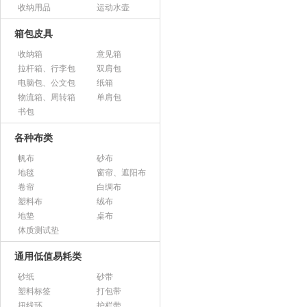
收纳用品
运动水壶
箱包皮具
收纳箱
意见箱
拉杆箱、行李包
双肩包
电脑包、公文包
纸箱
物流箱、周转箱
单肩包
书包
各种布类
帆布
砂布
地毯
窗帘、遮阳布
卷帘
白绸布
塑料布
绒布
地垫
桌布
体质测试垫
通用低值易耗类
砂纸
砂带
塑料标签
打包带
扭线环
护栏带