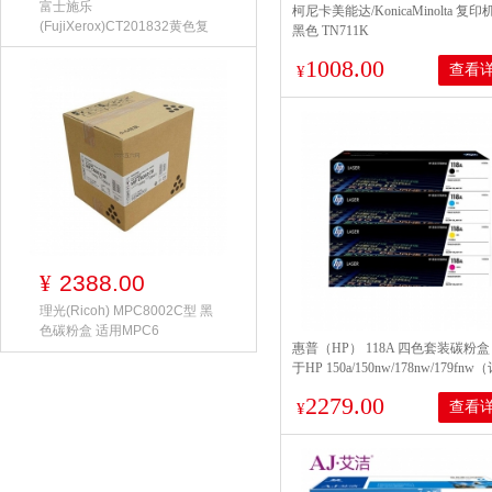
富士施乐
柯尼卡美能达/KonicaMinolta 复
(FujiXerox)CT201832黄色复
黑色 TN711K
印机碳粉适用
1008.00
查看
¥
2388.00
¥
理光(Ricoh) MPC8002C型 黑
色碳粉盒 适用MPC6
惠普（HP） 118A 四色套装碳粉盒
于HP 150a/150nw/178nw/179fn
位：套）
2279.00
查看
¥