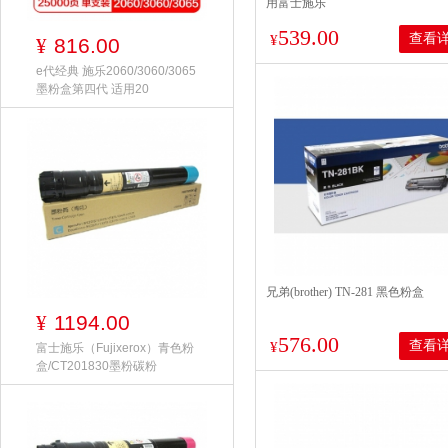
用富士施乐
CP118wCP119wCP228wCM118wC
539.00
查看
打印量2000页黑色
¥
816.00
¥
e代经典 施乐2060/3060/3065
墨粉盒第四代 适用20
兄弟(brother) TN-281 黑色粉盒
1194.00
¥
576.00
查看
¥
富士施乐（Fujixerox）青色粉
盒/CT201830墨粉碳粉