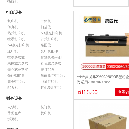
指纹机
打印设备
复印机
一体机
传真机
扫描仪
热式打印机
A3激光打印机
喷墨打印机
针式打印机
A4激光打印机
绘图仪
速印机
复印机配件
喷墨多功能一体机
标签机/条码打印机
黑白激光多功能一体机
彩色激光多功能一体机
墨仓式多功能一体机
装订配件
条码扫描器
黑白激光打印机
e代经典 施乐2060/3060/3065墨
票据打印机
地址打印机
代 适用2060 3060 3065
配页机
其他专用打印设备
816.00
查看
¥
财务设备
点钞机
装订机
手提金库
胶印机
拆页机