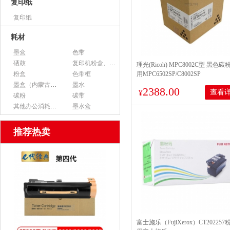
复印纸
复印纸
耗材
墨盒
色带
硒鼓
复印机粉盒、墨粉
理光(Ricoh) MPC8002C型 黑色碳
粉盒
色带框
用MPC6502SP/C8002SP
墨盒（内蒙古专用）
墨水
2388.00
查看
¥
碳粉
碳带
其他办公消耗用品
墨水盒
推荐热卖
富士施乐（FujiXerox）CT20225