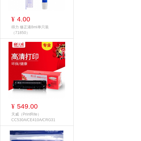
4.00
¥
得力 修正液8ml单只装
（71850）
549.00
¥
天威（PrintRite）
CC530A/CE410A/CRG31