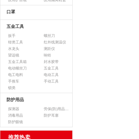
医用护目镜
医用隔离鞋套
口罩
五金工具
扳手
螺丝刀
钳类工具
红外线测温仪
水龙头
测距仪
望远镜
响铃
五金工具箱
封水胶带
电动螺丝刀
五金工具
电工电料
电动工具
手推车
手动工具
锁类
防护用品
探测器
劳保(防)用品（不含医用产品）
消毒用品
防护耳塞
防护眼镜
推荐热卖