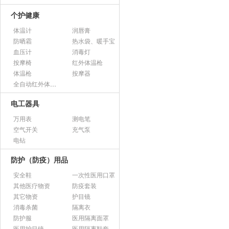
个护健康
体温计
润唇膏
防晒霜
热水袋、暖手宝
血压计
消毒灯
按摩椅
红外体温枪
体温枪
按摩器
全自动红外体温监测仪
电工器具
万用表
测电笔
空气开关
充气泵
电钻
防护（防疫）用品
安全鞋
一次性医用口罩
其他医疗物资
防疫套装
其它物资
护目镜
消毒杀菌
隔离衣
防护服
医用隔离面罩