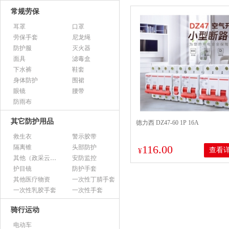
常规劳保
耳罩
口罩
劳保手套
尼龙绳
防护服
灭火器
面具
滤毒盒
下水裤
鞋套
身体防护
围裙
眼镜
腰带
防雨布
其它防护用品
德力西 DZ47-60 1P 16A
救生衣
警示胶带
116.00
隔离锥
头部防护
查看
¥
其他（政采云上架用）
安防监控
护目镜
防护手套
其他医疗物资
一次性丁腈手套
一次性乳胶手套
一次性手套
骑行运动
电动车