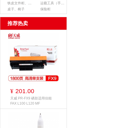
铁皮文件柜、货架
运载工具（手推车、平板车、梯子）
桌子、椅子
保险柜
推荐热卖
201.00
¥
天威 PR-FX9 硒鼓适用佳能
FAX L100 L120 MF