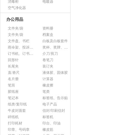
消毒柜
电暖器
空气净化器
办公用品
文件夹/袋
资料册
文件夹/袋
档案盒
文件盘、书栏
白板及白板套件
雨伞架、投诉意见箱、杂志架等杂项
奖杯、奖牌、证书
订书机、订书针、起钉器
介刀/剪刀
回形针
卷笔刀
长尾夹
装订夹
直/劵尺
液体胶、固体胶
名片册
计算器
笔筒
橡皮擦
胶纸座
笔类
笔记本
标签纸、告示贴
纸类/复印纸
电子产品
牛皮封面套
信封/印刷信封
碎纸机
标签机
打印耗材
印台、印油
印章、号码章
橡皮筋