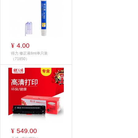
4.00
¥
得力 修正液8ml单只装
（71850）
549.00
¥