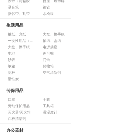
胶带（封箱胶、透明胶、美纹胶、双面胶等）
台座、展示牌
录音笔
铆管
捆钞带、扎带
水松板
生活用品
抽纸、盒纸
大盘、擦手纸
一次性用品（纸杯、胶杯、叉子、碟子等）
抽纸、盒纸
大盘、擦手纸
电源插座
电池
创可贴
秒表
门铃
纸箱
储物箱
瓷杯
空气清新剂
活性炭
劳保用品
口罩
手套
劳动保护用品
工具箱
灭火器/灭火箱
温湿度计
白板清洁剂
办公器材