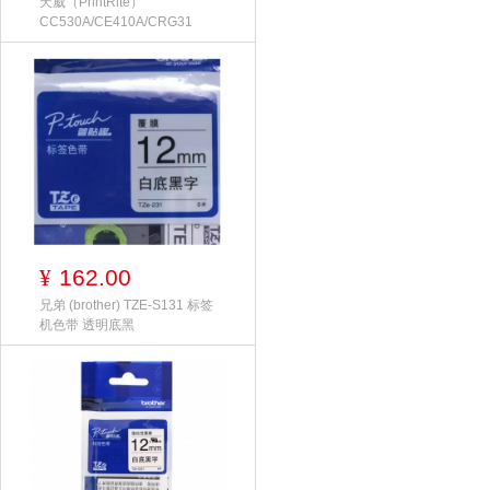
天威（PrintRite）
CC530A/CE410A/CRG31
162.00
¥
兄弟 (brother) TZE-S131 标签
机色带 透明底黑