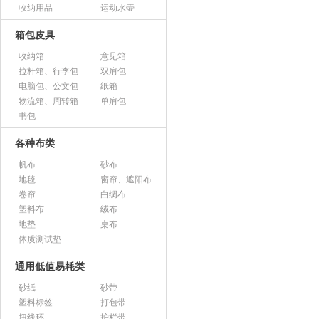
收纳用品
运动水壶
箱包皮具
收纳箱
意见箱
拉杆箱、行李包
双肩包
电脑包、公文包
纸箱
物流箱、周转箱
单肩包
书包
各种布类
帆布
砂布
地毯
窗帘、遮阳布
卷帘
白绸布
塑料布
绒布
地垫
桌布
体质测试垫
通用低值易耗类
砂纸
砂带
塑料标签
打包带
扭线环
护栏带