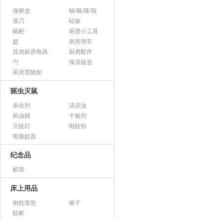
保鲜盒
锅/碗/碟/筷
菜刀
砧板
碗柜
厨房小工具
盆
厨房用车
其他厨房电器
厨房配件
勺
保温饭盒
厨房置物架
驱虫灭鼠
杀虫剂
清凉油
风油精
干燥剂
灭蚊灯
电蚊拍
电驱蚊器
纪念品
邮票
床上用品
抱枕靠垫
被子
蚊帐