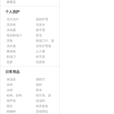
擦窗器
个人洗护
毛巾浴巾
面部护理
洗衣粉
洗发水
沐浴露
脸手霜
电动剃须刀
香皂
牙刷
剃须刀片、架
洗衣液
女性护理液
爽身粉
止汗露
剃须刀
烘手器
发胶
纸尿垫
日常用品
保温壶
缝纫尺
挂钟
闹钟
水杯
雨伞
粘钩、挂钩
纸巾筒、架
指甲钳
保温杯
雨衣
杯具套装
焖烧杯
其他用品