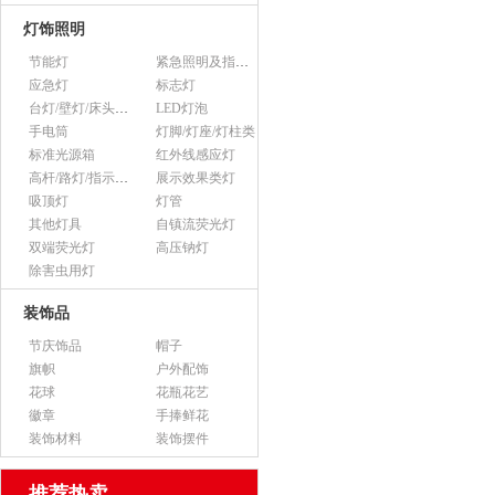
灯饰照明
节能灯
紧急照明及指示灯
应急灯
标志灯
台灯/壁灯/床头灯/落地灯
LED灯泡
手电筒
灯脚/灯座/灯柱类
标准光源箱
红外线感应灯
高杆/路灯/指示灯类
展示效果类灯
吸顶灯
灯管
其他灯具
自镇流荧光灯
双端荧光灯
高压钠灯
除害虫用灯
装饰品
节庆饰品
帽子
旗帜
户外配饰
花球
花瓶花艺
徽章
手捧鲜花
装饰材料
装饰摆件
推荐热卖