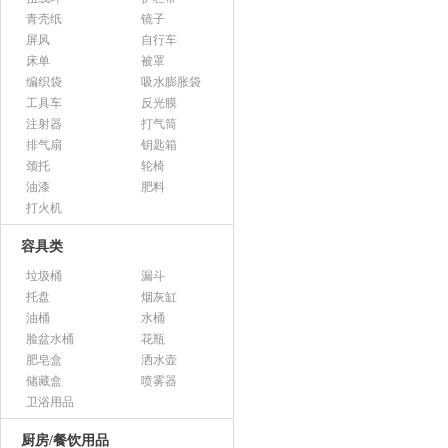
青壳纸
镜子
屏风
自行车
床单
被罩
编织袋
吸水膨胀袋
工具车
反光膜
注射器
打气筒
排气扇
钥匙箱
颈托
轮椅
油漆
肥料
打火机
容具类
垃圾桶
漏斗
托盘
烟灰缸
油桶
水桶
脸盆水桶
花瓶
肥皂盒
洒水壶
储藏盒
喷雾器
卫浴用品
厨房/餐饮用品