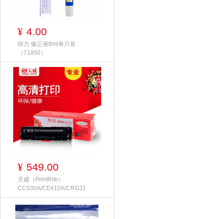
4.00
¥
得力 修正液8ml单只装
（71850）
549.00
¥
天威（PrintRite）
CC530A/CE410A/CRG31