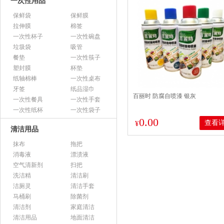
一次性用品
保鲜袋
保鲜膜
拉伸膜
棉签
一次性杯子
一次性碗盘
垃圾袋
吸管
餐垫
一次性筷子
塑封膜
杯垫
纸轴棉棒
一次性桌布
牙签
纸品湿巾
百丽时 防腐自喷漆 银灰
一次性餐具
一次性手套
一次性纸杯
一次性袋子
0.00
查看
¥
清洁用品
抹布
拖把
消毒液
漂渍液
空气清新剂
扫把
洗洁精
清洁刷
洁厕灵
清洁手套
马桶刷
除菌剂
清洁剂
家庭清洁
清洁用品
地面清洁