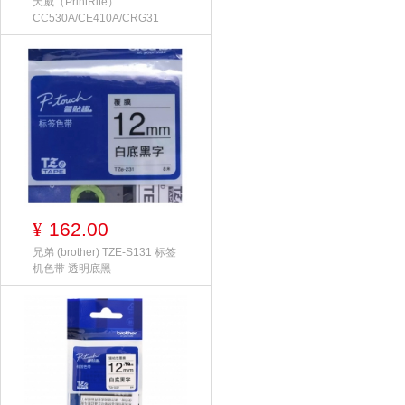
天威（PrintRite）
CC530A/CE410A/CRG31
162.00
¥
兄弟 (brother) TZE-S131 标签
机色带 透明底黑