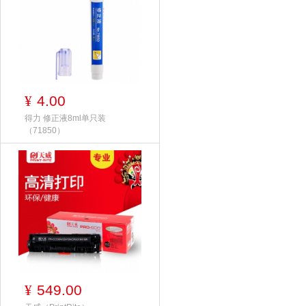
4.00
¥
得力 修正液8ml单只装
（71850）
549.00
¥