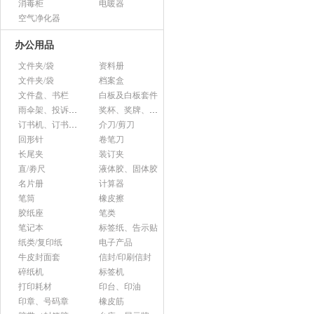
消毒柜
电暖器
空气净化器
办公用品
文件夹/袋
资料册
文件夹/袋
档案盒
文件盘、书栏
白板及白板套件
雨伞架、投诉意见箱、杂志架等杂项
奖杯、奖牌、证书
订书机、订书针、起钉器
介刀/剪刀
回形针
卷笔刀
长尾夹
装订夹
直/劵尺
液体胶、固体胶
名片册
计算器
笔筒
橡皮擦
胶纸座
笔类
笔记本
标签纸、告示贴
纸类/复印纸
电子产品
牛皮封面套
信封/印刷信封
碎纸机
标签机
打印耗材
印台、印油
印章、号码章
橡皮筋