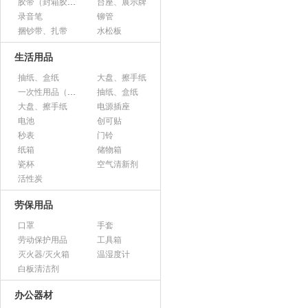
胶带（封箱胶、透明胶、美纹胶、双面胶等）
台座、展示牌
录音笔
铆管
捆钞带、扎带
水松板
生活用品
抽纸、盒纸
大盘、擦手纸
一次性用品（纸杯、胶杯、叉子、碟子等）
抽纸、盒纸
大盘、擦手纸
电源插座
电池
创可贴
秒表
门铃
纸箱
储物箱
瓷杯
空气清新剂
活性炭
劳保用品
口罩
手套
劳动保护用品
工具箱
灭火器/灭火箱
温湿度计
白板清洁剂
办公器材