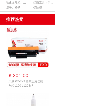
铁皮文件柜、货架
运载工具（手推车、平板车、梯子）
桌子、椅子
保险柜
推荐热卖
201.00
¥
天威 PR-FX9 硒鼓适用佳能
FAX L100 L120 MF