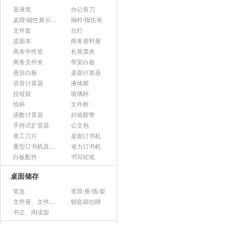
直液笔
办公剪刀
桌牌/磁性展示帖/证件框
抽杆/报告夹
文件套
台灯
皮面本
商务资料册
商务中性笔
长尾票夹
商务文件夹
带架白板
悬挂白板
桌面计算器
语音计算器
液体胶
拉链袋
玻璃杯
纸杯
文件框
函数计算器
封箱胶带
手持式扩音器
公文包
美工刀片
桌面订书机
重型订书机及其它
省力订书机
白板配件
书写铅笔
桌面储存
笔盒
笔筒/座/插/架
文件座、文件架、文件框
钥匙箱扣牌
书立、阅读架