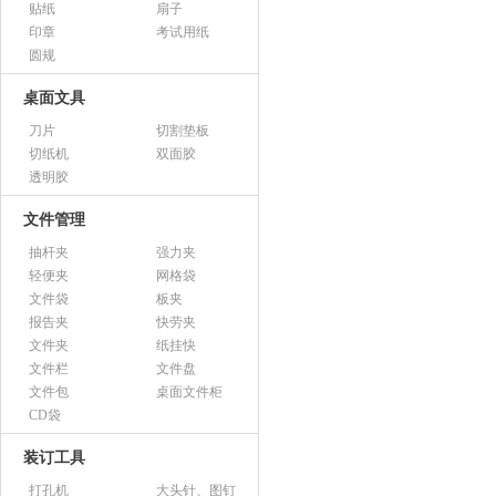
贴纸
扇子
印章
考试用纸
圆规
桌面文具
刀片
切割垫板
切纸机
双面胶
透明胶
文件管理
抽杆夹
强力夹
轻便夹
网格袋
文件袋
板夹
报告夹
快劳夹
文件夹
纸挂快
文件栏
文件盘
文件包
桌面文件柜
CD袋
装订工具
打孔机
大头针、图钉