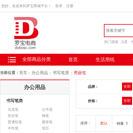
您好，欢迎来到罗宝商城平台！
登录
注册
热门搜索
洁柔
全部商品分类
首页
生活用纸
当前位置：
首页
办公用品
书写笔类
秀丽笔
办公用品
全部
品牌：
书写笔类
全部
价格：
马克笔
记号笔
荧光笔
钢笔
普通铅笔
圆珠笔
排序：
默认
销量
中性笔
笔芯