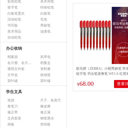
彩色铅笔
美术用笔
签字笔
特殊铅笔
白板笔墨水
白板笔
活动铅笔
毛笔
书写板
秀丽笔
美术用品
油漆笔
自动铅笔
办公收纳
档案袋
风琴包
名片册、名片盒、名片座
档案盒
斑马牌（ZEBRA）小楷秀丽笔 学
透明文件套
资料册
练字笔 书法笔请柬笔 WF1-S 红黑笔
文件盒
收纳筐
支装
茶叶罐
茶叶罐
68.00
查看
¥
学生文具
笔袋
尺子、各类尺
卷笔刀
橡皮擦
修正带
修正液
文具套装
钢笔墨水
画板
垫纸板