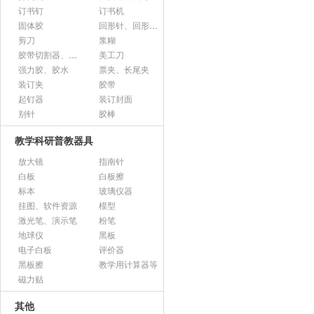
订书钉
订书机
固体胶
回形针、回形针盒
剪刀
浆糊
胶带切割器、胶带座、封箱器
美工刀
强力胶、胶水
票夹、长尾夹
装订夹
胶带
起钉器
装订封面
别针
胶棒
教学科研普教器具
放大镜
指南针
白板
白板擦
标本
玻璃仪器
挂图、软件资源
模型
激光笔、演示笔
粉笔
地球仪
黑板
电子白板
评价器
黑板擦
教学用计算器等
磁力贴
其他