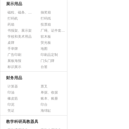
展示用品
磁粒、磁条、磁片
抽奖箱
打码机
打码纸
药箱
投票箱
书报架、展示架
厂绳、证件套、卡套
学校和美术用品
软木板
桌牌
荧光板
手举牌
地图
广告印刷
印刷品定制
展板海报
门头门牌
标识展示
台签
财务用品
计算器
票叉
印油
单据、收据
橡皮筋
账本、账册
印泥
印台
凭证
海绵缸
教学科研高教器具