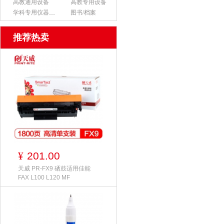
高教通用设备
高教专用设备
学科专用仪器设备
图书/档案
推荐热卖
201.00
¥
天威 PR-FX9 硒鼓适用佳能
FAX L100 L120 MF