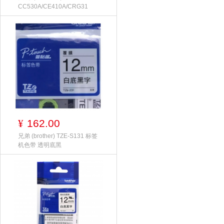
CC530A/CE410A/CRG31
162.00
¥
兄弟 (brother) TZE-S131 标签
机色带 透明底黑