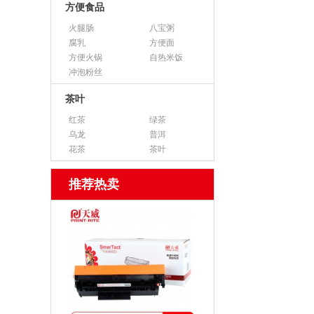
方便食品
火腿肠
八宝粥
腐乳
方便面
方便火锅
自热米饭
冲泡粉丝
茶叶
红茶
绿茶
乌龙
普洱
花茶
茶叶
推荐热卖