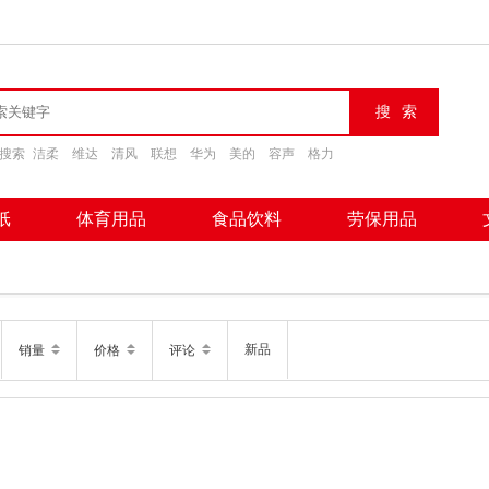
搜索
洁柔
维达
清风
联想
华为
美的
容声
格力
纸
体育用品
食品饮料
劳保用品
新品
销量
价格
评论