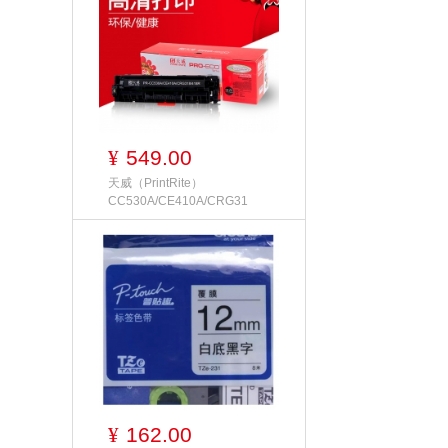
549.00
¥
天威（PrintRite）
CC530A/CE410A/CRG31
162.00
¥