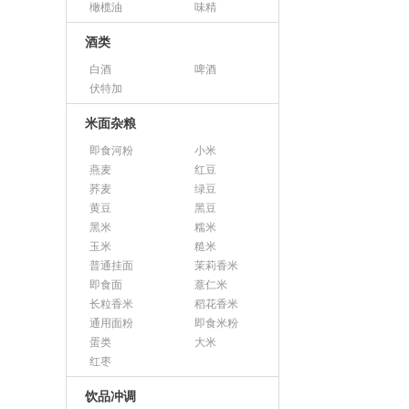
橄榄油
味精
酒类
白酒
啤酒
伏特加
米面杂粮
即食河粉
小米
燕麦
红豆
荞麦
绿豆
黄豆
黑豆
黑米
糯米
玉米
糙米
普通挂面
茉莉香米
即食面
薏仁米
长粒香米
稻花香米
通用面粉
即食米粉
蛋类
大米
红枣
饮品冲调