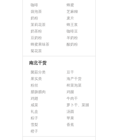
咖啡
蜂蜜
袋泡茶
芝麻糊
奶粉
麦片
茉莉花茶
蜂王浆
奶茶粉
咖啡豆
豆奶粉
羊奶粉
蜂蜜果味茶
酸奶粉
菊花茶
南北干货
菌菇分类
豆干
果实类
海产干货
粉丝
榨菜泡菜
腊肠腊肉
鸡腿
鸡翅
牛肉干
咸菜
萝卜干、菜脯
礼盒
汤圆
粽子
苹果
雪梨
香蕉
橙子