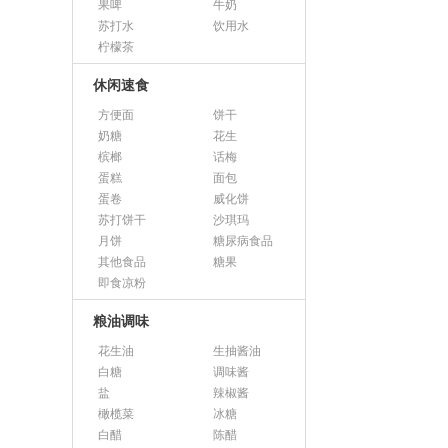
果啤
牛奶
苏打水
饮用水
柠檬茶
休闲速食
方便面
饼干
奶糖
花生
槟榔
话梅
蛋糕
面包
蛋卷
威化饼
苏打饼干
沙琪玛
月饼
糖尿病食品
其他食品
糖果
即食凉粉
粮油调味
花生油
生抽酱油
白糖
调味酱
盐
辣椒酱
橄榄菜
冰糖
白醋
陈醋