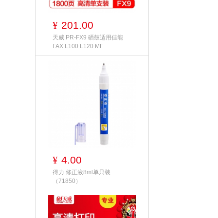
201.00
¥
天威 PR-FX9 硒鼓适用佳能
FAX L100 L120 MF
4.00
¥
得力 修正液8ml单只装
（71850）