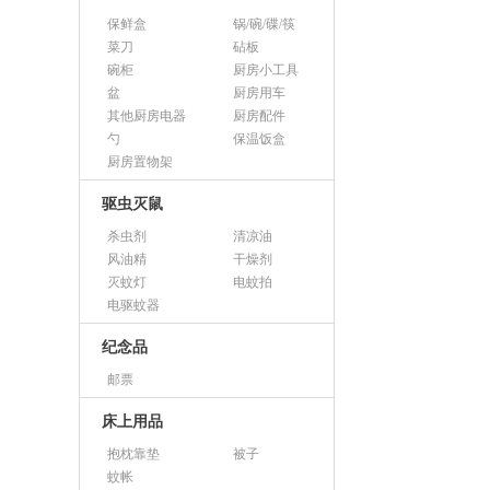
保鲜盒
锅/碗/碟/筷
菜刀
砧板
碗柜
厨房小工具
盆
厨房用车
其他厨房电器
厨房配件
勺
保温饭盒
厨房置物架
驱虫灭鼠
杀虫剂
清凉油
风油精
干燥剂
灭蚊灯
电蚊拍
电驱蚊器
纪念品
邮票
床上用品
抱枕靠垫
被子
蚊帐