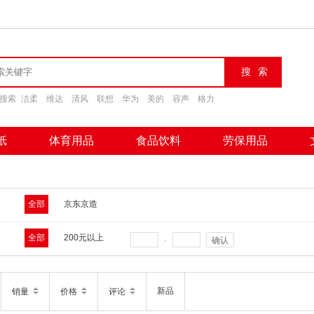
搜索
洁柔
维达
清风
联想
华为
美的
容声
格力
纸
体育用品
食品饮料
劳保用品
全部
京东京造
全部
200元以上
-
确认
新品
销量
价格
评论