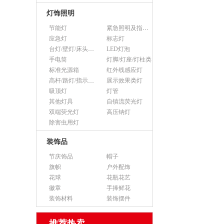
灯饰照明
节能灯
紧急照明及指示灯
应急灯
标志灯
台灯/壁灯/床头灯/落地灯
LED灯泡
手电筒
灯脚/灯座/灯柱类
标准光源箱
红外线感应灯
高杆/路灯/指示灯类
展示效果类灯
吸顶灯
灯管
其他灯具
自镇流荧光灯
双端荧光灯
高压钠灯
除害虫用灯
装饰品
节庆饰品
帽子
旗帜
户外配饰
花球
花瓶花艺
徽章
手捧鲜花
装饰材料
装饰摆件
推荐热卖