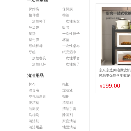
一次性用品
保鲜袋
保鲜膜
拉伸膜
棉签
一次性杯子
一次性碗盘
垃圾袋
吸管
餐垫
一次性筷子
塑封膜
杯垫
纸轴棉棒
一次性桌布
牙签
纸品湿巾
一次性餐具
一次性手套
一次性纸杯
一次性袋子
京东京造伸缩微波炉
清洁用品
烤箱电饭煲落地收纳
199.00
抹布
拖把
¥
消毒液
漂渍液
空气清新剂
扫把
洗洁精
清洁刷
洁厕灵
清洁手套
马桶刷
除菌剂
清洁剂
家庭清洁
清洁用品
地面清洁