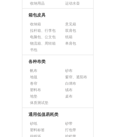
收纳用品
运动水壶
箱包皮具
收纳箱
意见箱
拉杆箱、行李包
双肩包
电脑包、公文包
纸箱
物流箱、周转箱
单肩包
书包
各种布类
帆布
砂布
地毯
窗帘、遮阳布
卷帘
白绸布
塑料布
绒布
地垫
桌布
体质测试垫
通用低值易耗类
砂纸
砂带
塑料标签
打包带
扭线环
护栏带