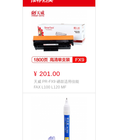
201.00
¥
天威 PR-FX9 硒鼓适用佳能
FAX L100 L120 MF