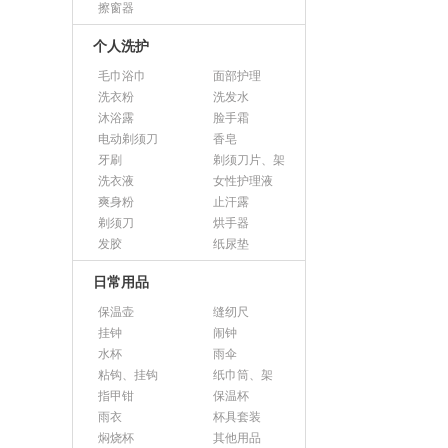
擦窗器
个人洗护
毛巾浴巾
面部护理
洗衣粉
洗发水
沐浴露
脸手霜
电动剃须刀
香皂
牙刷
剃须刀片、架
洗衣液
女性护理液
爽身粉
止汗露
剃须刀
烘手器
发胶
纸尿垫
日常用品
保温壶
缝纫尺
挂钟
闹钟
水杯
雨伞
粘钩、挂钩
纸巾筒、架
指甲钳
保温杯
雨衣
杯具套装
焖烧杯
其他用品