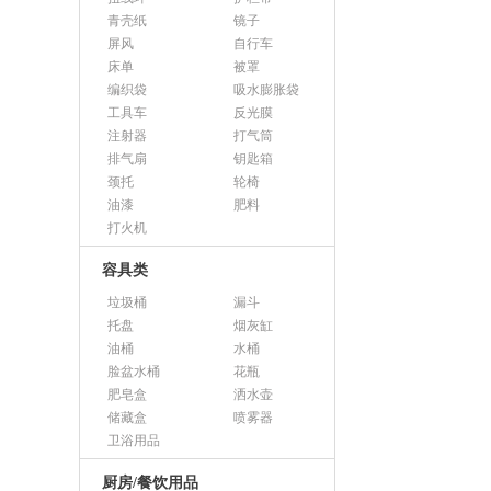
青壳纸
镜子
屏风
自行车
床单
被罩
编织袋
吸水膨胀袋
工具车
反光膜
注射器
打气筒
排气扇
钥匙箱
颈托
轮椅
油漆
肥料
打火机
容具类
垃圾桶
漏斗
托盘
烟灰缸
油桶
水桶
脸盆水桶
花瓶
肥皂盒
洒水壶
储藏盒
喷雾器
卫浴用品
厨房/餐饮用品