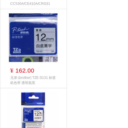
CC530A/CE410A/CRG31
162.00
¥
兄弟 (brother) TZE-S131 标签
机色带 透明底黑