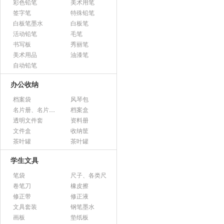
彩色铅笔
美术用笔
签字笔
特殊铅笔
白板笔墨水
白板笔
活动铅笔
毛笔
书写板
秀丽笔
美术用品
油漆笔
自动铅笔
办公收纳
档案袋
风琴包
名片册、名片盒、名片座
档案盒
透明文件套
资料册
文件盒
收纳筐
茶叶罐
茶叶罐
学生文具
笔袋
尺子、各类尺
卷笔刀
橡皮擦
修正带
修正液
文具套装
钢笔墨水
画板
垫纸板