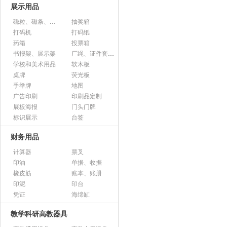
展示用品
磁粒、磁条、磁片
抽奖箱
打码机
打码纸
药箱
投票箱
书报架、展示架
厂绳、证件套、卡套
学校和美术用品
软木板
桌牌
荧光板
手举牌
地图
广告印刷
印刷品定制
展板海报
门头门牌
标识展示
台签
财务用品
计算器
票叉
印油
单据、收据
橡皮筋
账本、账册
印泥
印台
凭证
海绵缸
教学科研高教器具