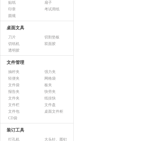
贴纸
扇子
印章
考试用纸
圆规
桌面文具
刀片
切割垫板
切纸机
双面胶
透明胶
文件管理
抽杆夹
强力夹
轻便夹
网格袋
文件袋
板夹
报告夹
快劳夹
文件夹
纸挂快
文件栏
文件盘
文件包
桌面文件柜
CD袋
装订工具
打孔机
大头针、图钉