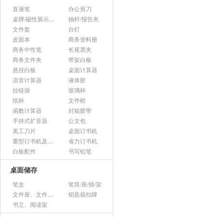
直液笔
办公剪刀
桌牌/磁性展示帖/证件框
抽杆/报告夹
文件套
台灯
皮面本
商务资料册
商务中性笔
长尾票夹
商务文件夹
带架白板
悬挂白板
桌面计算器
语音计算器
液体胶
拉链袋
玻璃杯
纸杯
文件框
函数计算器
封箱胶带
手持式扩音器
公文包
美工刀片
桌面订书机
重型订书机及其它
省力订书机
白板配件
书写铅笔
桌面储存
笔盒
笔筒/座/插/架
文件座、文件架、文件框
钥匙箱扣牌
书立、阅读架