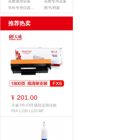
高教通用设备
高教专用设备
学科专用仪器设备
图书/档案
推荐热卖
201.00
¥
天威 PR-FX9 硒鼓适用佳能
FAX L100 L120 MF