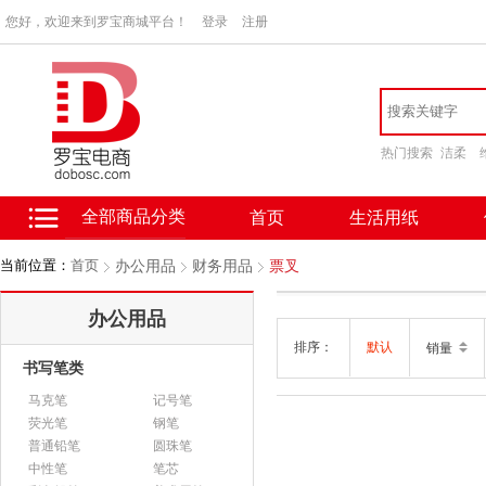
您好，欢迎来到罗宝商城平台！
登录
注册
热门搜索
洁柔
全部商品分类
首页
生活用纸
当前位置：
首页
办公用品
财务用品
票叉
办公用品
排序：
默认
销量
书写笔类
马克笔
记号笔
荧光笔
钢笔
普通铅笔
圆珠笔
中性笔
笔芯