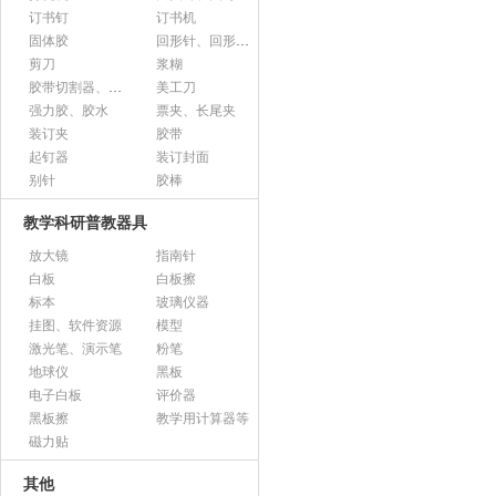
订书钉
订书机
固体胶
回形针、回形针盒
剪刀
浆糊
胶带切割器、胶带座、封箱器
美工刀
强力胶、胶水
票夹、长尾夹
装订夹
胶带
起钉器
装订封面
别针
胶棒
教学科研普教器具
放大镜
指南针
白板
白板擦
标本
玻璃仪器
挂图、软件资源
模型
激光笔、演示笔
粉笔
地球仪
黑板
电子白板
评价器
黑板擦
教学用计算器等
磁力贴
其他