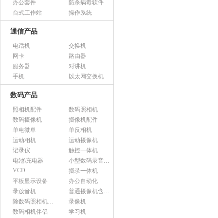
办公套件
防杀病毒软件
台式工作站
操作系统
通信产品
电话机
交换机
网卡
路由器
服务器
对讲机
手机
以太网交换机
数码产品
照相机配件
数码照相机
数码摄像机
摄像机配件
单电微单
单反相机
运动相机
运动摄像机
记录仪
触控一体机
电池\充电器
小型数码录音设备
VCD
摄录一体机
平板显示设备
办公自动化
录放音机
普通摄像机含附件
除数码照相机以外的照相机及器材
录像机
数码相机伴侣
学习机