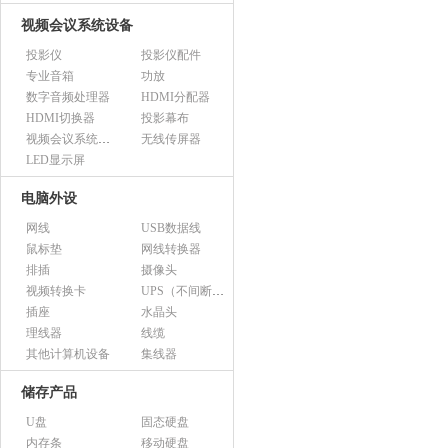
视频会议系统设备
投影仪
投影仪配件
专业音箱
功放
数字音频处理器
HDMI分配器
HDMI切换器
投影幕布
视频会议系统设备（市采）
无线传屏器
LED显示屏
电脑外设
网线
USB数据线
鼠标垫
网线转换器
排插
摄像头
视频转换卡
UPS（不间断电源）
插座
水晶头
理线器
线缆
其他计算机设备
集线器
储存产品
U盘
固态硬盘
内存条
移动硬盘