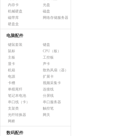
内存卡
光盘
机械硬盘
磁盘
磁带库
网络存储服务器
硬盘盒
电脑配件
键鼠套装
键盘
鼠标
CPU（板）
主板
工控板
显卡
声卡
机箱
散热风扇（器）
电源
扩展卡
卡槽
视频采集卡
单模尾纤
连接线
笔记本电池
分屏线
串口线（卡）
串口服务器
支架类
触控笔
光纤转换器
网关
网桥
数码配件