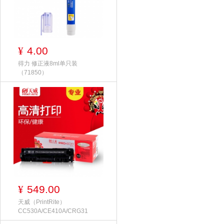
4.00
¥
得力 修正液8ml单只装
（71850）
549.00
¥
天威（PrintRite）
CC530A/CE410A/CRG31