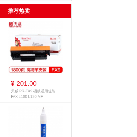
推荐热卖
201.00
¥
天威 PR-FX9 硒鼓适用佳能
FAX L100 L120 MF