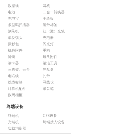
数据线
耳机
电池
二合一转换器
充电宝
手绘板
条型码扫描器
磁带标签
刻录机
红（激）光笔
单反镜头
充电器
摄影包
闪光灯
机身附件
手柄
滤镜
镜头附件
读卡器
清洁工具
三脚架、云台
光盘盒
电话线
扎带
线缆标签
寻线仪
计算机配件
录音笔
数码相框
终端设备
终端机
GPS设备
光端机
终端接入设备
负载均衡器