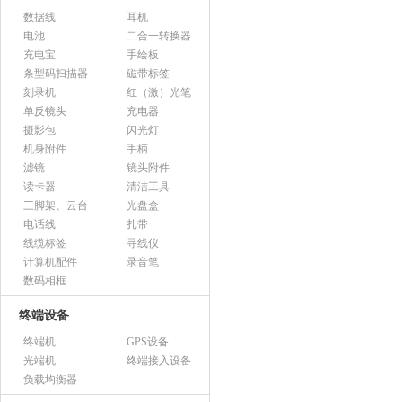
数据线
耳机
电池
二合一转换器
充电宝
手绘板
条型码扫描器
磁带标签
刻录机
红（激）光笔
单反镜头
充电器
摄影包
闪光灯
机身附件
手柄
滤镜
镜头附件
读卡器
清洁工具
三脚架、云台
光盘盒
电话线
扎带
线缆标签
寻线仪
计算机配件
录音笔
数码相框
终端设备
终端机
GPS设备
光端机
终端接入设备
负载均衡器