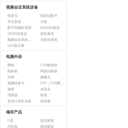
视频会议系统设备
投影仪
投影仪配件
专业音箱
功放
数字音频处理器
HDMI分配器
HDMI切换器
投影幕布
视频会议系统设备（市采）
无线传屏器
LED显示屏
电脑外设
网线
USB数据线
鼠标垫
网线转换器
排插
摄像头
视频转换卡
UPS（不间断电源）
插座
水晶头
理线器
线缆
其他计算机设备
集线器
储存产品
U盘
固态硬盘
内存条
移动硬盘