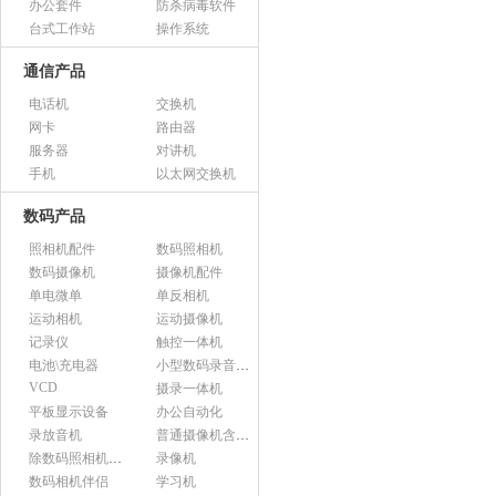
办公套件
防杀病毒软件
台式工作站
操作系统
通信产品
电话机
交换机
网卡
路由器
服务器
对讲机
手机
以太网交换机
数码产品
照相机配件
数码照相机
数码摄像机
摄像机配件
单电微单
单反相机
运动相机
运动摄像机
记录仪
触控一体机
电池\充电器
小型数码录音设备
VCD
摄录一体机
平板显示设备
办公自动化
录放音机
普通摄像机含附件
除数码照相机以外的照相机及器材
录像机
数码相机伴侣
学习机