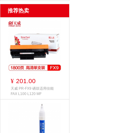
推荐热卖
201.00
¥
天威 PR-FX9 硒鼓适用佳能
FAX L100 L120 MF