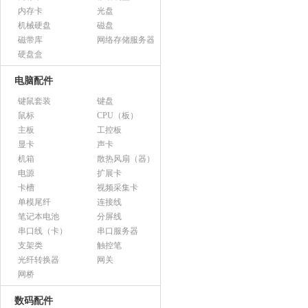
内存卡
光盘
机械硬盘
磁盘
磁带库
网络存储服务器
硬盘盒
电脑配件
键鼠套装
键盘
鼠标
CPU（板）
主板
工控板
显卡
声卡
机箱
散热风扇（器）
电源
扩展卡
卡槽
视频采集卡
单模尾纤
连接线
笔记本电池
分屏线
串口线（卡）
串口服务器
支架类
触控笔
光纤转换器
网关
网桥
数码配件