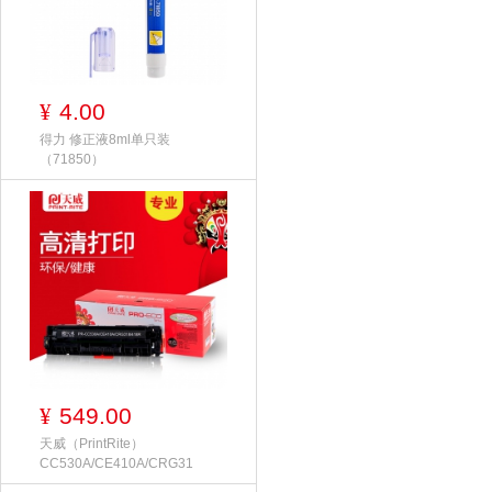
4.00
¥
得力 修正液8ml单只装
（71850）
549.00
¥
天威（PrintRite）
CC530A/CE410A/CRG31