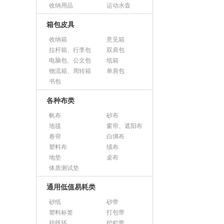
收纳用品
运动水壶
箱包皮具
收纳箱
意见箱
拉杆箱、行李包
双肩包
电脑包、公文包
纸箱
物流箱、周转箱
单肩包
书包
各种布类
帆布
砂布
地毯
窗帘、遮阳布
卷帘
白绸布
塑料布
绒布
地垫
桌布
体质测试垫
通用低值易耗类
砂纸
砂带
塑料标签
打包带
扭线环
护栏带