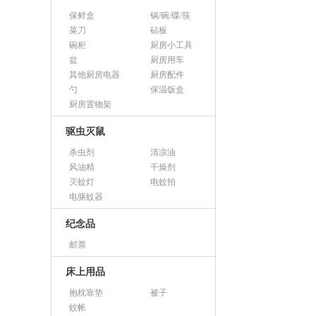
保鲜盒
锅/碗/碟/筷
菜刀
砧板
碗柜
厨房小工具
盆
厨房用车
其他厨房电器
厨房配件
勺
保温饭盒
厨房置物架
驱虫灭鼠
杀虫剂
清凉油
风油精
干燥剂
灭蚊灯
电蚊拍
电驱蚊器
纪念品
邮票
床上用品
抱枕靠垫
被子
蚊帐