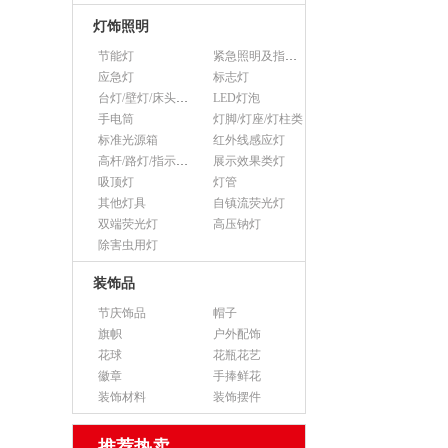
灯饰照明
节能灯
紧急照明及指示灯
应急灯
标志灯
台灯/壁灯/床头灯/落地灯
LED灯泡
手电筒
灯脚/灯座/灯柱类
标准光源箱
红外线感应灯
高杆/路灯/指示灯类
展示效果类灯
吸顶灯
灯管
其他灯具
自镇流荧光灯
双端荧光灯
高压钠灯
除害虫用灯
装饰品
节庆饰品
帽子
旗帜
户外配饰
花球
花瓶花艺
徽章
手捧鲜花
装饰材料
装饰摆件
推荐热卖