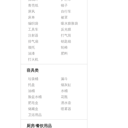
青壳纸
镜子
屏风
自行车
床单
被罩
编织袋
吸水膨胀袋
工具车
反光膜
注射器
打气筒
排气扇
钥匙箱
颈托
轮椅
油漆
肥料
打火机
容具类
垃圾桶
漏斗
托盘
烟灰缸
油桶
水桶
脸盆水桶
花瓶
肥皂盒
洒水壶
储藏盒
喷雾器
卫浴用品
厨房/餐饮用品