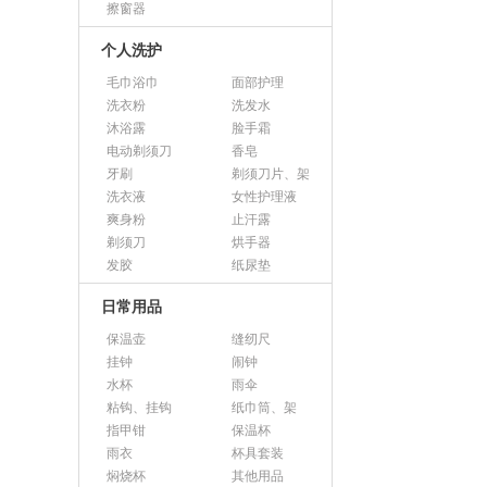
擦窗器
个人洗护
毛巾浴巾
面部护理
洗衣粉
洗发水
沐浴露
脸手霜
电动剃须刀
香皂
牙刷
剃须刀片、架
洗衣液
女性护理液
爽身粉
止汗露
剃须刀
烘手器
发胶
纸尿垫
日常用品
保温壶
缝纫尺
挂钟
闹钟
水杯
雨伞
粘钩、挂钩
纸巾筒、架
指甲钳
保温杯
雨衣
杯具套装
焖烧杯
其他用品