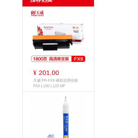
201.00
¥
天威 PR-FX9 硒鼓适用佳能
FAX L100 L120 MF