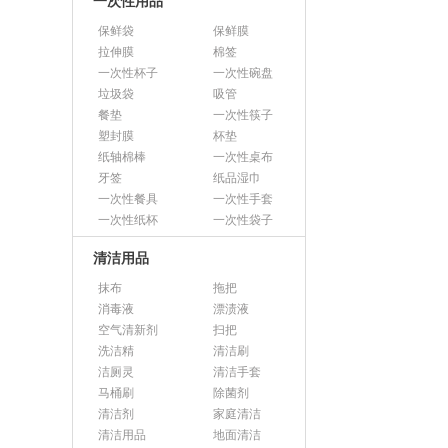
一次性用品
保鲜袋
保鲜膜
拉伸膜
棉签
一次性杯子
一次性碗盘
垃圾袋
吸管
餐垫
一次性筷子
塑封膜
杯垫
纸轴棉棒
一次性桌布
牙签
纸品湿巾
一次性餐具
一次性手套
一次性纸杯
一次性袋子
清洁用品
抹布
拖把
消毒液
漂渍液
空气清新剂
扫把
洗洁精
清洁刷
洁厕灵
清洁手套
马桶刷
除菌剂
清洁剂
家庭清洁
清洁用品
地面清洁