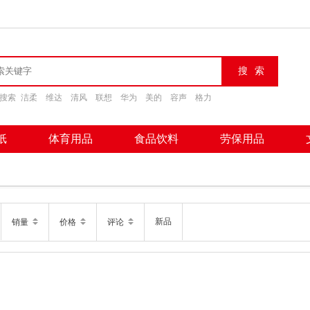
搜索
洁柔
维达
清风
联想
华为
美的
容声
格力
纸
体育用品
食品饮料
劳保用品
新品
销量
价格
评论