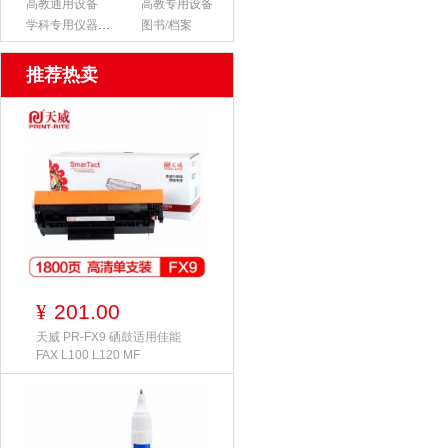
高教通用设备
高教专用设备
学科专用仪器设备
图书/档案
推荐热卖
201.00
¥
天威 PR-FX9 硒鼓适用佳能
FAX L100 L120 MF