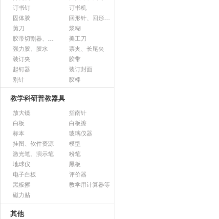
订书钉
订书机
固体胶
回形针、回形针盒
剪刀
浆糊
胶带切割器、胶带座、封箱器
美工刀
强力胶、胶水
票夹、长尾夹
装订夹
胶带
起钉器
装订封面
别针
胶棒
教学科研普教器具
放大镜
指南针
白板
白板擦
标本
玻璃仪器
挂图、软件资源
模型
激光笔、演示笔
粉笔
地球仪
黑板
电子白板
评价器
黑板擦
教学用计算器等
磁力贴
其他