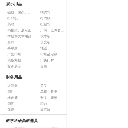
展示用品
磁粒、磁条、磁片
抽奖箱
打码机
打码纸
药箱
投票箱
书报架、展示架
厂绳、证件套、卡套
学校和美术用品
软木板
桌牌
荧光板
手举牌
地图
广告印刷
印刷品定制
展板海报
门头门牌
标识展示
台签
财务用品
计算器
票叉
印油
单据、收据
橡皮筋
账本、账册
印泥
印台
凭证
海绵缸
教学科研高教器具