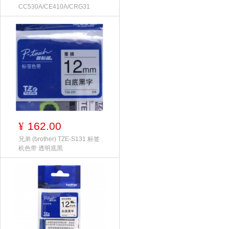
CC530A/CE410A/CRG31
162.00
¥
兄弟 (brother) TZE-S131 标签
机色带 透明底黑