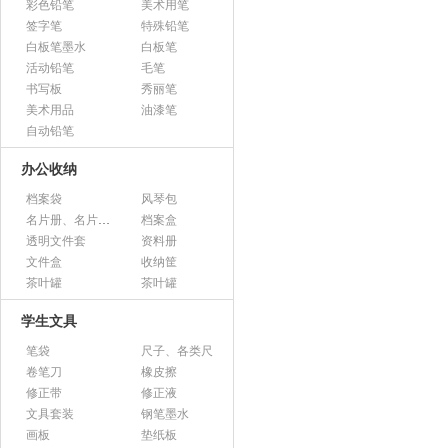
彩色铅笔
美术用笔
签字笔
特殊铅笔
白板笔墨水
白板笔
活动铅笔
毛笔
书写板
秀丽笔
美术用品
油漆笔
自动铅笔
办公收纳
档案袋
风琴包
名片册、名片盒、名片座
档案盒
透明文件套
资料册
文件盒
收纳筐
茶叶罐
茶叶罐
学生文具
笔袋
尺子、各类尺
卷笔刀
橡皮擦
修正带
修正液
文具套装
钢笔墨水
画板
垫纸板