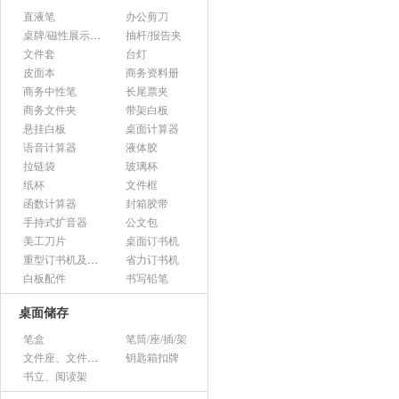
直液笔
办公剪刀
桌牌/磁性展示帖/证件框
抽杆/报告夹
文件套
台灯
皮面本
商务资料册
商务中性笔
长尾票夹
商务文件夹
带架白板
悬挂白板
桌面计算器
语音计算器
液体胶
拉链袋
玻璃杯
纸杯
文件框
函数计算器
封箱胶带
手持式扩音器
公文包
美工刀片
桌面订书机
重型订书机及其它
省力订书机
白板配件
书写铅笔
桌面储存
笔盒
笔筒/座/插/架
文件座、文件架、文件框
钥匙箱扣牌
书立、阅读架