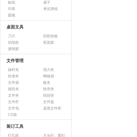
贴纸
扇子
印章
考试用纸
圆规
桌面文具
刀片
切割垫板
切纸机
双面胶
透明胶
文件管理
抽杆夹
强力夹
轻便夹
网格袋
文件袋
板夹
报告夹
快劳夹
文件夹
纸挂快
文件栏
文件盘
文件包
桌面文件柜
CD袋
装订工具
打孔机
大头针、图钉