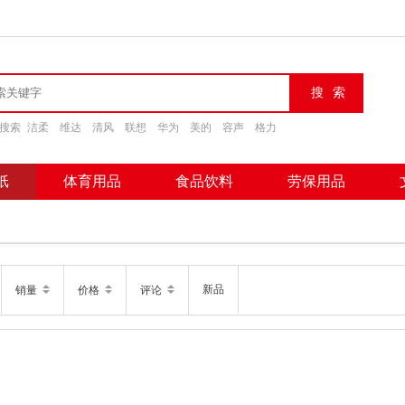
搜索
洁柔
维达
清风
联想
华为
美的
容声
格力
纸
体育用品
食品饮料
劳保用品
新品
销量
价格
评论