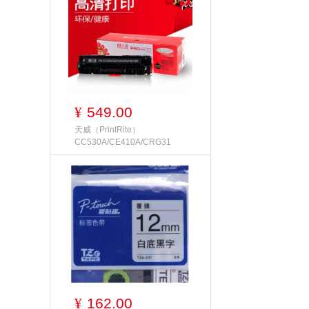
549.00
¥
天威（PrintRite）
CC530A/CE410A/CRG31
162.00
¥