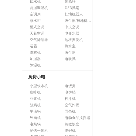
饮水机
体脂秤
调湿调温机
USB风扇
空调扇
扫地机器人
茶水柜
吸尘器/扫地机配件
柜式空调
中央空调
天花空调
电开水器
空气滤洁器
地板擦洗机
浴霸
热水宝
洗衣机
吸尘器
加湿器
电吹风
除湿机
厨房小电
小型饮水机
电饭煲
咖啡机
电饼铛
豆浆机
榨汁机
酸奶机
空气炸锅
平底锅
面条机
绞肉机
电动食品搅拌器
电炖锅
蒸煮饭盒
涮烤一体机
洗碗机