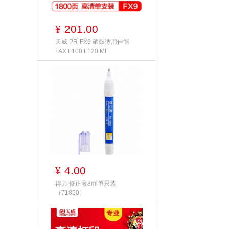
201.00
¥
天威 PR-FX9 硒鼓适用佳能
FAX L100 L120 MF
4.00
¥
得力 修正液8ml单只装
（71850）