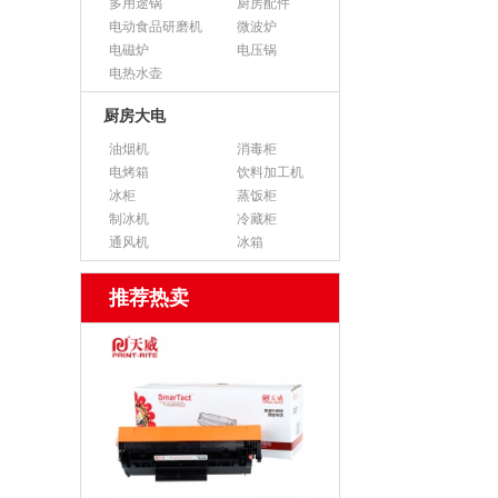
多用途锅
厨房配件
电动食品研磨机
微波炉
电磁炉
电压锅
电热水壶
厨房大电
油烟机
消毒柜
电烤箱
饮料加工机
冰柜
蒸饭柜
制冰机
冷藏柜
通风机
冰箱
推荐热卖