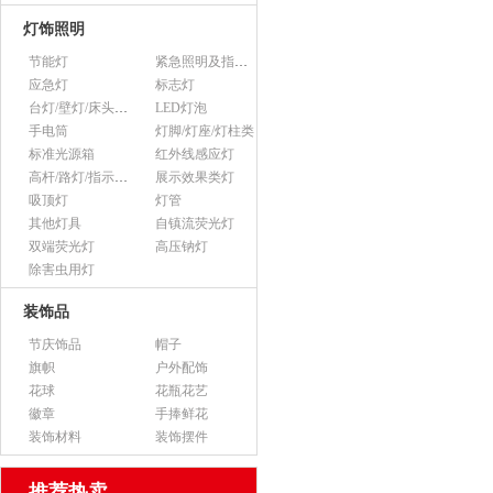
灯饰照明
节能灯
紧急照明及指示灯
应急灯
标志灯
台灯/壁灯/床头灯/落地灯
LED灯泡
手电筒
灯脚/灯座/灯柱类
标准光源箱
红外线感应灯
高杆/路灯/指示灯类
展示效果类灯
吸顶灯
灯管
其他灯具
自镇流荧光灯
双端荧光灯
高压钠灯
除害虫用灯
装饰品
节庆饰品
帽子
旗帜
户外配饰
花球
花瓶花艺
徽章
手捧鲜花
装饰材料
装饰摆件
推荐热卖