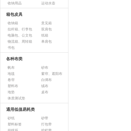
收纳用品
运动水壶
箱包皮具
收纳箱
意见箱
拉杆箱、行李包
双肩包
电脑包、公文包
纸箱
物流箱、周转箱
单肩包
书包
各种布类
帆布
砂布
地毯
窗帘、遮阳布
卷帘
白绸布
塑料布
绒布
地垫
桌布
体质测试垫
通用低值易耗类
砂纸
砂带
塑料标签
打包带
扭线环
护栏带