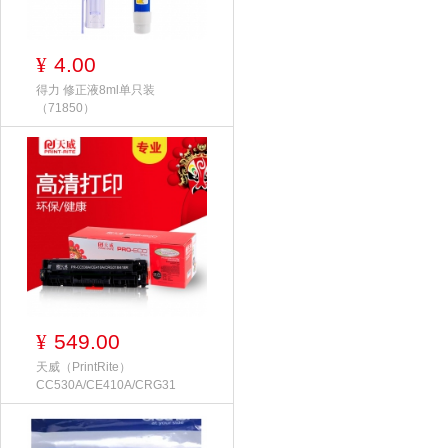
4.00
¥
得力 修正液8ml单只装
（71850）
549.00
¥
天威（PrintRite）
CC530A/CE410A/CRG31