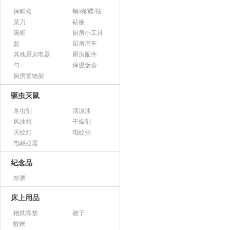
保鲜盒
锅/碗/碟/筷
菜刀
砧板
碗柜
厨房小工具
盆
厨房用车
其他厨房电器
厨房配件
勺
保温饭盒
厨房置物架
驱虫灭鼠
杀虫剂
清凉油
风油精
干燥剂
灭蚊灯
电蚊拍
电驱蚊器
纪念品
邮票
床上用品
抱枕靠垫
被子
蚊帐