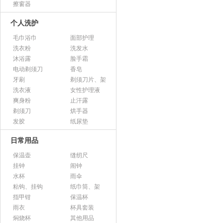
擦窗器
个人洗护
毛巾浴巾
面部护理
洗衣粉
洗发水
沐浴露
脸手霜
电动剃须刀
香皂
牙刷
剃须刀片、架
洗衣液
女性护理液
爽身粉
止汗露
剃须刀
烘手器
发胶
纸尿垫
日常用品
保温壶
缝纫尺
挂钟
闹钟
水杯
雨伞
粘钩、挂钩
纸巾筒、架
指甲钳
保温杯
雨衣
杯具套装
焖烧杯
其他用品