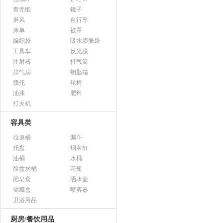
青壳纸
镜子
屏风
自行车
床单
被罩
编织袋
吸水膨胀袋
工具车
反光膜
注射器
打气筒
排气扇
钥匙箱
颈托
轮椅
油漆
肥料
打火机
容具类
垃圾桶
漏斗
托盘
烟灰缸
油桶
水桶
脸盆水桶
花瓶
肥皂盒
洒水壶
储藏盒
喷雾器
卫浴用品
厨房/餐饮用品