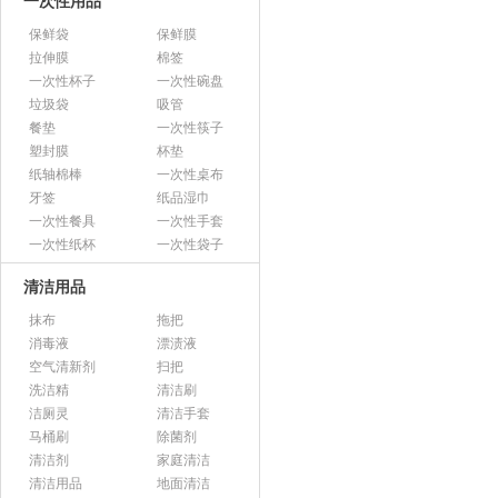
一次性用品
保鲜袋
保鲜膜
拉伸膜
棉签
一次性杯子
一次性碗盘
垃圾袋
吸管
餐垫
一次性筷子
塑封膜
杯垫
纸轴棉棒
一次性桌布
牙签
纸品湿巾
一次性餐具
一次性手套
一次性纸杯
一次性袋子
清洁用品
抹布
拖把
消毒液
漂渍液
空气清新剂
扫把
洗洁精
清洁刷
洁厕灵
清洁手套
马桶刷
除菌剂
清洁剂
家庭清洁
清洁用品
地面清洁