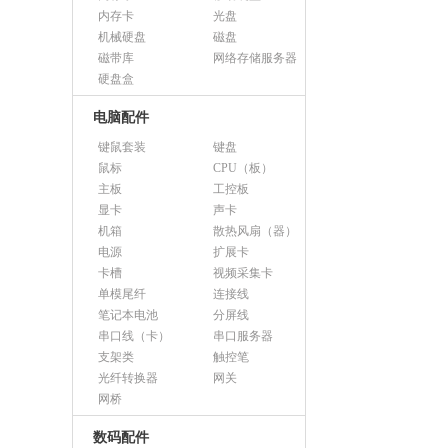
内存卡
光盘
机械硬盘
磁盘
磁带库
网络存储服务器
硬盘盒
电脑配件
键鼠套装
键盘
鼠标
CPU（板）
主板
工控板
显卡
声卡
机箱
散热风扇（器）
电源
扩展卡
卡槽
视频采集卡
单模尾纤
连接线
笔记本电池
分屏线
串口线（卡）
串口服务器
支架类
触控笔
光纤转换器
网关
网桥
数码配件