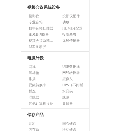
视频会议系统设备
投影仪
投影仪配件
专业音箱
功放
数字音频处理器
HDMI分配器
HDMI切换器
投影幕布
视频会议系统设备（市采）
无线传屏器
LED显示屏
电脑外设
网线
USB数据线
鼠标垫
网线转换器
排插
摄像头
视频转换卡
UPS（不间断电源）
插座
水晶头
理线器
线缆
其他计算机设备
集线器
储存产品
U盘
固态硬盘
内存条
移动硬盘