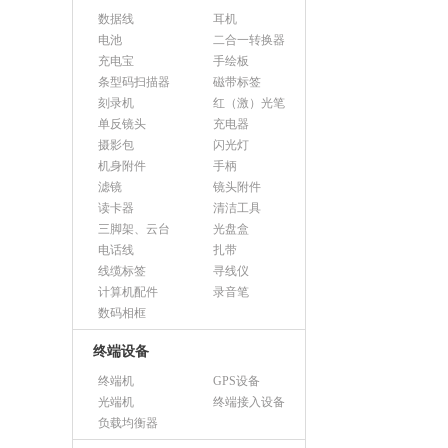
数据线
耳机
电池
二合一转换器
充电宝
手绘板
条型码扫描器
磁带标签
刻录机
红（激）光笔
单反镜头
充电器
摄影包
闪光灯
机身附件
手柄
滤镜
镜头附件
读卡器
清洁工具
三脚架、云台
光盘盒
电话线
扎带
线缆标签
寻线仪
计算机配件
录音笔
数码相框
终端设备
终端机
GPS设备
光端机
终端接入设备
负载均衡器