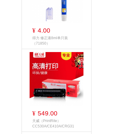
4.00
¥
得力 修正液8ml单只装
（71850）
549.00
¥
天威（PrintRite）
CC530A/CE410A/CRG31