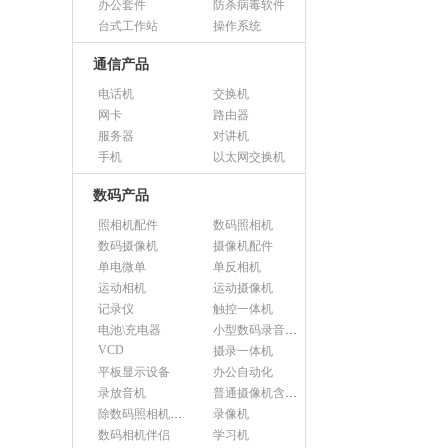
办公套件
防杀病毒软件
台式工作站
操作系统
通信产品
电话机
交换机
网卡
路由器
服务器
对讲机
手机
以太网交换机
数码产品
照相机配件
数码照相机
数码摄像机
摄像机配件
单电微单
单反相机
运动相机
运动摄像机
记录仪
触控一体机
电池\充电器
小型数码录音设备
VCD
摄录一体机
平板显示设备
办公自动化
录放音机
普通摄像机含附件
除数码照相机以外的照相机及器材
录像机
数码相机伴侣
学习机