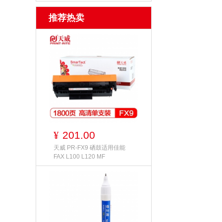
推荐热卖
201.00
¥
天威 PR-FX9 硒鼓适用佳能
FAX L100 L120 MF