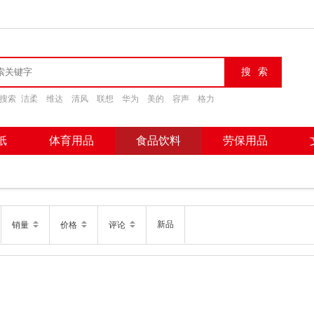
搜索
洁柔
维达
清风
联想
华为
美的
容声
格力
纸
体育用品
食品饮料
劳保用品
新品
销量
价格
评论