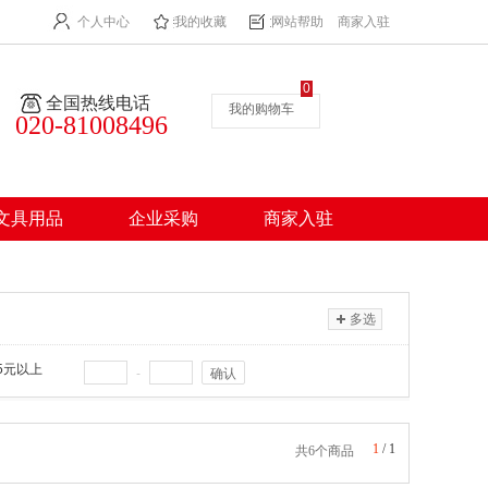
个人中心
我的收藏
网站帮助
商家入驻
0
全国热线电话
我的购物车
020-81008496
文具用品
企业采购
商家入驻
多选
75元以上
-
确认
1
/
1
共6个商品