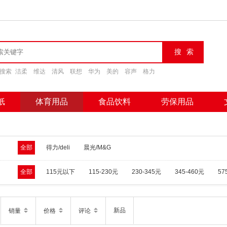
搜索
洁柔
维达
清风
联想
华为
美的
容声
格力
纸
体育用品
食品饮料
劳保用品
全部
得力/deli
晨光/M&G
全部
115元以下
115-230元
230-345元
345-460元
5
新品
销量
价格
评论