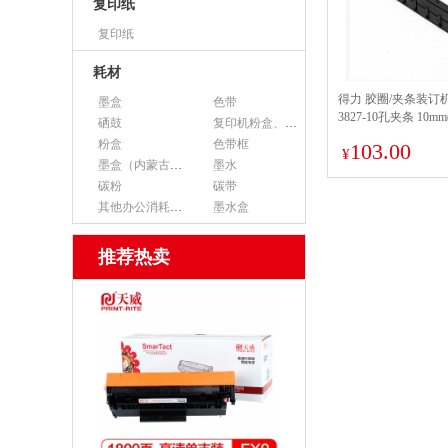
复印纸
复印纸
耗材
得力 胶圈/夹条装订
墨盒
色带
3827-10孔夹条 10m
硒鼓
复印机粉盒、墨粉
粉盒
色带框
103.00
¥
墨盒（内蒙古专用）
墨水
碳粉
碳带
其他办公消耗用品
墨水盒
推荐热卖