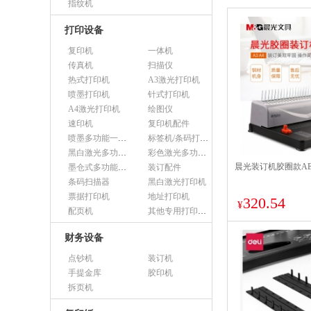
指纹机
打印设备
复印机
一体机
传真机
扫描仪
热式打印机
A3激光打印机
喷墨打印机
针式打印机
A4激光打印机
绘图仪
速印机
复印机配件
喷墨多功能一体机
标签机/条码打印机
黑白激光多功能一体机
彩色激光多功能一体机
晨光装订机胶圈款AEQ
墨仓式多功能一体机
装订配件
条码扫描器
黑白激光打印机
票据打印机
地址打印机
320.54
¥
配页机
其他专用打印设备
财务设备
点钞机
装订机
手提金库
胶印机
拆页机