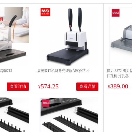
96715
晨光装订机财务凭证款AEQ96714
得力 3872 省
打孔机 打孔器
574.25
389.00
查看详情
查看详情
¥
¥