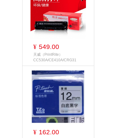
549.00
¥
天威（PrintRite）
CC530A/CE410A/CRG31
162.00
¥