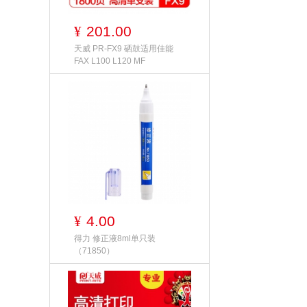
201.00
¥
天威 PR-FX9 硒鼓适用佳能
FAX L100 L120 MF
4.00
¥
得力 修正液8ml单只装
（71850）