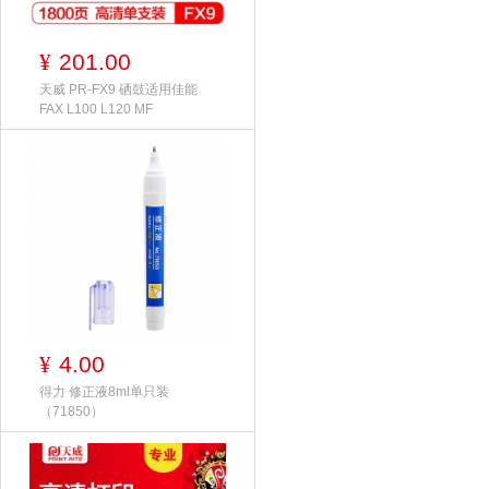
201.00
¥
天威 PR-FX9 硒鼓适用佳能
FAX L100 L120 MF
4.00
¥
得力 修正液8ml单只装
（71850）