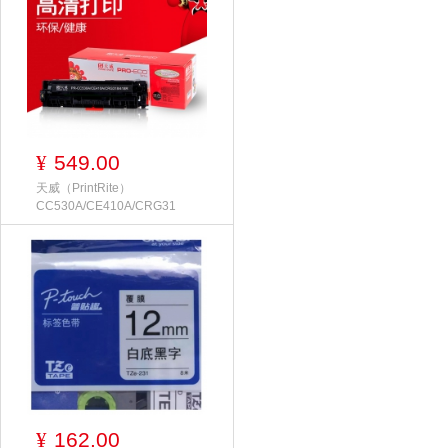
549.00
¥
天威（PrintRite）
CC530A/CE410A/CRG31
162.00
¥