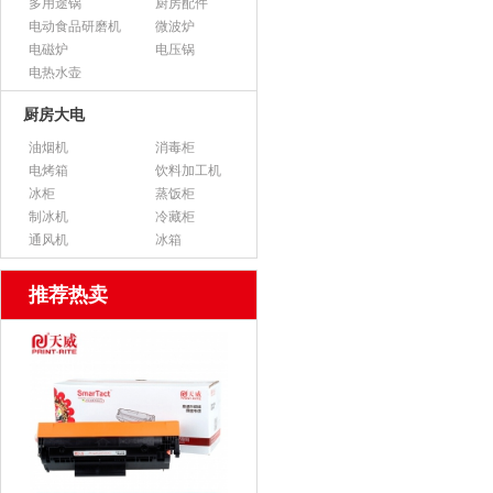
多用途锅
厨房配件
电动食品研磨机
微波炉
电磁炉
电压锅
电热水壶
厨房大电
油烟机
消毒柜
电烤箱
饮料加工机
冰柜
蒸饭柜
制冰机
冷藏柜
通风机
冰箱
推荐热卖