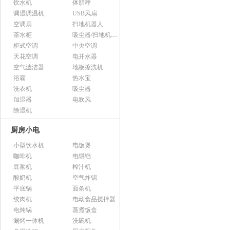
饮水机
体脂秤
调湿调温机
USB风扇
空调扇
扫地机器人
茶水柜
吸尘器/扫地机配件
柜式空调
中央空调
天花空调
电开水器
空气滤洁器
地板擦洗机
浴霸
热水宝
洗衣机
吸尘器
加湿器
电吹风
除湿机
厨房小电
小型饮水机
电饭煲
咖啡机
电饼铛
豆浆机
榨汁机
酸奶机
空气炸锅
平底锅
面条机
绞肉机
电动食品搅拌器
电炖锅
蒸煮饭盒
涮烤一体机
洗碗机