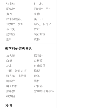
订书钉
订书机
固体胶
回形针、回形针盒
剪刀
浆糊
胶带切割器、胶带座、封箱器
美工刀
强力胶、胶水
票夹、长尾夹
装订夹
胶带
起钉器
装订封面
别针
胶棒
教学科研普教器具
放大镜
指南针
白板
白板擦
标本
玻璃仪器
挂图、软件资源
模型
激光笔、演示笔
粉笔
地球仪
黑板
电子白板
评价器
黑板擦
教学用计算器等
磁力贴
其他