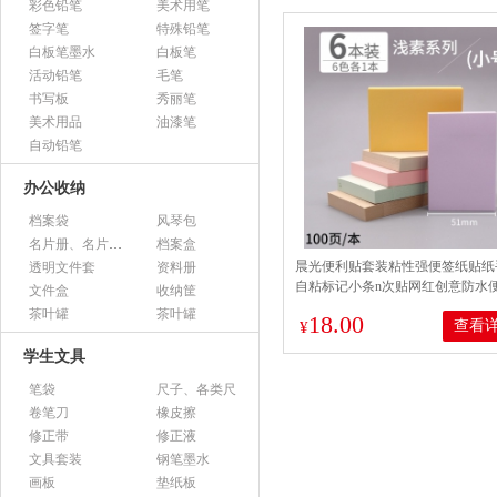
彩色铅笔
美术用笔
签字笔
特殊铅笔
白板笔墨水
白板笔
活动铅笔
毛笔
书写板
秀丽笔
美术用品
油漆笔
自动铅笔
办公收纳
档案袋
风琴包
名片册、名片盒、名片座
档案盒
晨光便利贴套装粘性强便签纸贴纸
透明文件套
资料册
自粘标记小条n次贴网红创意防水
文件盒
收纳筐
【淡彩纯色】小号6本
茶叶罐
茶叶罐
18.00
查看
¥
学生文具
笔袋
尺子、各类尺
卷笔刀
橡皮擦
修正带
修正液
文具套装
钢笔墨水
画板
垫纸板