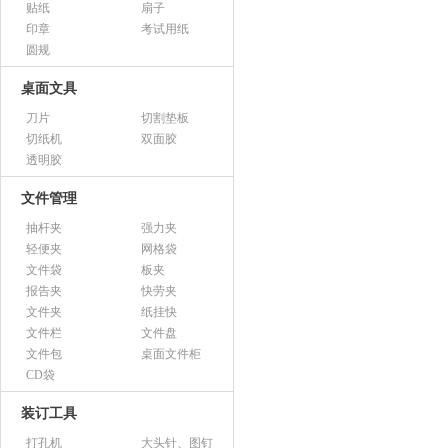
贴纸
扇子
印章
考试用纸
圆规
桌面文具
刀片
切割垫板
切纸机
双面胶
透明胶
文件管理
抽杆夹
强力夹
轻便夹
网格袋
文件袋
板夹
报告夹
快劳夹
文件夹
纸挂快
文件栏
文件盘
文件包
桌面文件柜
CD袋
装订工具
打孔机
大头针、图钉