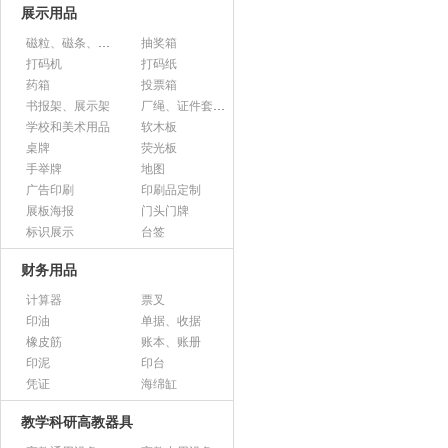
展示用品
磁粒、磁条、磁片
抽奖箱
打码机
打码纸
药箱
投票箱
书报架、展示架
厂绳、证件套、卡套
学校和美术用品
软木板
桌牌
荧光板
手举牌
地图
广告印刷
印刷品定制
展板海报
门头门牌
标识展示
台签
财务用品
计算器
票叉
印油
单据、收据
橡皮筋
账本、账册
印泥
印台
凭证
海绵缸
教学科研高教器具