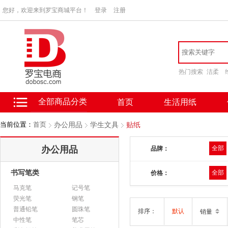
您好，欢迎来到罗宝商城平台！
登录
注册
热门搜索
洁柔
全部商品分类
首页
生活用纸
当前位置：
首页
办公用品
学生文具
贴纸
办公用品
全部
品牌：
书写笔类
全部
价格：
马克笔
记号笔
荧光笔
钢笔
普通铅笔
圆珠笔
排序：
默认
销量
中性笔
笔芯