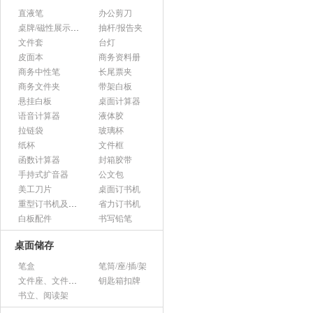
直液笔
办公剪刀
桌牌/磁性展示帖/证件框
抽杆/报告夹
文件套
台灯
皮面本
商务资料册
商务中性笔
长尾票夹
商务文件夹
带架白板
悬挂白板
桌面计算器
语音计算器
液体胶
拉链袋
玻璃杯
纸杯
文件框
函数计算器
封箱胶带
手持式扩音器
公文包
美工刀片
桌面订书机
重型订书机及其它
省力订书机
白板配件
书写铅笔
桌面储存
笔盒
笔筒/座/插/架
文件座、文件架、文件框
钥匙箱扣牌
书立、阅读架