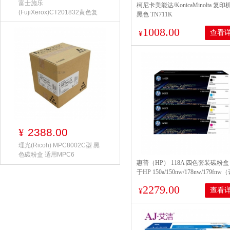
富士施乐
柯尼卡美能达/KonicaMinolta 复
(FujiXerox)CT201832黄色复
黑色 TN711K
印机碳粉适用
1008.00
查看
¥
2388.00
¥
理光(Ricoh) MPC8002C型 黑
色碳粉盒 适用MPC6
惠普（HP） 118A 四色套装碳粉盒
于HP 150a/150nw/178nw/179fn
位：套）
2279.00
查看
¥