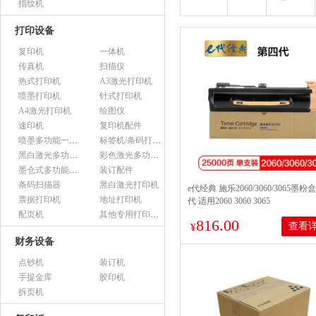
指纹机
打印设备
复印机
一体机
传真机
扫描仪
热式打印机
A3激光打印机
喷墨打印机
针式打印机
A4激光打印机
绘图仪
速印机
复印机配件
喷墨多功能一体机
标签机/条码打印机
黑白激光多功能一体机
彩色激光多功能一体机
墨仓式多功能一体机
装订配件
条码扫描器
黑白激光打印机
e代经典 施乐2060/3060/3065墨
票据打印机
地址打印机
代 适用2060 3060 3065
配页机
其他专用打印设备
816.00
查看
¥
财务设备
点钞机
装订机
手提金库
胶印机
拆页机