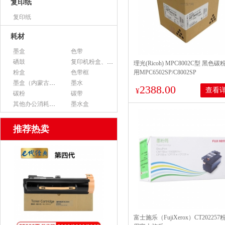
复印纸
复印纸
耗材
墨盒
色带
硒鼓
复印机粉盒、墨粉
理光(Ricoh) MPC8002C型 黑色碳
粉盒
色带框
用MPC6502SP/C8002SP
墨盒（内蒙古专用）
墨水
2388.00
查看
¥
碳粉
碳带
其他办公消耗用品
墨水盒
推荐热卖
富士施乐（FujiXerox）CT20225