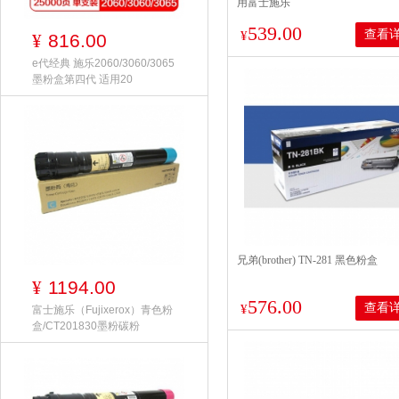
用富士施乐
CP118wCP119wCP228wCM118wC
539.00
查看
打印量2000页黑色
¥
816.00
¥
e代经典 施乐2060/3060/3065
墨粉盒第四代 适用20
兄弟(brother) TN-281 黑色粉盒
1194.00
¥
576.00
查看
¥
富士施乐（Fujixerox）青色粉
盒/CT201830墨粉碳粉