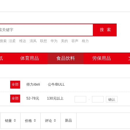
搜索
洁柔
维达
清风
联想
华为
美的
容声
格力
纸
体育用品
食品饮料
劳保用品
全部
得力/deli
公牛/BULL
全部
52-78元
130元以上
-
确认
新品
销量
价格
评论