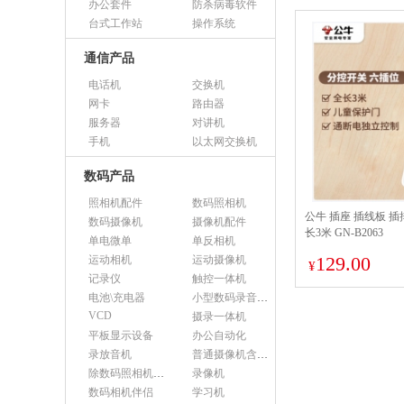
办公套件
防杀病毒软件
台式工作站
操作系统
通信产品
电话机
交换机
网卡
路由器
服务器
对讲机
手机
以太网交换机
数码产品
照相机配件
数码照相机
公牛 插座 插线板 插
数码摄像机
摄像机配件
长3米 GN-B2063
单电微单
单反相机
129.00
运动相机
运动摄像机
¥
记录仪
触控一体机
电池\充电器
小型数码录音设备
VCD
摄录一体机
平板显示设备
办公自动化
录放音机
普通摄像机含附件
除数码照相机以外的照相机及器材
录像机
数码相机伴侣
学习机