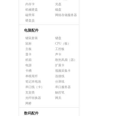
内存卡
光盘
机械硬盘
磁盘
磁带库
网络存储服务器
硬盘盒
电脑配件
键鼠套装
键盘
鼠标
CPU（板）
主板
工控板
显卡
声卡
机箱
散热风扇（器）
电源
扩展卡
卡槽
视频采集卡
单模尾纤
连接线
笔记本电池
分屏线
串口线（卡）
串口服务器
支架类
触控笔
光纤转换器
网关
网桥
数码配件