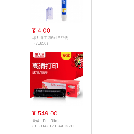
4.00
¥
得力 修正液8ml单只装
（71850）
549.00
¥
天威（PrintRite）
CC530A/CE410A/CRG31