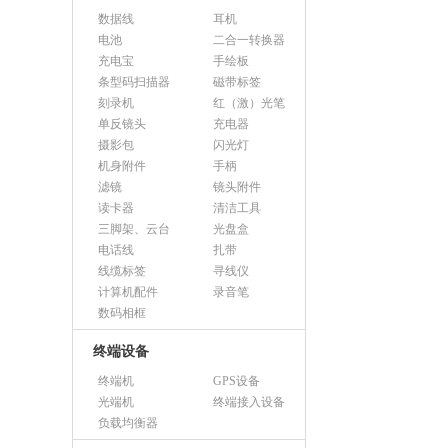
数据线
耳机
电池
二合一转换器
充电宝
手绘板
条型码扫描器
磁带标签
刻录机
红（激）光笔
单反镜头
充电器
摄影包
闪光灯
机身附件
手柄
滤镜
镜头附件
读卡器
清洁工具
三脚架、云台
光盘盒
电话线
扎带
线缆标签
寻线仪
计算机配件
录音笔
数码相框
终端设备
终端机
GPS设备
光端机
终端接入设备
负载均衡器