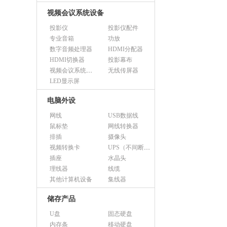
视频会议系统设备
投影仪
投影仪配件
专业音箱
功放
数字音频处理器
HDMI分配器
HDMI切换器
投影幕布
视频会议系统设备（市采）
无线传屏器
LED显示屏
电脑外设
网线
USB数据线
鼠标垫
网线转换器
排插
摄像头
视频转换卡
UPS（不间断电源）
插座
水晶头
理线器
线缆
其他计算机设备
集线器
储存产品
U盘
固态硬盘
内存条
移动硬盘