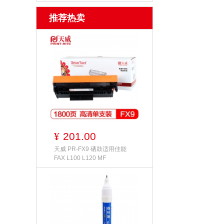
推荐热卖
201.00
¥
天威 PR-FX9 硒鼓适用佳能
FAX L100 L120 MF