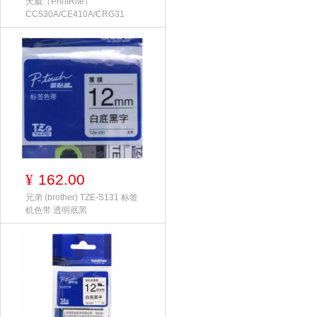
天威（PrintRite）
CC530A/CE410A/CRG31
162.00
¥
兄弟 (brother) TZE-S131 标签
机色带 透明底黑