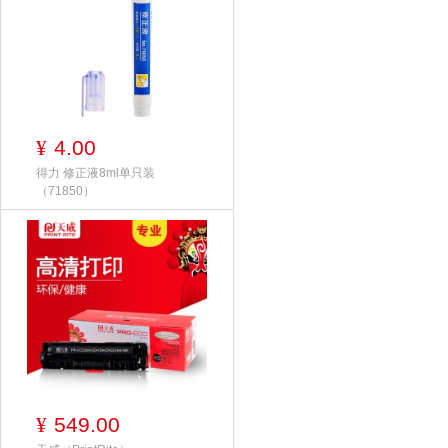
4.00
¥
得力 修正液8ml单只装
（71850）
549.00
¥