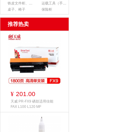
铁皮文件柜、货架
运载工具（手推车、平板车、梯子）
桌子、椅子
保险柜
推荐热卖
201.00
¥
天威 PR-FX9 硒鼓适用佳能
FAX L100 L120 MF