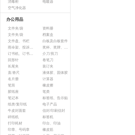
消毒柜
电暖器
空气净化器
办公用品
文件夹/袋
资料册
文件夹/袋
档案盒
文件盘、书栏
白板及白板套件
雨伞架、投诉意见箱、杂志架等杂项
奖杯、奖牌、证书
订书机、订书针、起钉器
介刀/剪刀
回形针
卷笔刀
长尾夹
装订夹
直/劵尺
液体胶、固体胶
名片册
计算器
笔筒
橡皮擦
胶纸座
笔类
笔记本
标签纸、告示贴
纸类/复印纸
电子产品
牛皮封面套
信封/印刷信封
碎纸机
标签机
打印耗材
印台、印油
印章、号码章
橡皮筋