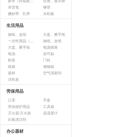
胶带（封箱胶、透明胶、美纹胶、双面胶等）
台座、展示牌
录音笔
铆管
捆钞带、扎带
水松板
生活用品
抽纸、盒纸
大盘、擦手纸
一次性用品（纸杯、胶杯、叉子、碟子等）
抽纸、盒纸
大盘、擦手纸
电源插座
电池
创可贴
秒表
门铃
纸箱
储物箱
瓷杯
空气清新剂
活性炭
劳保用品
口罩
手套
劳动保护用品
工具箱
灭火器/灭火箱
温湿度计
白板清洁剂
办公器材