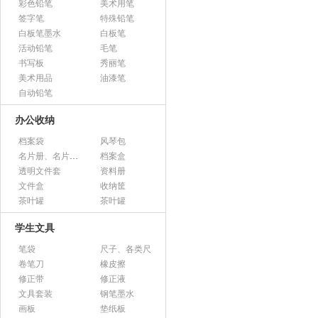
彩色铅笔
美术用笔
签字笔
特殊铅笔
白板笔墨水
白板笔
活动铅笔
毛笔
书写板
秀丽笔
美术用品
油漆笔
自动铅笔
办公收纳
档案袋
风琴包
名片册、名片盒、名片座
档案盒
透明文件套
资料册
文件盒
收纳筐
茶叶罐
茶叶罐
学生文具
笔袋
尺子、各类尺
卷笔刀
橡皮擦
修正带
修正液
文具套装
钢笔墨水
画板
垫纸板