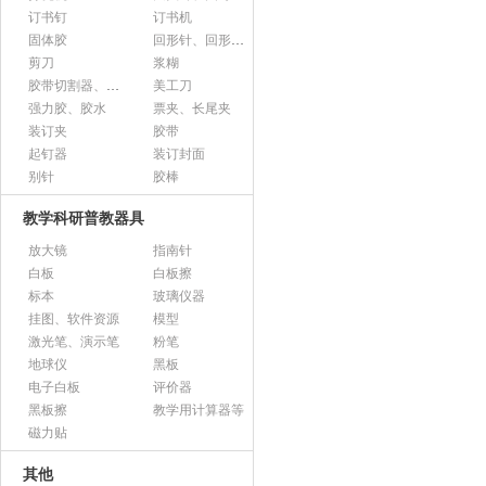
订书钉
订书机
固体胶
回形针、回形针盒
剪刀
浆糊
胶带切割器、胶带座、封箱器
美工刀
强力胶、胶水
票夹、长尾夹
装订夹
胶带
起钉器
装订封面
别针
胶棒
教学科研普教器具
放大镜
指南针
白板
白板擦
标本
玻璃仪器
挂图、软件资源
模型
激光笔、演示笔
粉笔
地球仪
黑板
电子白板
评价器
黑板擦
教学用计算器等
磁力贴
其他