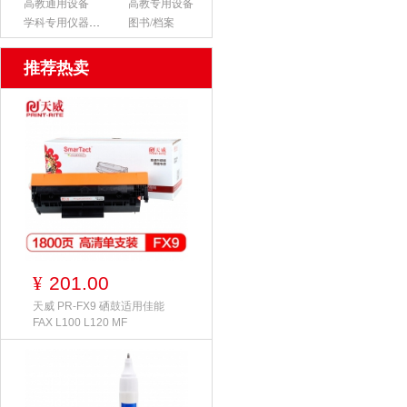
高教通用设备
高教专用设备
学科专用仪器设备
图书/档案
推荐热卖
201.00
¥
天威 PR-FX9 硒鼓适用佳能
FAX L100 L120 MF