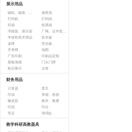
展示用品
磁粒、磁条、磁片
抽奖箱
打码机
打码纸
药箱
投票箱
书报架、展示架
厂绳、证件套、卡套
学校和美术用品
软木板
桌牌
荧光板
手举牌
地图
广告印刷
印刷品定制
展板海报
门头门牌
标识展示
台签
财务用品
计算器
票叉
印油
单据、收据
橡皮筋
账本、账册
印泥
印台
凭证
海绵缸
教学科研高教器具