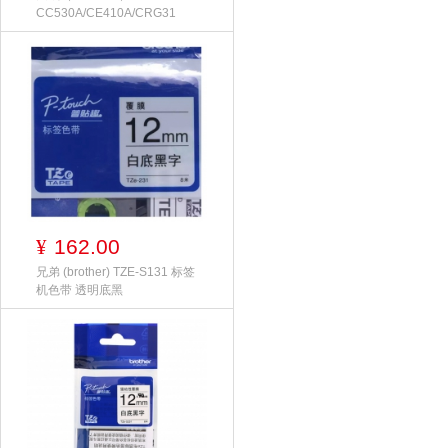
CC530A/CE410A/CRG31
162.00
¥
兄弟 (brother) TZE-S131 标签
机色带 透明底黑