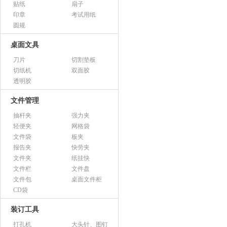
贴纸
扇子
印章
考试用纸
圆规
桌面文具
刀片
切割垫板
切纸机
双面胶
透明胶
文件管理
抽杆夹
强力夹
轻便夹
网格袋
文件袋
板夹
报告夹
快劳夹
文件夹
纸挂快
文件栏
文件盘
文件包
桌面文件柜
CD袋
装订工具
打孔机
大头针、图钉