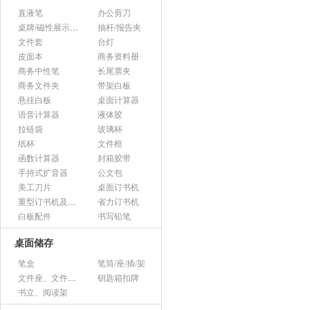
直液笔
办公剪刀
桌牌/磁性展示帖/证件框
抽杆/报告夹
文件套
台灯
皮面本
商务资料册
商务中性笔
长尾票夹
商务文件夹
带架白板
悬挂白板
桌面计算器
语音计算器
液体胶
拉链袋
玻璃杯
纸杯
文件框
函数计算器
封箱胶带
手持式扩音器
公文包
美工刀片
桌面订书机
重型订书机及其它
省力订书机
白板配件
书写铅笔
桌面储存
笔盒
笔筒/座/插/架
文件座、文件架、文件框
钥匙箱扣牌
书立、阅读架