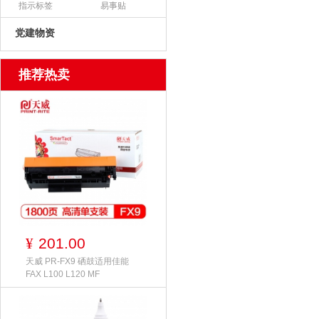
指示标签
易事贴
党建物资
推荐热卖
201.00
¥
天威 PR-FX9 硒鼓适用佳能
FAX L100 L120 MF