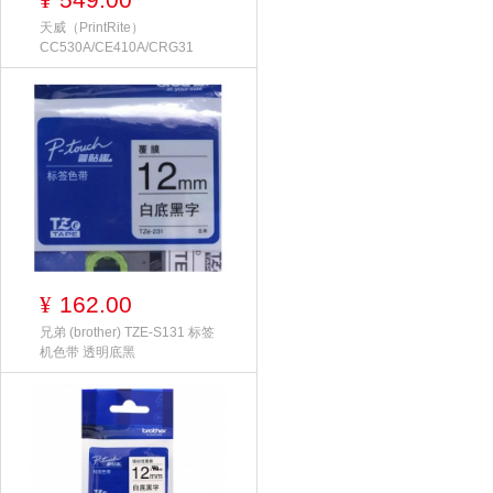
¥
天威（PrintRite）
CC530A/CE410A/CRG31
162.00
¥
兄弟 (brother) TZE-S131 标签
机色带 透明底黑