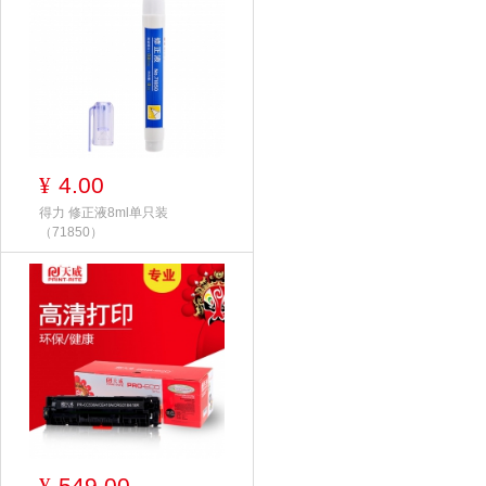
4.00
¥
得力 修正液8ml单只装
（71850）
549.00