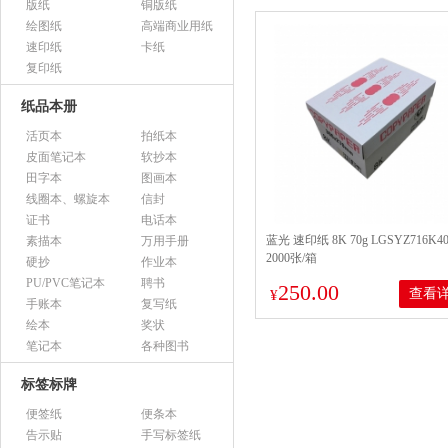
版纸
铜版纸
绘图纸
高端商业用纸
速印纸
卡纸
复印纸
纸品本册
活页本
拍纸本
皮面笔记本
软抄本
田字本
图画本
线圈本、螺旋本
信封
证书
电话本
蓝光 速印纸 8K 70g LGSYZ716K40
素描本
万用手册
2000张/箱
硬抄
作业本
PU/PVC笔记本
聘书
250.00
查看
¥
手账本
复写纸
绘本
奖状
笔记本
各种图书
标签标牌
便签纸
便条本
告示贴
手写标签纸