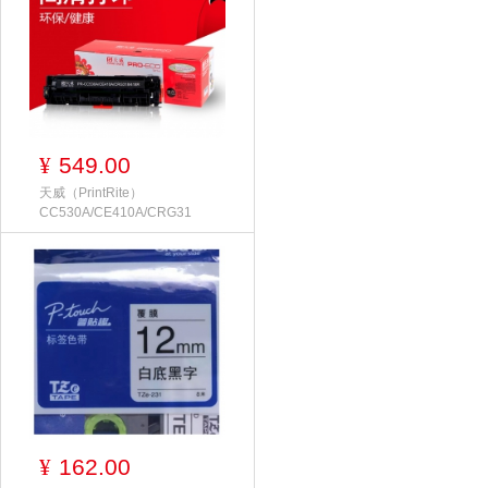
549.00
¥
天威（PrintRite）
CC530A/CE410A/CRG31
162.00
¥