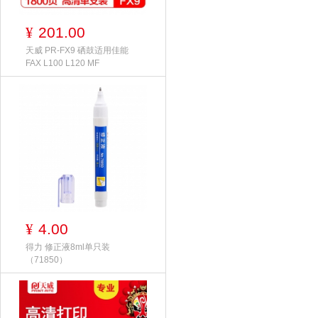
201.00
¥
天威 PR-FX9 硒鼓适用佳能
FAX L100 L120 MF
4.00
¥
得力 修正液8ml单只装
（71850）