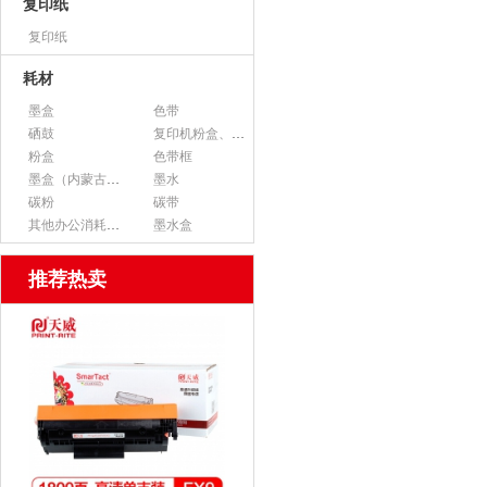
复印纸
复印纸
耗材
墨盒
色带
硒鼓
复印机粉盒、墨粉
粉盒
色带框
墨盒（内蒙古专用）
墨水
碳粉
碳带
其他办公消耗用品
墨水盒
推荐热卖