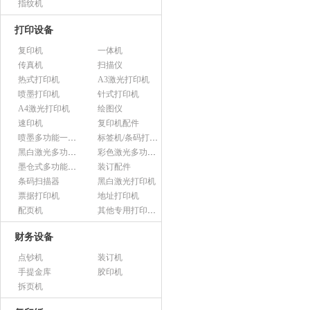
指纹机
打印设备
复印机
一体机
传真机
扫描仪
热式打印机
A3激光打印机
喷墨打印机
针式打印机
A4激光打印机
绘图仪
速印机
复印机配件
喷墨多功能一体机
标签机/条码打印机
黑白激光多功能一体机
彩色激光多功能一体机
墨仓式多功能一体机
装订配件
条码扫描器
黑白激光打印机
票据打印机
地址打印机
配页机
其他专用打印设备
财务设备
点钞机
装订机
手提金库
胶印机
拆页机