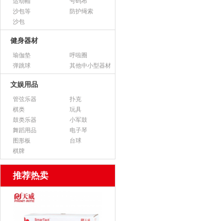
运动帽
号码布
沙包等
防护绳索
沙包
健身器材
瑜伽垫
呼啦圈
弹跳球
其他中小型器材
文娱用品
管弦乐器
扑克
棋类
玩具
鼓类乐器
小军鼓
舞蹈用品
电子琴
图形板
台球
棋牌
推荐热卖