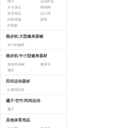
哨子
运动护具
乒乓球台
网球网
体育用品
实心球
跆拳道服
跳绳
护指套
跑步机/大型健身器械
步行机械类
踏步机/中小型健身器材
健身类器械
健身车
哑铃
田径运动器材
比赛用具类
毽子/空竹/民间运动
毽子
其他体育用品