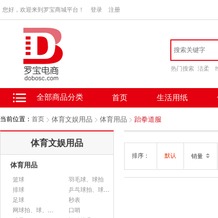
您好，欢迎来到罗宝商城平台！
登录
注册
热门搜索
洁柔
全部商品分类
首页
生活用纸
当前位置：
首页
体育文娱用品
体育用品
跆拳道服
体育文娱用品
排序：
默认
销量
体育用品
篮球
羽毛球、球拍
排球
乒乓球拍、球、配件
足球
秒表
网球拍、球、配件
口哨