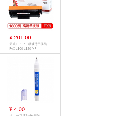
201.00
¥
天威 PR-FX9 硒鼓适用佳能
FAX L100 L120 MF
4.00
¥
得力 修正液8ml单只装