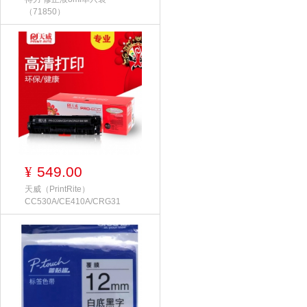
（71850）
549.00
¥
天威（PrintRite）
CC530A/CE410A/CRG31