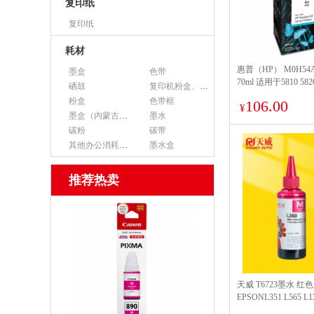
复印纸
复印纸
耗材
惠普（HP） M0H54A
墨盒
色带
70ml 适用于5810 5820
硒鼓
复印机粉盒、墨粉
页数8000页
粉盒
色带框
106.00
¥
墨盒（内蒙古专用）
墨水
碳粉
碳带
其他办公消耗用品
墨水盒
推荐热卖
天威 T6723墨水 红色
EPSONL351 L565 L13
L383 L301 L455