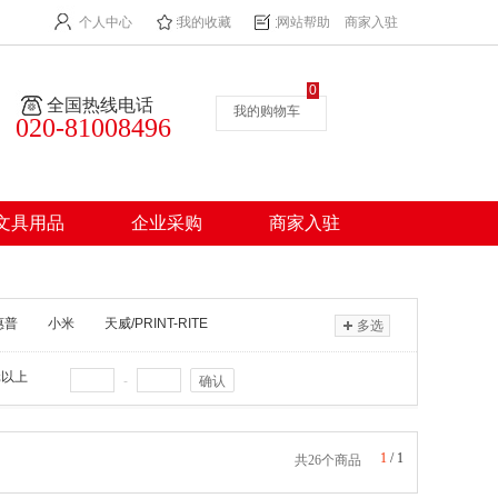
个人中心
我的收藏
网站帮助
商家入驻
0
全国热线电话
我的购物车
020-81008496
文具用品
企业采购
商家入驻
惠普
小米
天威/PRINT-RITE
多选
元以上
-
确认
1
/
1
共26个商品