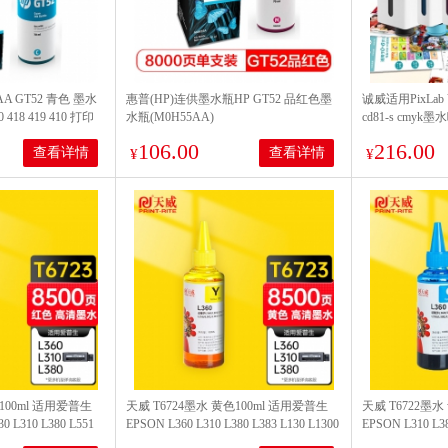
A GT52 青色 墨水
惠普(HP)连供墨水瓶HP GT52 品红色墨
诚威适用PixLa
 418 419 410 打印
水瓶(M0H55AA)
cd81-s cm
墨仓华为臻彩墨
106.00
216.00
查看详情
查看详情
¥
¥
100ml 适用爱普生
天威 T6724墨水 黄色100ml 适用爱普生
天威 T6722墨水
0 L310 L380 L551
EPSON L360 L310 L380 L383 L130 L1300
EPSON L310 L38
墨仓式打印机
L566 M101 L551墨仓式打印机
L363 L565 