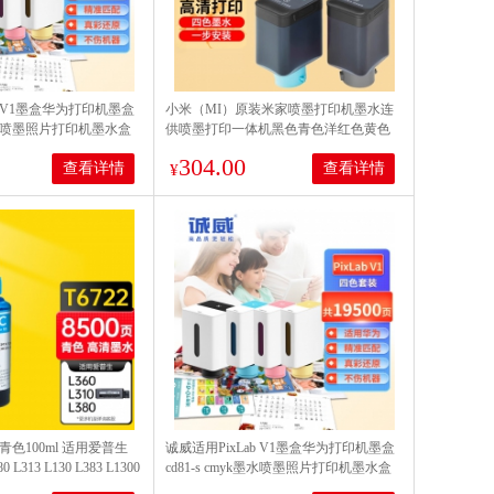
b V1墨盒华为打印机墨盒
小米（MI）原装米家喷墨打印机墨水连
yk墨水喷墨照片打印机墨水盒
供喷墨打印一体机黑色青色洋红色黄色
水4色套装
专用耗材原装四色墨盒 【黑色+红+黄
304.00
查看详情
查看详情
+青各1】米家喷墨打印机墨水
¥
 青色100ml 适用爱普生
诚威适用PixLab V1墨盒华为打印机墨盒
0 L313 L130 L383 L1300
cd81-s cmyk墨水喷墨照片打印机墨水盒
M105墨仓式打印机
墨仓华为臻彩墨水4色套装