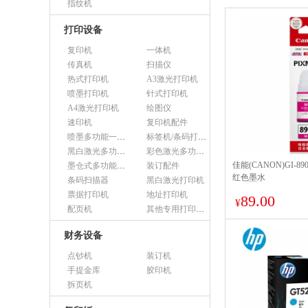
指纹机
打印设备
复印机
一体机
传真机
扫描仪
热式打印机
A3激光打印机
喷墨打印机
针式打印机
A4激光打印机
绘图仪
速印机
复印机配件
喷墨多功能一体机
标签机/条码打印机
黑白激光多功能一体机
彩色激光多功能一体机
佳能(CANON)GI-89
墨仓式多功能一体机
装订配件
红色墨水
条码扫描器
黑白激光打印机
票据打印机
地址打印机
89.00
¥
配页机
其他专用打印设备
财务设备
点钞机
装订机
手提金库
胶印机
拆页机