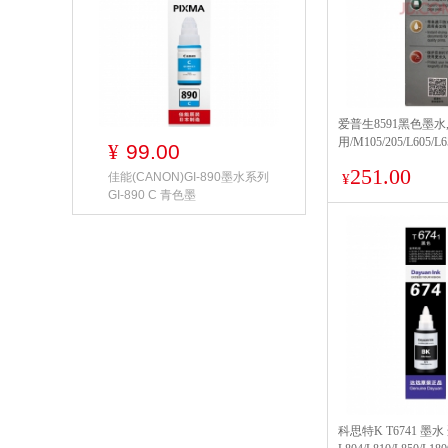
爱普生8591黑色墨水,
用/M105/205/L605
99.00
¥
T859黑色
251.00
佳能(CANON)GI-890墨水系列
¥
GI-890 C 青色墨
科思特K T6741 墨