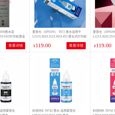
859墨水适
爱普生（EPSON） T672 墨水适用于
爱普生（EPSON
/L655/1455打印机墨盒
L221/L363/L351/L565/L455 墨仓式打印机
L221/L363/L3
墨水T6722青色墨水 原装 墨水
墨水T6723红色
119.00
119.00
查看详情
查看详情
¥
¥
水 适用爱普生
科思特K T6742 墨水 适用爱普生
科思特K T674