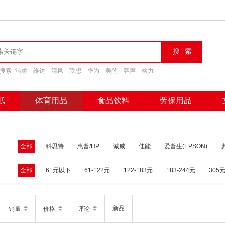
搜索
洁柔
维达
清风
联想
华为
美的
容声
格力
纸
体育用品
食品饮料
劳保用品
全部
科思特
惠普/HP
诚威
佳能
爱普生(EPSON)
全部
61元以下
61-122元
122-183元
183-244元
305
新品
销量
价格
评论