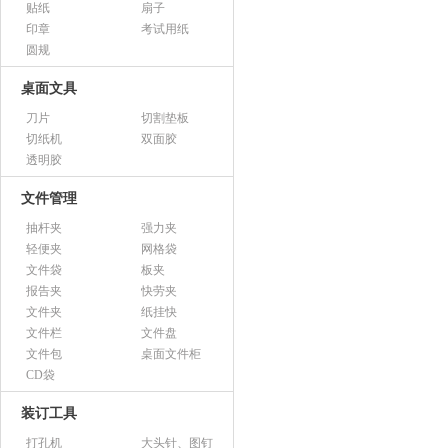
贴纸
扇子
印章
考试用纸
圆规
桌面文具
刀片
切割垫板
切纸机
双面胶
透明胶
文件管理
抽杆夹
强力夹
轻便夹
网格袋
文件袋
板夹
报告夹
快劳夹
文件夹
纸挂快
文件栏
文件盘
文件包
桌面文件柜
CD袋
装订工具
打孔机
大头针、图钉