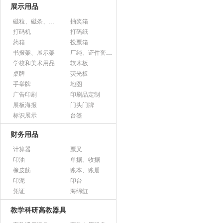
展示用品
磁粒、磁条、磁片
抽奖箱
打码机
打码纸
药箱
投票箱
书报架、展示架
厂绳、证件套、卡套
学校和美术用品
软木板
桌牌
荧光板
手举牌
地图
广告印刷
印刷品定制
展板海报
门头门牌
标识展示
台签
财务用品
计算器
票叉
印油
单据、收据
橡皮筋
账本、账册
印泥
印台
凭证
海绵缸
教学科研高教器具