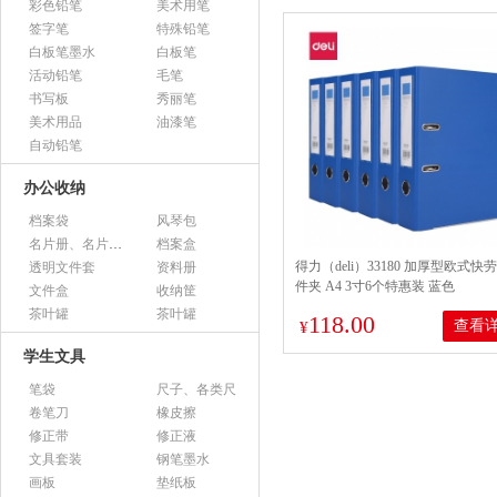
彩色铅笔
美术用笔
签字笔
特殊铅笔
白板笔墨水
白板笔
活动铅笔
毛笔
书写板
秀丽笔
美术用品
油漆笔
自动铅笔
办公收纳
档案袋
风琴包
名片册、名片盒、名片座
档案盒
得力（deli）33180 加厚型欧式快
透明文件套
资料册
件夹 A4 3寸6个特惠装 蓝色
文件盒
收纳筐
茶叶罐
茶叶罐
118.00
查看
¥
学生文具
笔袋
尺子、各类尺
卷笔刀
橡皮擦
修正带
修正液
文具套装
钢笔墨水
画板
垫纸板