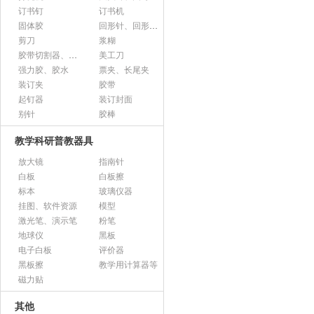
订书钉
订书机
固体胶
回形针、回形针盒
剪刀
浆糊
胶带切割器、胶带座、封箱器
美工刀
强力胶、胶水
票夹、长尾夹
装订夹
胶带
起钉器
装订封面
别针
胶棒
教学科研普教器具
放大镜
指南针
白板
白板擦
标本
玻璃仪器
挂图、软件资源
模型
激光笔、演示笔
粉笔
地球仪
黑板
电子白板
评价器
黑板擦
教学用计算器等
磁力贴
其他