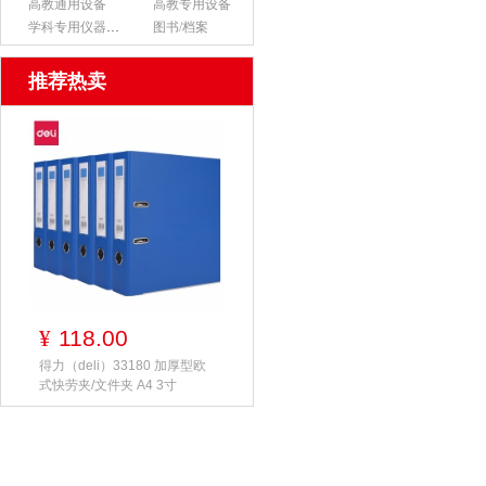
高教通用设备
高教专用设备
学科专用仪器设备
图书/档案
推荐热卖
118.00
¥
得力（deli）33180 加厚型欧
式快劳夹/文件夹 A4 3寸