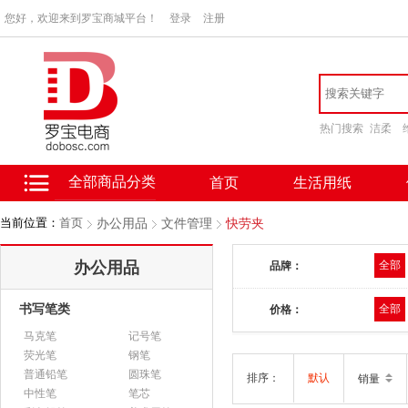
您好，欢迎来到罗宝商城平台！
登录
注册
热门搜索
洁柔
全部商品分类
首页
生活用纸
当前位置：
首页
办公用品
文件管理
快劳夹
办公用品
全部
品牌：
书写笔类
全部
价格：
马克笔
记号笔
荧光笔
钢笔
普通铅笔
圆珠笔
排序：
默认
销量
中性笔
笔芯