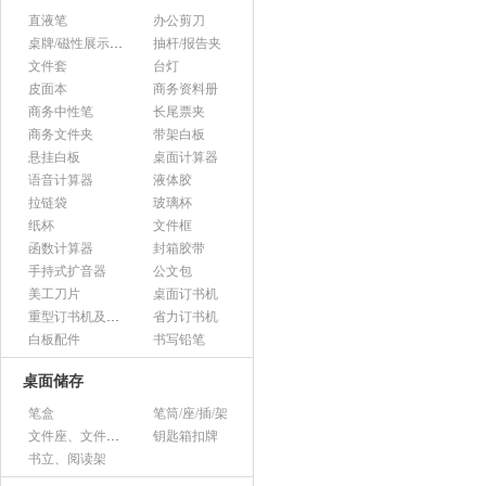
直液笔
办公剪刀
桌牌/磁性展示帖/证件框
抽杆/报告夹
文件套
台灯
皮面本
商务资料册
商务中性笔
长尾票夹
商务文件夹
带架白板
悬挂白板
桌面计算器
语音计算器
液体胶
拉链袋
玻璃杯
纸杯
文件框
函数计算器
封箱胶带
手持式扩音器
公文包
美工刀片
桌面订书机
重型订书机及其它
省力订书机
白板配件
书写铅笔
桌面储存
笔盒
笔筒/座/插/架
文件座、文件架、文件框
钥匙箱扣牌
书立、阅读架