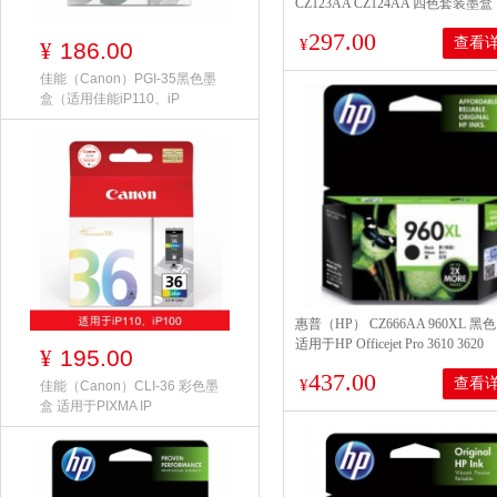
CZ123AA CZ124AA 四色套装墨盒
297.00
查看
¥
186.00
¥
佳能（Canon）PGI-35黑色墨
盒（适用佳能iP110、iP
惠普（HP） CZ666AA 960XL 黑
适用于HP Officejet Pro 3610 3620
195.00
¥
437.00
查看
¥
佳能（Canon）CLI-36 彩色墨
盒 适用于PIXMA IP