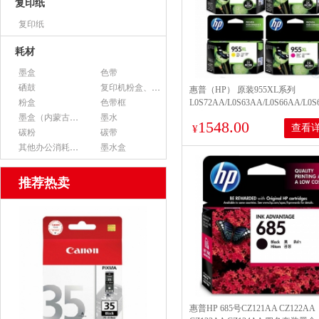
复印纸
复印纸
耗材
墨盒
色带
硒鼓
复印机粉盒、墨粉
惠普（HP） 原装955XL系列
粉盒
色带框
L0S72AA/L0S63AA/L0S66AA/L0S
大容量四色黑彩墨盒套装 适用8210 
墨盒（内蒙古专用）
墨水
1548.00
查看
8720 7720 7740
¥
碳粉
碳带
其他办公消耗用品
墨水盒
推荐热卖
惠普HP 685号CZ121AA CZ122AA