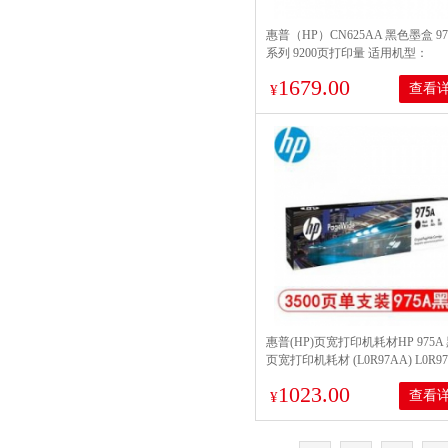
惠普（HP）CN625AA 黑色墨盒 97
系列 9200页打印量 适用机型：
X451dn/X451dw/X551dw/X476dn/
1679.00
查看
单支装
¥
惠普(HP)页宽打印机耗材HP 975A
页宽打印机耗材 (L0R97AA) L0R9
1023.00
查看
¥