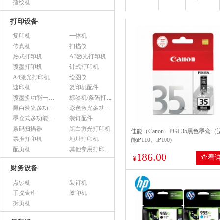
指纹机
打印设备
复印机
一体机
传真机
扫描仪
热式打印机
A3激光打印机
喷墨打印机
针式打印机
A4激光打印机
绘图仪
速印机
复印机配件
喷墨多功能一体机
标签机/条码打印机
黑白激光多功能一体机
彩色激光多功能一体机
墨仓式多功能一体机
装订配件
条码扫描器
黑白激光打印机
佳能（Canon）PGI-35黑色墨盒
票据打印机
地址打印机
能iP110、iP100)
配页机
其他专用打印设备
186.00
查看
¥
财务设备
点钞机
装订机
手提金库
胶印机
拆页机