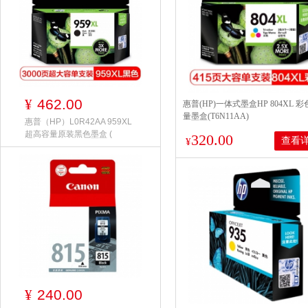
462.00
¥
惠普(HP)一体式墨盒HP 804XL 
量墨盒(T6N11AA)
惠普（HP）L0R42AA 959XL
超高容量原装黑色墨盒 (
320.00
查看
¥
240.00
¥