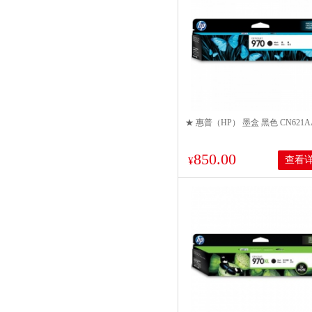
★ 惠普（HP） 墨盒 黑色 CN621AA
850.00
查看
¥