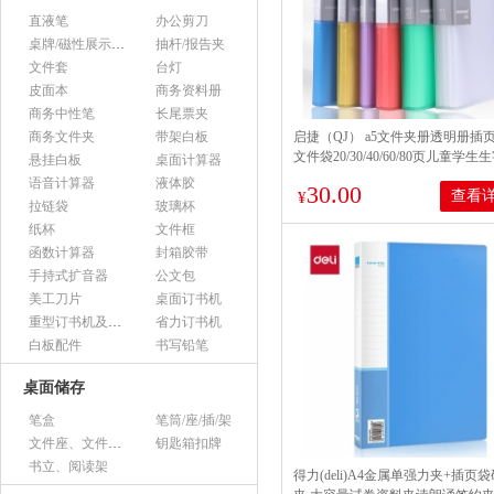
直液笔
办公剪刀
桌牌/磁性展示帖/证件框
抽杆/报告夹
文件套
台灯
皮面本
商务资料册
商务中性笔
长尾票夹
商务文件夹
带架白板
启捷（QJ） a5文件夹册透明册插
文件袋20/30/40/60/80页儿童学生
悬挂白板
桌面计算器
袋 A5 60页（白色）
语音计算器
液体胶
30.00
查看
¥
拉链袋
玻璃杯
纸杯
文件框
函数计算器
封箱胶带
手持式扩音器
公文包
美工刀片
桌面订书机
重型订书机及其它
省力订书机
白板配件
书写铅笔
桌面储存
笔盒
笔筒/座/插/架
文件座、文件架、文件框
钥匙箱扣牌
书立、阅读架
得力(deli)A4金属单强力夹+插页