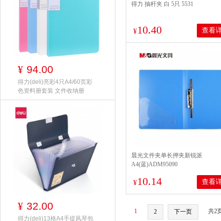
得力 抽杆夹 白 5只 5531
10.40
查看
¥
94.00
¥
得力(deli)亮彩4只A4/60页彩
色资料册套装 文件收纳册
晨光文件夹单长押夹新锐派
A4(蓝)ADM95090
10.14
查看
¥
32.00
¥
1
共2
2
下一页
得力(deli)13格A4手提风琴包