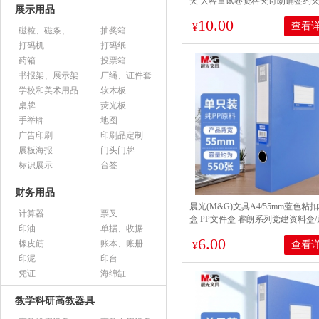
夹 大容量试卷资料夹诗朗诵签约
展示用品
5301蓝色
10.00
查看
¥
磁粒、磁条、磁片
抽奖箱
打码机
打码纸
药箱
投票箱
书报架、展示架
厂绳、证件套、卡套
学校和美术用品
软木板
桌牌
荧光板
手举牌
地图
广告印刷
印刷品定制
展板海报
门头门牌
标识展示
台签
财务用品
晨光(M&G)文具A4/55mm蓝色粘
计算器
票叉
盒 PP文件盒 睿朗系列党建资料盒
印油
单据、收据
证收纳盒 单个装ADM929CSB
6.00
橡皮筋
账本、账册
查看
¥
印泥
印台
凭证
海绵缸
教学科研高教器具