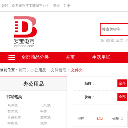
您好，欢迎来到罗宝商城平台！
登录
注册
热门搜索
洁柔
全部商品分类
首页
生活用纸
当前位置：
首页
办公用品
文件管理
文件夹
办公用品
全部
品牌：
书写笔类
全部
价格：
马克笔
记号笔
荧光笔
钢笔
普通铅笔
圆珠笔
排序：
默认
销量
中性笔
笔芯