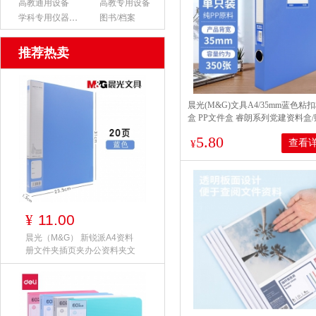
高教通用设备
高教专用设备
学科专用仪器设备
图书/档案
推荐热卖
晨光(M&G)文具A4/35mm蓝色粘
盒 PP文件盒 睿朗系列党建资料盒
证收纳盒 单个装ADM929CRB
5.80
查看
¥
11.00
¥
晨光（M&G） 新锐派A4资料
册文件夹插页夹办公资料夹文