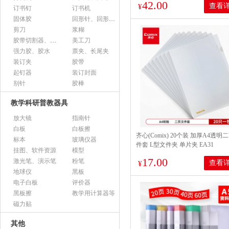
42.00
查看
¥
订书钉
订书机
固体胶
回形针、回形针盒
剪刀
浆糊
胶带切割器、胶带座、封箱器
美工刀
强力胶、胶水
票夹、长尾夹
装订夹
胶带
起钉器
装订封面
别针
胶棒
教学科研普教器具
放大镜
指南针
白板
白板擦
齐心(Comix) 20个装 加厚A4透明
标本
玻璃仪器
件套 L型文件夹 单片夹 EA31
挂图、软件资源
模型
17.00
激光笔、演示笔
粉笔
查看
¥
地球仪
黑板
电子白板
评价器
黑板擦
教学用计算器等
磁力贴
其他