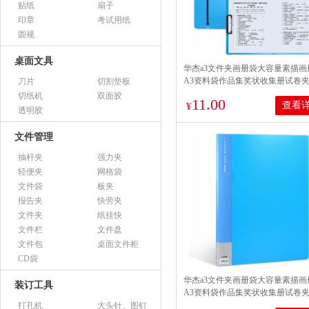
贴纸
扇子
印章
考试用纸
圆规
桌面文具
华杰a3文件夹画册袋大容量素描画
A3资料袋作品集奖状收集册试卷夹
刀片
切割垫板
（1个装 强力夹对折款）xs001
切纸机
双面胶
11.00
查看
¥
透明胶
文件管理
抽杆夹
强力夹
轻便夹
网格袋
文件袋
板夹
报告夹
快劳夹
文件夹
纸挂快
文件栏
文件盘
文件包
桌面文件柜
CD袋
华杰a3文件夹画册袋大容量素描画
装订工具
A3资料袋作品集奖状收集册试卷夹 
40页-蓝色-H40A3
打孔机
大头针、图钉