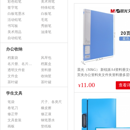
彩色铅笔
美术用笔
签字笔
特殊铅笔
白板笔墨水
白板笔
活动铅笔
毛笔
书写板
秀丽笔
美术用品
油漆笔
自动铅笔
办公收纳
档案袋
风琴包
名片册、名片盒、名片座
档案盒
晨光（M&G） 新锐派A4资料册
透明文件套
资料册
页夹办公资料夹文件夹资料册多层
文件盒
收纳筐
用文件夹插页资料夹档案夹 20页
茶叶罐
茶叶罐
11.00
查看
蓝色 ADM95095
¥
学生文具
笔袋
尺子、各类尺
卷笔刀
橡皮擦
修正带
修正液
文具套装
钢笔墨水
画板
垫纸板