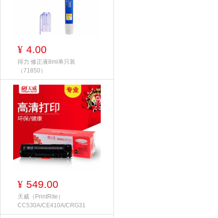
4.00
¥
得力 修正液8ml单只装
（71850）
549.00
¥
天威（PrintRite）
CC530A/CE410A/CRG31