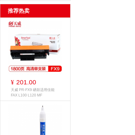
推荐热卖
201.00
¥
天威 PR-FX9 硒鼓适用佳能
FAX L100 L120 MF