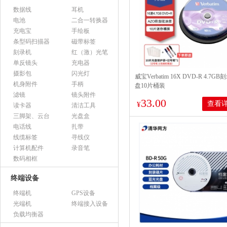
数据线
耳机
电池
二合一转换器
充电宝
手绘板
条型码扫描器
磁带标签
刻录机
红（激）光笔
单反镜头
充电器
摄影包
闪光灯
威宝Verbatim 16X DVD-R 4.7G
机身附件
手柄
盘10片桶装
滤镜
镜头附件
33.00
查看
¥
读卡器
清洁工具
三脚架、云台
光盘盒
电话线
扎带
线缆标签
寻线仪
计算机配件
录音笔
数码相框
终端设备
终端机
GPS设备
光端机
终端接入设备
负载均衡器