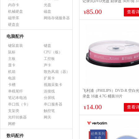
记录式DVD光盘 刻录盘 50片/筒 37
内存卡
光盘
85.00
机械硬盘
磁盘
查看
¥
磁带库
网络存储服务器
硬盘盒
电脑配件
键鼠套装
键盘
鼠标
CPU（板）
主板
工控板
显卡
声卡
机箱
散热风扇（器）
电源
扩展卡
卡槽
视频采集卡
飞利浦（PHILIPS）DVD-R 空白
单模尾纤
连接线
录盘 16速 4.7G 桶装10片
笔记本电池
分屏线
串口线（卡）
串口服务器
14.00
查看
¥
支架类
触控笔
光纤转换器
网关
网桥
数码配件