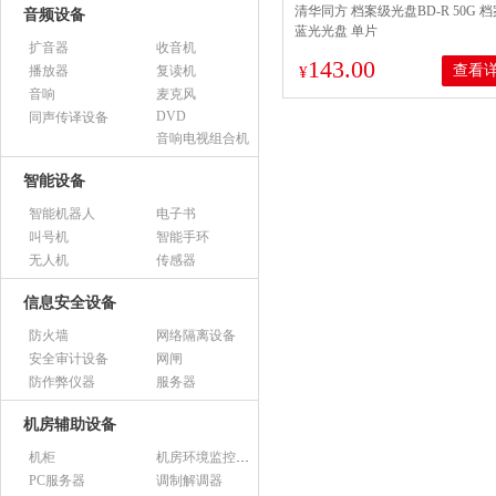
清华同方 档案级光盘BD-R 50G 
音频设备
蓝光光盘 单片
扩音器
收音机
143.00
查看
播放器
复读机
¥
音响
麦克风
DVD
同声传译设备
音响电视组合机
智能设备
智能机器人
电子书
叫号机
智能手环
无人机
传感器
信息安全设备
防火墙
网络隔离设备
安全审计设备
网闸
防作弊仪器
服务器
机房辅助设备
机柜
机房环境监控设备
PC服务器
调制解调器