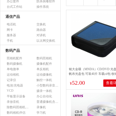
办公套件
防杀病毒软件
台式工作站
操作系统
通信产品
电话机
交换机
网卡
路由器
服务器
对讲机
手机
以太网交换机
数码产品
照相机配件
数码照相机
数码摄像机
摄像机配件
单电微单
单反相机
铭大金碟（MNDA）CD/DVD 光
帆布光盘包 可装40片 车载cd包 收
运动相机
运动摄像机
记录仪
触控一体机
52.00
查看
¥
电池\充电器
小型数码录音设备
VCD
摄录一体机
平板显示设备
办公自动化
录放音机
普通摄像机含附件
除数码照相机以外的照相机及器材
录像机
数码相机伴侣
学习机