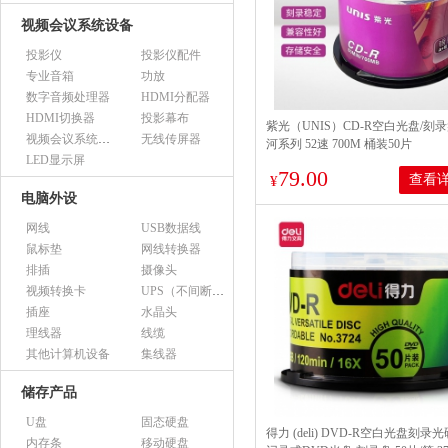
视频会议系统设备
投影仪
投影仪配件
专业音箱
功放
数字音频处理器
HDMI分配器
HDMI切换器
投影幕布
紫光（UNIS）CD-R空白光盘/刻录
视频会议系统设备（市采）
无线传屏器
河系列 52速 700M 桶装50片
LED显示屏
79.00
查看
¥
电脑外设
网线
USB数据线
鼠标垫
网线转换器
排插
摄像头
视频转换卡
UPS（不间断电源）
插座
水晶头
理线器
线缆
其他计算机设备
集线器
储存产品
U盘
固态硬盘
得力 (deli) DVD-R空白光盘刻录
内存条
移动硬盘