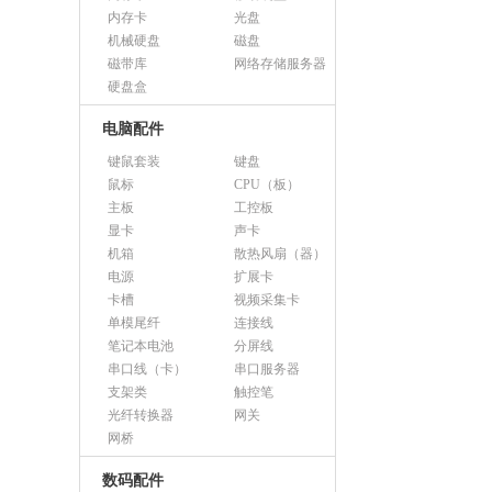
内存卡
光盘
机械硬盘
磁盘
磁带库
网络存储服务器
硬盘盒
电脑配件
键鼠套装
键盘
鼠标
CPU（板）
主板
工控板
显卡
声卡
机箱
散热风扇（器）
电源
扩展卡
卡槽
视频采集卡
单模尾纤
连接线
笔记本电池
分屏线
串口线（卡）
串口服务器
支架类
触控笔
光纤转换器
网关
网桥
数码配件