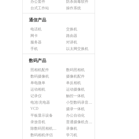
办公套件
防杀病毒软件
台式工作站
操作系统
通信产品
电话机
交换机
网卡
路由器
服务器
对讲机
手机
以太网交换机
数码产品
照相机配件
数码照相机
数码摄像机
摄像机配件
单电微单
单反相机
运动相机
运动摄像机
记录仪
触控一体机
电池\充电器
小型数码录音设备
VCD
摄录一体机
平板显示设备
办公自动化
录放音机
普通摄像机含附件
除数码照相机以外的照相机及器材
录像机
数码相机伴侣
学习机