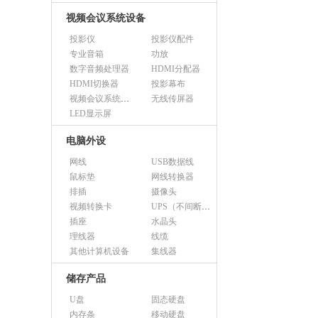
视频会议系统设备
投影仪
投影仪配件
专业音箱
功放
数字音频处理器
HDMI分配器
HDMI切换器
投影幕布
视频会议系统设备（市采）
无线传屏器
LED显示屏
电脑外设
网线
USB数据线
鼠标垫
网线转换器
排插
摄像头
视频转换卡
UPS（不间断电源）
插座
水晶头
理线器
线缆
其他计算机设备
集线器
储存产品
U盘
固态硬盘
内存条
移动硬盘