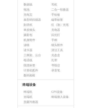
数据线
耳机
电池
二合一转换器
充电宝
手绘板
条型码扫描器
磁带标签
刻录机
红（激）光笔
单反镜头
充电器
摄影包
闪光灯
机身附件
手柄
滤镜
镜头附件
读卡器
清洁工具
三脚架、云台
光盘盒
电话线
扎带
线缆标签
寻线仪
计算机配件
录音笔
数码相框
终端设备
终端机
GPS设备
光端机
终端接入设备
负载均衡器