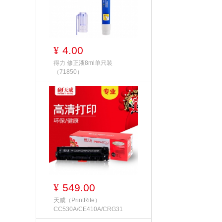
4.00
¥
得力 修正液8ml单只装
（71850）
549.00
¥
天威（PrintRite）
CC530A/CE410A/CRG31