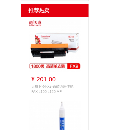
推荐热卖
201.00
¥
天威 PR-FX9 硒鼓适用佳能
FAX L100 L120 MF