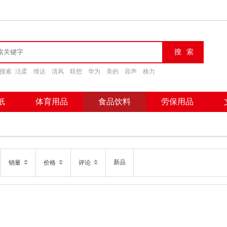
搜索
洁柔
维达
清风
联想
华为
美的
容声
格力
纸
体育用品
食品饮料
劳保用品
新品
销量
价格
评论