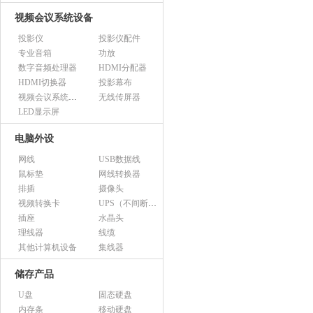
视频会议系统设备
投影仪
投影仪配件
专业音箱
功放
数字音频处理器
HDMI分配器
HDMI切换器
投影幕布
视频会议系统设备（市采）
无线传屏器
LED显示屏
电脑外设
网线
USB数据线
鼠标垫
网线转换器
排插
摄像头
视频转换卡
UPS（不间断电源）
插座
水晶头
理线器
线缆
其他计算机设备
集线器
储存产品
U盘
固态硬盘
内存条
移动硬盘