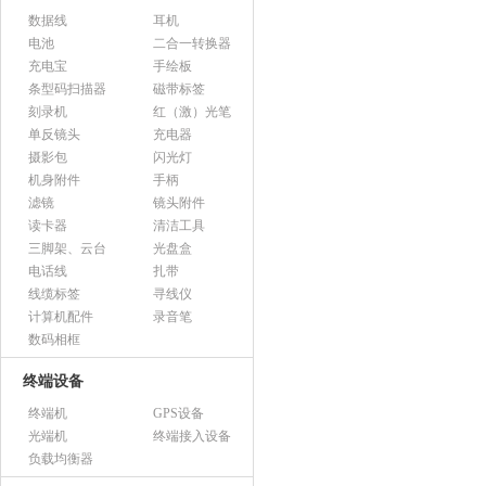
数据线
耳机
电池
二合一转换器
充电宝
手绘板
条型码扫描器
磁带标签
刻录机
红（激）光笔
单反镜头
充电器
摄影包
闪光灯
机身附件
手柄
滤镜
镜头附件
读卡器
清洁工具
三脚架、云台
光盘盒
电话线
扎带
线缆标签
寻线仪
计算机配件
录音笔
数码相框
终端设备
终端机
GPS设备
光端机
终端接入设备
负载均衡器