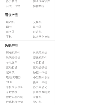
办公套件
防杀病毒软件
台式工作站
操作系统
通信产品
电话机
交换机
网卡
路由器
服务器
对讲机
手机
以太网交换机
数码产品
照相机配件
数码照相机
数码摄像机
摄像机配件
单电微单
单反相机
运动相机
运动摄像机
记录仪
触控一体机
电池\充电器
小型数码录音设备
VCD
摄录一体机
平板显示设备
办公自动化
录放音机
普通摄像机含附件
除数码照相机以外的照相机及器材
录像机
数码相机伴侣
学习机