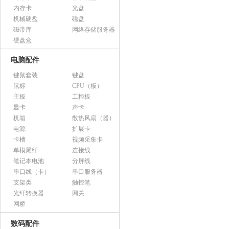
内存卡
光盘
机械硬盘
磁盘
磁带库
网络存储服务器
硬盘盒
电脑配件
键鼠套装
键盘
鼠标
CPU（板）
主板
工控板
显卡
声卡
机箱
散热风扇（器）
电源
扩展卡
卡槽
视频采集卡
单模尾纤
连接线
笔记本电池
分屏线
串口线（卡）
串口服务器
支架类
触控笔
光纤转换器
网关
网桥
数码配件