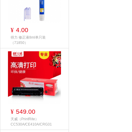
4.00
¥
得力 修正液8ml单只装
（71850）
549.00
¥
天威（PrintRite）
CC530A/CE410A/CRG31