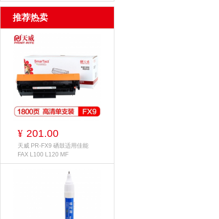
推荐热卖
201.00
¥
天威 PR-FX9 硒鼓适用佳能
FAX L100 L120 MF