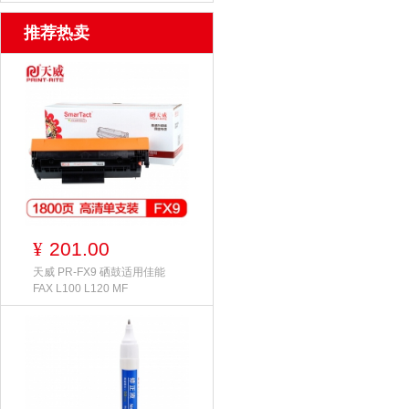
推荐热卖
201.00
¥
天威 PR-FX9 硒鼓适用佳能
FAX L100 L120 MF