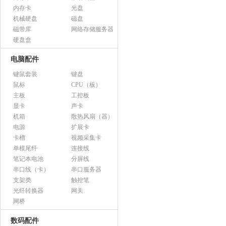
内存卡
光盘
机械硬盘
磁盘
磁带库
网络存储服务器
硬盘盒
电脑配件
键鼠套装
键盘
鼠标
CPU（板）
主板
工控板
显卡
声卡
机箱
散热风扇（器）
电源
扩展卡
卡槽
视频采集卡
单模尾纤
连接线
笔记本电池
分屏线
串口线（卡）
串口服务器
支架类
触控笔
光纤转换器
网关
网桥
数码配件