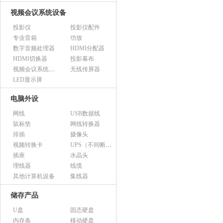
视频会议系统设备
投影仪
投影仪配件
专业音箱
功放
数字音频处理器
HDMI分配器
HDMI切换器
投影幕布
视频会议系统设备（市采）
无线传屏器
LED显示屏
电脑外设
网线
USB数据线
鼠标垫
网线转换器
排插
摄像头
视频转换卡
UPS（不间断电源）
插座
水晶头
理线器
线缆
其他计算机设备
集线器
储存产品
U盘
固态硬盘
内存条
移动硬盘