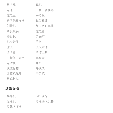
数据线
耳机
电池
二合一转换器
充电宝
手绘板
条型码扫描器
磁带标签
刻录机
红（激）光笔
单反镜头
充电器
摄影包
闪光灯
机身附件
手柄
滤镜
镜头附件
读卡器
清洁工具
三脚架、云台
光盘盒
电话线
扎带
线缆标签
寻线仪
计算机配件
录音笔
数码相框
终端设备
终端机
GPS设备
光端机
终端接入设备
负载均衡器