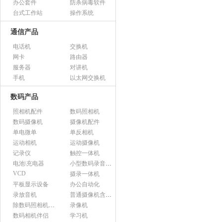
办公套件
防杀病毒软件
台式工作站
操作系统
通信产品
电话机
交换机
网卡
路由器
服务器
对讲机
手机
以太网交换机
数码产品
照相机配件
数码照相机
数码摄像机
摄像机配件
单电微单
单反相机
运动相机
运动摄像机
记录仪
触控一体机
电池\充电器
小型数码录音设备
VCD
摄录一体机
平板显示设备
办公自动化
录放音机
普通摄像机含附件
除数码照相机以外的照相机及器材
录像机
数码相机伴侣
学习机