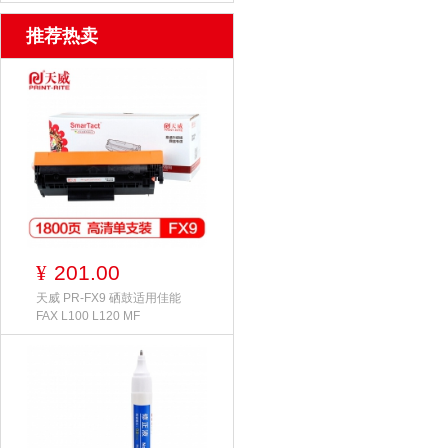
推荐热卖
201.00
¥
天威 PR-FX9 硒鼓适用佳能
FAX L100 L120 MF