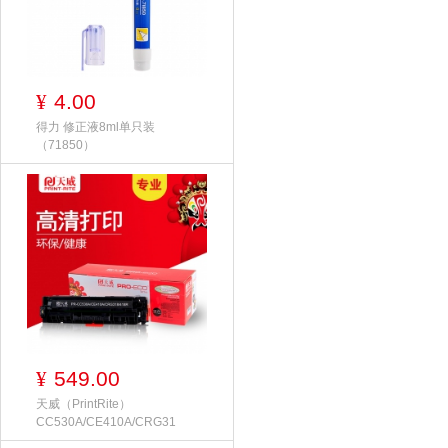
4.00
¥
得力 修正液8ml单只装
（71850）
549.00
¥
天威（PrintRite）
CC530A/CE410A/CRG31