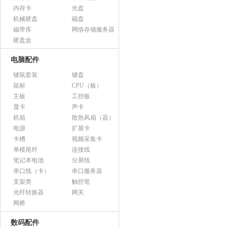
内存卡
光盘
机械硬盘
磁盘
磁带库
网络存储服务器
硬盘盒
电脑配件
键鼠套装
键盘
鼠标
CPU（板）
主板
工控板
显卡
声卡
机箱
散热风扇（器）
电源
扩展卡
卡槽
视频采集卡
单模尾纤
连接线
笔记本电池
分屏线
串口线（卡）
串口服务器
支架类
触控笔
光纤转换器
网关
网桥
数码配件