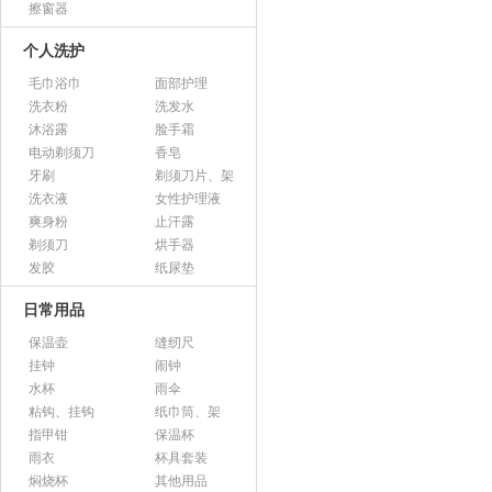
擦窗器
个人洗护
毛巾浴巾
面部护理
洗衣粉
洗发水
沐浴露
脸手霜
电动剃须刀
香皂
牙刷
剃须刀片、架
洗衣液
女性护理液
爽身粉
止汗露
剃须刀
烘手器
发胶
纸尿垫
日常用品
保温壶
缝纫尺
挂钟
闹钟
水杯
雨伞
粘钩、挂钩
纸巾筒、架
指甲钳
保温杯
雨衣
杯具套装
焖烧杯
其他用品