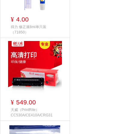
4.00
¥
得力 修正液8ml单只装
（71850）
549.00
¥
天威（PrintRite）
CC530A/CE410A/CRG31