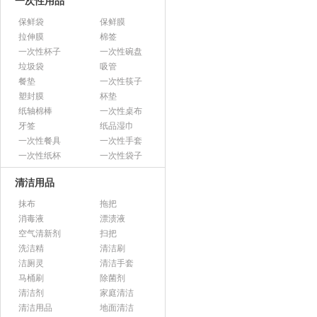
一次性用品
保鲜袋
保鲜膜
拉伸膜
棉签
一次性杯子
一次性碗盘
垃圾袋
吸管
餐垫
一次性筷子
塑封膜
杯垫
纸轴棉棒
一次性桌布
牙签
纸品湿巾
一次性餐具
一次性手套
一次性纸杯
一次性袋子
清洁用品
抹布
拖把
消毒液
漂渍液
空气清新剂
扫把
洗洁精
清洁刷
洁厕灵
清洁手套
马桶刷
除菌剂
清洁剂
家庭清洁
清洁用品
地面清洁