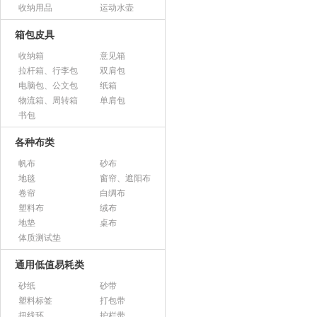
收纳用品
运动水壶
箱包皮具
收纳箱
意见箱
拉杆箱、行李包
双肩包
电脑包、公文包
纸箱
物流箱、周转箱
单肩包
书包
各种布类
帆布
砂布
地毯
窗帘、遮阳布
卷帘
白绸布
塑料布
绒布
地垫
桌布
体质测试垫
通用低值易耗类
砂纸
砂带
塑料标签
打包带
扭线环
护栏带