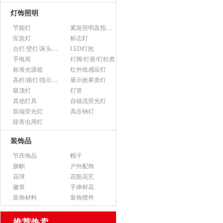
灯饰照明
节能灯
紧急照明及指示灯
应急灯
标志灯
台灯/壁灯/床头灯/落地灯
LED灯泡
手电筒
灯脚/灯座/灯柱类
标准光源箱
红外线感应灯
高杆/路灯/指示灯类
展示效果类灯
吸顶灯
灯管
其他灯具
自镇流荧光灯
双端荧光灯
高压钠灯
除害虫用灯
装饰品
节庆饰品
帽子
旗帜
户外配饰
花球
花瓶花艺
徽章
手捧鲜花
装饰材料
装饰摆件
推荐热卖