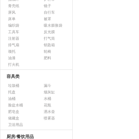
青壳纸
镜子
屏风
自行车
床单
被罩
编织袋
吸水膨胀袋
工具车
反光膜
注射器
打气筒
排气扇
钥匙箱
颈托
轮椅
油漆
肥料
打火机
容具类
垃圾桶
漏斗
托盘
烟灰缸
油桶
水桶
脸盆水桶
花瓶
肥皂盒
洒水壶
储藏盒
喷雾器
卫浴用品
厨房/餐饮用品