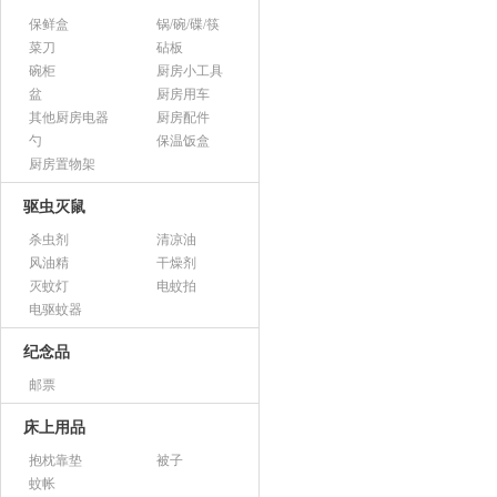
保鲜盒
锅/碗/碟/筷
菜刀
砧板
碗柜
厨房小工具
盆
厨房用车
其他厨房电器
厨房配件
勺
保温饭盒
厨房置物架
驱虫灭鼠
杀虫剂
清凉油
风油精
干燥剂
灭蚊灯
电蚊拍
电驱蚊器
纪念品
邮票
床上用品
抱枕靠垫
被子
蚊帐