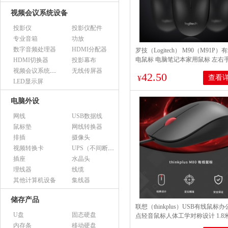
视频会议系统设备
投影仪
投影仪配件
专业音箱
功放
数字音频处理器
HDMI分配器
罗技（Logitech） M90（M91P）
电鼠标 电脑笔记本家用鼠标 左右
HDMI切换器
投影幕布
对称鼠标 黑色
视频会议系统设备（市采）
无线传屏器
42.50
查看
¥
LED显示屏
电脑外设
网线
USB数据线
鼠标垫
网线转换器
排插
摄像头
视频转换卡
UPS（不间断电源）
插座
水晶头
理线器
线缆
其他计算机设备
集线器
储存产品
联想（thinkplus）USB有线鼠标
U盘
固态硬盘
点轻音鼠标人体工学对称设计 1.8
笔记本电脑台式机通用 M80黑色
内存条
移动硬盘