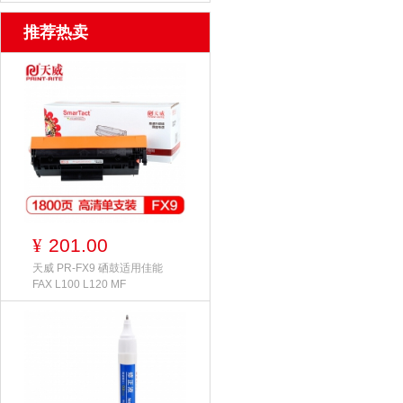
推荐热卖
201.00
¥
天威 PR-FX9 硒鼓适用佳能
FAX L100 L120 MF