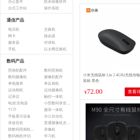
办公套件
防杀病毒软件
台式工作站
操作系统
通信产品
电话机
交换机
网卡
路由器
服务器
对讲机
手机
以太网交换机
数码产品
照相机配件
数码照相机
小米无线鼠标 Lite 2.4GHz无线传
数码摄像机
摄像机配件
鼠标 黑色
单电微单
单反相机
72.00
运动相机
运动摄像机
查看
¥
记录仪
触控一体机
电池\充电器
小型数码录音设备
VCD
摄录一体机
平板显示设备
办公自动化
录放音机
普通摄像机含附件
除数码照相机以外的照相机及器材
录像机
数码相机伴侣
学习机