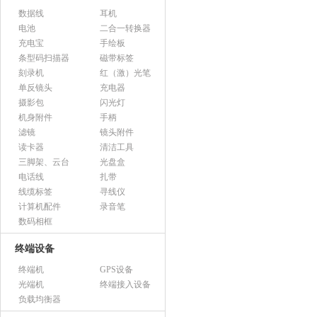
数据线
耳机
电池
二合一转换器
充电宝
手绘板
条型码扫描器
磁带标签
刻录机
红（激）光笔
单反镜头
充电器
摄影包
闪光灯
机身附件
手柄
滤镜
镜头附件
读卡器
清洁工具
三脚架、云台
光盘盒
电话线
扎带
线缆标签
寻线仪
计算机配件
录音笔
数码相框
终端设备
终端机
GPS设备
光端机
终端接入设备
负载均衡器