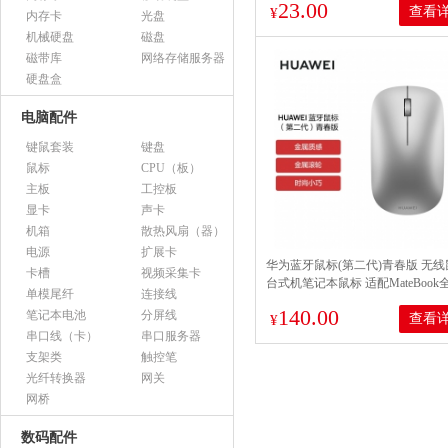
23.00
查看
¥
内存卡
光盘
机械硬盘
磁盘
磁带库
网络存储服务器
硬盘盒
电脑配件
键鼠套装
键盘
鼠标
CPU（板）
主板
工控板
显卡
声卡
机箱
散热风扇（器）
电源
扩展卡
华为蓝牙鼠标(第二代)青春版 无线
卡槽
视频采集卡
台式机笔记本鼠标 适配MateBook
单模尾纤
连接线
记本电脑 银色
140.00
笔记本电池
分屏线
查看
¥
串口线（卡）
串口服务器
支架类
触控笔
光纤转换器
网关
网桥
数码配件