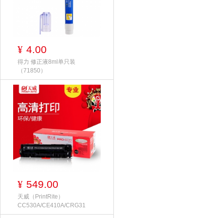
4.00
¥
得力 修正液8ml单只装
（71850）
549.00
¥
天威（PrintRite）
CC530A/CE410A/CRG31