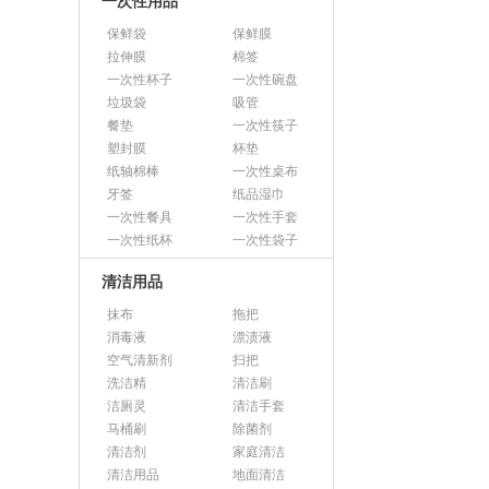
一次性用品
保鲜袋
保鲜膜
拉伸膜
棉签
一次性杯子
一次性碗盘
垃圾袋
吸管
餐垫
一次性筷子
塑封膜
杯垫
纸轴棉棒
一次性桌布
牙签
纸品湿巾
一次性餐具
一次性手套
一次性纸杯
一次性袋子
清洁用品
抹布
拖把
消毒液
漂渍液
空气清新剂
扫把
洗洁精
清洁刷
洁厕灵
清洁手套
马桶刷
除菌剂
清洁剂
家庭清洁
清洁用品
地面清洁