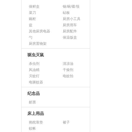
保鲜盒
锅/碗/碟/筷
菜刀
砧板
碗柜
厨房小工具
盆
厨房用车
其他厨房电器
厨房配件
勺
保温饭盒
厨房置物架
驱虫灭鼠
杀虫剂
清凉油
风油精
干燥剂
灭蚊灯
电蚊拍
电驱蚊器
纪念品
邮票
床上用品
抱枕靠垫
被子
蚊帐