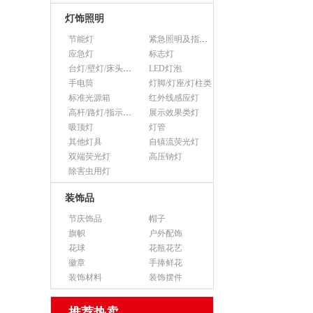
灯饰照明
节能灯
紧急照明及指示灯
应急灯
标志灯
台灯/壁灯/床头灯/落地灯
LED灯泡
手电筒
灯脚/灯座/灯柱类
标准光源箱
红外线感应灯
高杆/路灯/指示灯类
展示效果类灯
吸顶灯
灯管
其他灯具
自镇流荧光灯
双端荧光灯
高压钠灯
除害虫用灯
装饰品
节庆饰品
帽子
旗帜
户外配饰
花球
花瓶花艺
徽章
手捧鲜花
装饰材料
装饰摆件
推荐热卖