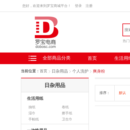
您好，欢迎来到罗宝商城平台！
登录
注册
热门
全部商品分类
首页
生活用
当前位置：
首页
日杂用品
个人洗护
爽身粉
日杂用品
排序：
默认
生活用纸
抽纸
卷纸
湿巾
擦手纸
手帕纸
卫生巾