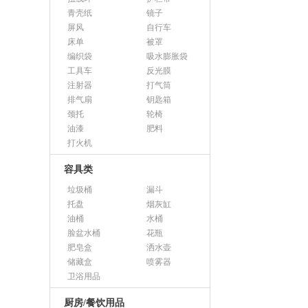
青壳纸
镜子
屏风
自行车
床单
被罩
编织袋
吸水膨胀袋
工具车
反光膜
注射器
打气筒
排气扇
钥匙箱
颈托
轮椅
油漆
肥料
打火机
容具类
垃圾桶
漏斗
托盘
烟灰缸
油桶
水桶
脸盆水桶
花瓶
肥皂盒
洒水壶
储藏盒
喷雾器
卫浴用品
厨房/餐饮用品