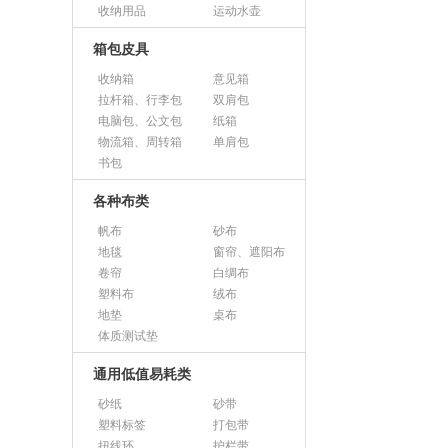
收纳用品
运动水壶
箱包皮具
收纳箱
意见箱
拉杆箱、行李包
双肩包
电脑包、公文包
纸箱
物流箱、周转箱
单肩包
书包
各种布类
帆布
砂布
地毯
窗帘、遮阳布
卷帘
白绸布
塑料布
绒布
地垫
桌布
体质测试垫
通用低值易耗类
砂纸
砂带
塑料标签
打包带
扭线环
护栏带