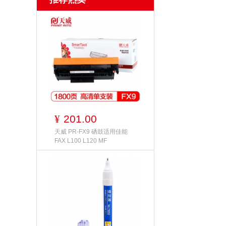
201.00
¥
天威 PR-FX9 硒鼓适用佳能
FAX L100 L120 MF