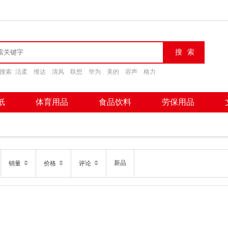
搜索
洁柔
维达
清风
联想
华为
美的
容声
格力
纸
体育用品
食品饮料
劳保用品
新品
销量
价格
评论