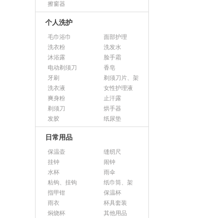
擦窗器
个人洗护
毛巾浴巾
面部护理
洗衣粉
洗发水
沐浴露
脸手霜
电动剃须刀
香皂
牙刷
剃须刀片、架
洗衣液
女性护理液
爽身粉
止汗露
剃须刀
烘手器
发胶
纸尿垫
日常用品
保温壶
缝纫尺
挂钟
闹钟
水杯
雨伞
粘钩、挂钩
纸巾筒、架
指甲钳
保温杯
雨衣
杯具套装
焖烧杯
其他用品