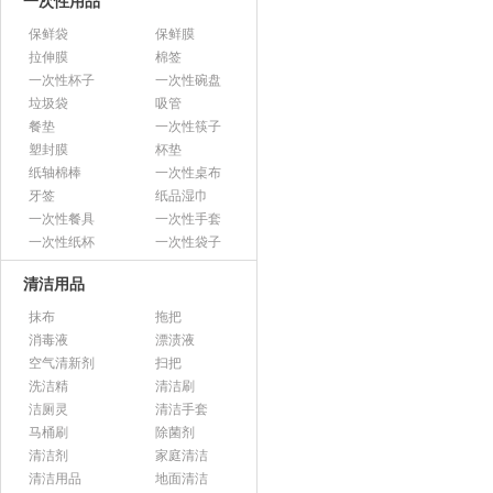
一次性用品
保鲜袋
保鲜膜
拉伸膜
棉签
一次性杯子
一次性碗盘
垃圾袋
吸管
餐垫
一次性筷子
塑封膜
杯垫
纸轴棉棒
一次性桌布
牙签
纸品湿巾
一次性餐具
一次性手套
一次性纸杯
一次性袋子
清洁用品
抹布
拖把
消毒液
漂渍液
空气清新剂
扫把
洗洁精
清洁刷
洁厕灵
清洁手套
马桶刷
除菌剂
清洁剂
家庭清洁
清洁用品
地面清洁