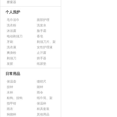
擦窗器
个人洗护
毛巾浴巾
面部护理
洗衣粉
洗发水
沐浴露
脸手霜
电动剃须刀
香皂
牙刷
剃须刀片、架
洗衣液
女性护理液
爽身粉
止汗露
剃须刀
烘手器
发胶
纸尿垫
日常用品
保温壶
缝纫尺
挂钟
闹钟
水杯
雨伞
粘钩、挂钩
纸巾筒、架
指甲钳
保温杯
雨衣
杯具套装
焖烧杯
其他用品