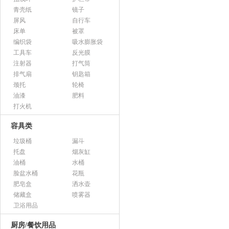
青壳纸
镜子
屏风
自行车
床单
被罩
编织袋
吸水膨胀袋
工具车
反光膜
注射器
打气筒
排气扇
钥匙箱
颈托
轮椅
油漆
肥料
打火机
容具类
垃圾桶
漏斗
托盘
烟灰缸
油桶
水桶
脸盆水桶
花瓶
肥皂盒
洒水壶
储藏盒
喷雾器
卫浴用品
厨房/餐饮用品