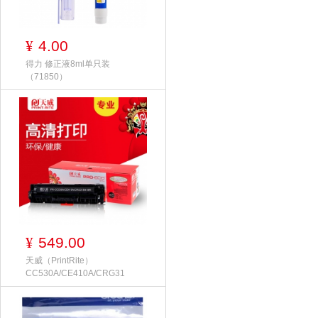
4.00
¥
得力 修正液8ml单只装
（71850）
549.00
¥
天威（PrintRite）
CC530A/CE410A/CRG31