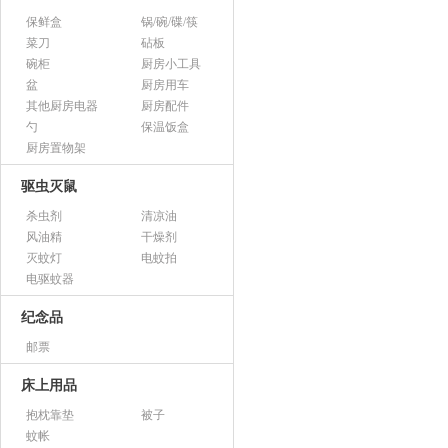
保鲜盒
锅/碗/碟/筷
菜刀
砧板
碗柜
厨房小工具
盆
厨房用车
其他厨房电器
厨房配件
勺
保温饭盒
厨房置物架
驱虫灭鼠
杀虫剂
清凉油
风油精
干燥剂
灭蚊灯
电蚊拍
电驱蚊器
纪念品
邮票
床上用品
抱枕靠垫
被子
蚊帐