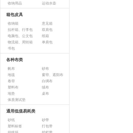
收纳用品
运动水壶
箱包皮具
收纳箱
意见箱
拉杆箱、行李包
双肩包
电脑包、公文包
纸箱
物流箱、周转箱
单肩包
书包
各种布类
帆布
砂布
地毯
窗帘、遮阳布
卷帘
白绸布
塑料布
绒布
地垫
桌布
体质测试垫
通用低值易耗类
砂纸
砂带
塑料标签
打包带
扭线环
护栏带