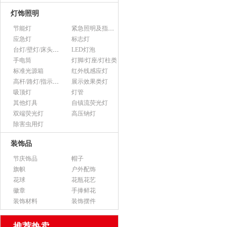
灯饰照明
节能灯
紧急照明及指示灯
应急灯
标志灯
台灯/壁灯/床头灯/落地灯
LED灯泡
手电筒
灯脚/灯座/灯柱类
标准光源箱
红外线感应灯
高杆/路灯/指示灯类
展示效果类灯
吸顶灯
灯管
其他灯具
自镇流荧光灯
双端荧光灯
高压钠灯
除害虫用灯
装饰品
节庆饰品
帽子
旗帜
户外配饰
花球
花瓶花艺
徽章
手捧鲜花
装饰材料
装饰摆件
推荐热卖