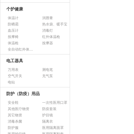
个护健康
体温计
润唇膏
防晒霜
热水袋、暖手宝
血压计
消毒灯
按摩椅
红外体温枪
体温枪
按摩器
全自动红外体温监测仪
电工器具
万用表
测电笔
空气开关
充气泵
电钻
防护（防疫）用品
安全鞋
一次性医用口罩
其他医疗物资
防疫套装
其它物资
护目镜
消毒杀菌
隔离衣
防护服
医用隔离面罩