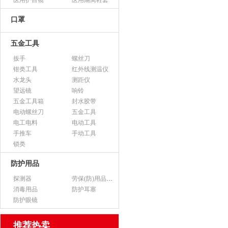
医用护目镜
医用隔离鞋套
口罩
五金工具
扳手
螺丝刀
钳类工具
红外线测温仪
水龙头
测距仪
望远镜
响铃
五金工具箱
封水胶带
电动螺丝刀
五金工具
电工电料
电动工具
手推车
手动工具
锁类
防护用品
探测器
劳保(防)用品（不含医用产品）
消毒用品
防护耳塞
防护眼镜
推荐热卖