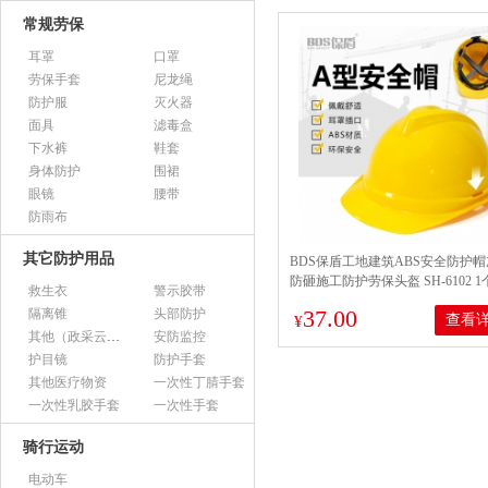
常规劳保
耳罩
口罩
劳保手套
尼龙绳
防护服
灭火器
面具
滤毒盒
下水裤
鞋套
身体防护
围裙
眼镜
腰带
防雨布
其它防护用品
BDS保盾工地建筑ABS安全防护
防砸施工防护劳保头盔 SH-6102 1
救生衣
警示胶带
37.00
隔离锥
头部防护
查看
¥
其他（政采云上架用）
安防监控
护目镜
防护手套
其他医疗物资
一次性丁腈手套
一次性乳胶手套
一次性手套
骑行运动
电动车