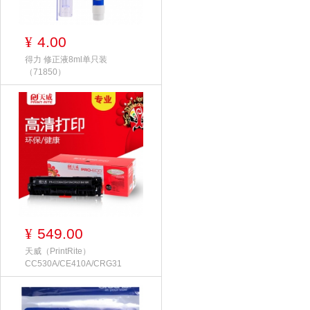
4.00
¥
得力 修正液8ml单只装
（71850）
549.00
¥
天威（PrintRite）
CC530A/CE410A/CRG31