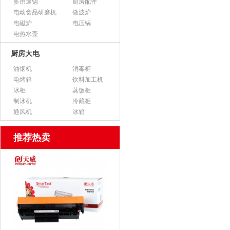
多用途锅
厨房配件
电动食品研磨机
微波炉
电磁炉
电压锅
电热水壶
厨房大电
油烟机
消毒柜
电烤箱
饮料加工机
冰柜
蒸饭柜
制冰机
冷藏柜
通风机
冰箱
推荐热卖