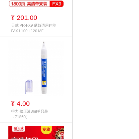
201.00
¥
天威 PR-FX9 硒鼓适用佳能
FAX L100 L120 MF
4.00
¥
得力 修正液8ml单只装
（71850）