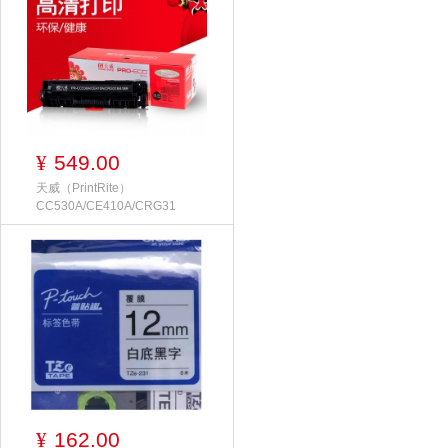
549.00
¥
天威（PrintRite）
CC530A/CE410A/CRG31
162.00
¥