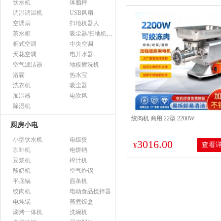
饮水机
体脂秤
调湿调温机
USB风扇
空调扇
扫地机器人
茶水柜
吸尘器/扫地机配件
柜式空调
中央空调
天花空调
电开水器
空气滤洁器
地板擦洗机
浴霸
热水宝
洗衣机
吸尘器
加湿器
电吹风
除湿机
绞肉机 商用 22型 2200W
厨房小电
小型饮水机
电饭煲
3016.00
查看
¥
咖啡机
电饼铛
豆浆机
榨汁机
酸奶机
空气炸锅
平底锅
面条机
绞肉机
电动食品搅拌器
电炖锅
蒸煮饭盒
涮烤一体机
洗碗机