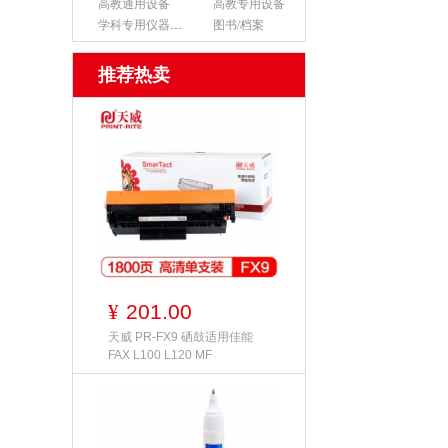
高教通用设备
高教专用设备
学科专用仪器设备
图书/档案
推荐热卖
201.00
¥
天威 PR-FX9 硒鼓适用佳能
FAX L100 L120 MF