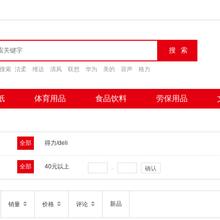
搜索
洁柔
维达
清风
联想
华为
美的
容声
格力
纸
体育用品
食品饮料
劳保用品
全部
得力/deli
全部
40元以上
-
确认
新品
销量
价格
评论