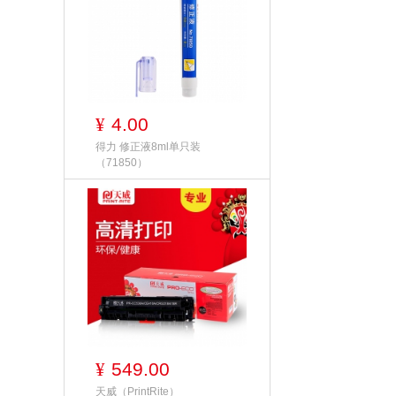
4.00
¥
得力 修正液8ml单只装
（71850）
549.00
¥
天威（PrintRite）