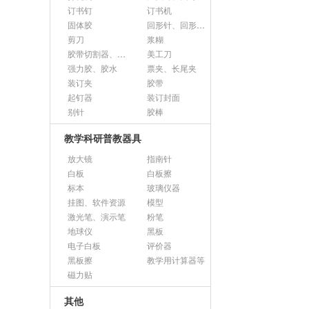
订书钉
订书机
固体胶
回形针、回形针盒
剪刀
浆糊
胶带切割器、胶带座、封箱器
美工刀
强力胶、胶水
票夹、长尾夹
装订夹
胶带
起钉器
装订封面
别针
胶棒
教学科研普教器具
放大镜
指南针
白板
白板擦
标本
玻璃仪器
挂图、软件资源
模型
激光笔、演示笔
粉笔
地球仪
黑板
电子白板
评价器
黑板擦
教学用计算器等
磁力贴
其他