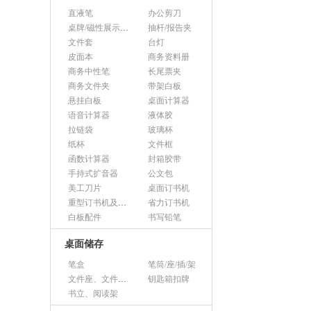
直液笔
办公剪刀
桌牌/磁性展示帖/证件框
抽杆/报告夹
文件套
台灯
皮面本
商务资料册
商务中性笔
长尾票夹
商务文件夹
带架白板
悬挂白板
桌面计算器
语音计算器
液体胶
拉链袋
玻璃杯
纸杯
文件框
函数计算器
封箱胶带
手持式扩音器
公文包
美工刀片
桌面订书机
重型订书机及其它
省力订书机
白板配件
书写铅笔
桌面储存
笔盒
笔筒/座/插/架
文件座、文件架、文件框
钥匙箱扣牌
书立、阅读架