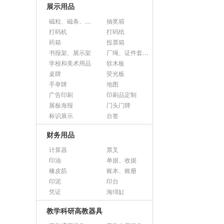
展示用品
磁粒、磁条、磁片
抽奖箱
打码机
打码纸
药箱
投票箱
书报架、展示架
厂绳、证件套、卡套
学校和美术用品
软木板
桌牌
荧光板
手举牌
地图
广告印刷
印刷品定制
展板海报
门头门牌
标识展示
台签
财务用品
计算器
票叉
印油
单据、收据
橡皮筋
账本、账册
印泥
印台
凭证
海绵缸
教学科研高教器具