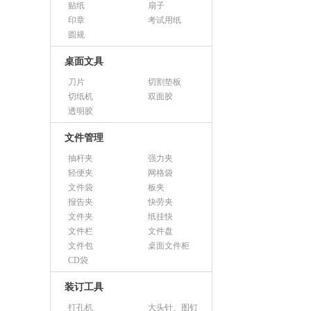
贴纸
扇子
印章
考试用纸
圆规
桌面文具
刀片
切割垫板
切纸机
双面胶
透明胶
文件管理
抽杆夹
强力夹
轻便夹
网格袋
文件袋
板夹
报告夹
快劳夹
文件夹
纸挂快
文件栏
文件盘
文件包
桌面文件柜
CD袋
装订工具
打孔机
大头针、图钉