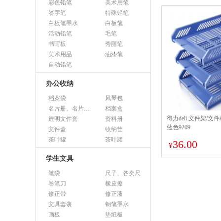
彩色铅笔
美术用笔
签字笔
特殊铅笔
白板笔墨水
白板笔
活动铅笔
毛笔
书写板
秀丽笔
美术用品
油漆笔
自动铅笔
办公收纳
档案袋
风琴包
名片册、名片盒、名片座
档案盒
得力deli 文件架/文
透明文件套
资料册
蓝色9209
文件盒
收纳筐
茶叶罐
茶叶罐
36.00
¥
学生文具
笔袋
尺子、各类尺
卷笔刀
橡皮擦
修正带
修正液
文具套装
钢笔墨水
画板
垫纸板