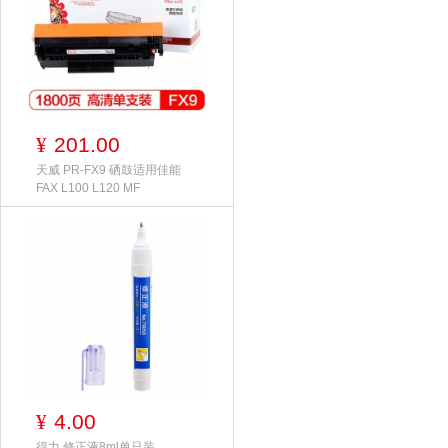
201.00
¥
天威 PR-FX9 硒鼓适用佳能
FAX L100 L120 MF
4.00
¥
得力 修正液8ml单只装