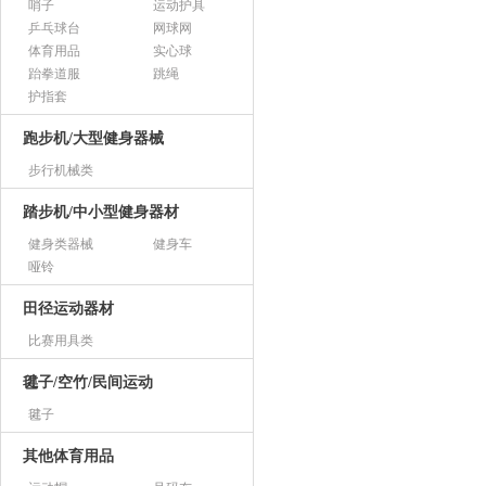
哨子
运动护具
乒乓球台
网球网
体育用品
实心球
跆拳道服
跳绳
护指套
跑步机/大型健身器械
步行机械类
踏步机/中小型健身器材
健身类器械
健身车
哑铃
田径运动器材
比赛用具类
毽子/空竹/民间运动
毽子
其他体育用品