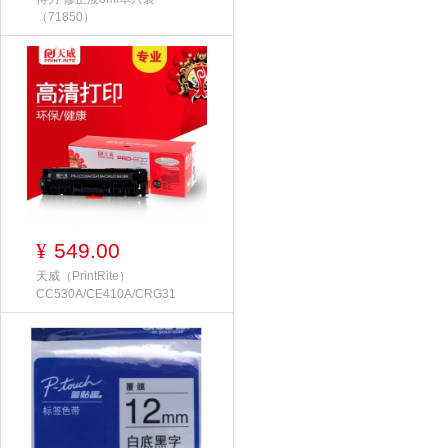
（71850）
549.00
¥
天威（PrintRite）
CC530A/CE410A/CRG31