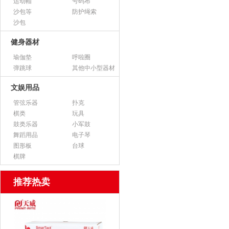
运动帽
号码布
沙包等
防护绳索
沙包
健身器材
瑜伽垫
呼啦圈
弹跳球
其他中小型器材
文娱用品
管弦乐器
扑克
棋类
玩具
鼓类乐器
小军鼓
舞蹈用品
电子琴
图形板
台球
棋牌
推荐热卖