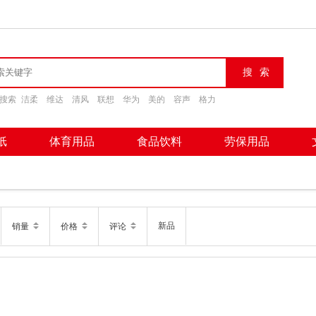
搜索
洁柔
维达
清风
联想
华为
美的
容声
格力
纸
体育用品
食品饮料
劳保用品
新品
销量
价格
评论