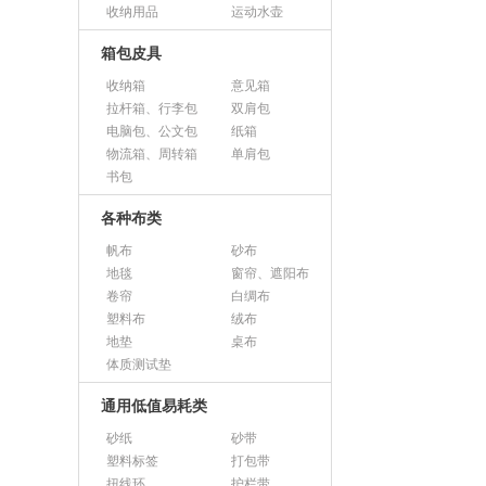
收纳用品
运动水壶
箱包皮具
收纳箱
意见箱
拉杆箱、行李包
双肩包
电脑包、公文包
纸箱
物流箱、周转箱
单肩包
书包
各种布类
帆布
砂布
地毯
窗帘、遮阳布
卷帘
白绸布
塑料布
绒布
地垫
桌布
体质测试垫
通用低值易耗类
砂纸
砂带
塑料标签
打包带
扭线环
护栏带