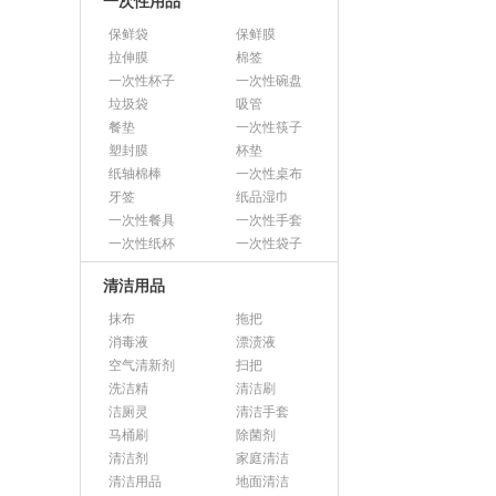
一次性用品
保鲜袋
保鲜膜
拉伸膜
棉签
一次性杯子
一次性碗盘
垃圾袋
吸管
餐垫
一次性筷子
塑封膜
杯垫
纸轴棉棒
一次性桌布
牙签
纸品湿巾
一次性餐具
一次性手套
一次性纸杯
一次性袋子
清洁用品
抹布
拖把
消毒液
漂渍液
空气清新剂
扫把
洗洁精
清洁刷
洁厕灵
清洁手套
马桶刷
除菌剂
清洁剂
家庭清洁
清洁用品
地面清洁