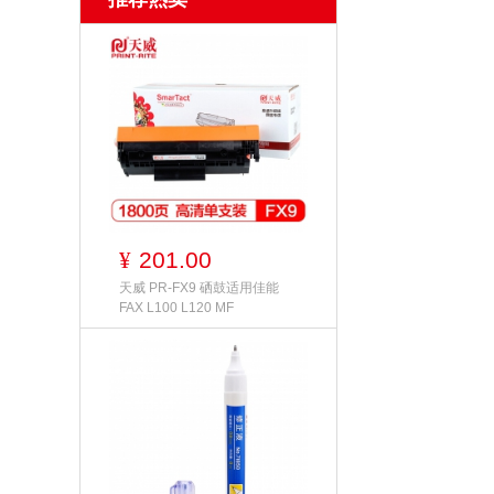
201.00
¥
天威 PR-FX9 硒鼓适用佳能
FAX L100 L120 MF