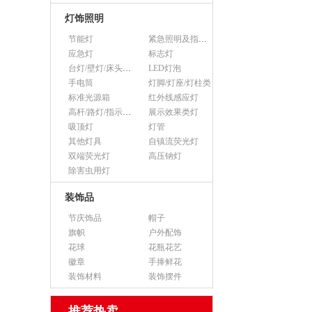
灯饰照明
节能灯
紧急照明及指示灯
应急灯
标志灯
台灯/壁灯/床头灯/落地灯
LED灯泡
手电筒
灯脚/灯座/灯柱类
标准光源箱
红外线感应灯
高杆/路灯/指示灯类
展示效果类灯
吸顶灯
灯管
其他灯具
自镇流荧光灯
双端荧光灯
高压钠灯
除害虫用灯
装饰品
节庆饰品
帽子
旗帜
户外配饰
花球
花瓶花艺
徽章
手捧鲜花
装饰材料
装饰摆件
推荐热卖