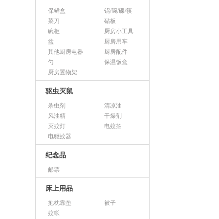
保鲜盒
锅/碗/碟/筷
菜刀
砧板
碗柜
厨房小工具
盆
厨房用车
其他厨房电器
厨房配件
勺
保温饭盒
厨房置物架
驱虫灭鼠
杀虫剂
清凉油
风油精
干燥剂
灭蚊灯
电蚊拍
电驱蚊器
纪念品
邮票
床上用品
抱枕靠垫
被子
蚊帐