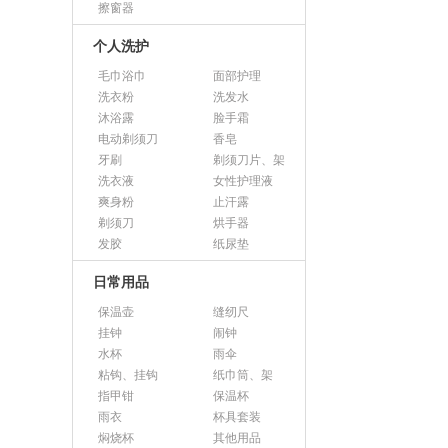
擦窗器
个人洗护
毛巾浴巾
面部护理
洗衣粉
洗发水
沐浴露
脸手霜
电动剃须刀
香皂
牙刷
剃须刀片、架
洗衣液
女性护理液
爽身粉
止汗露
剃须刀
烘手器
发胶
纸尿垫
日常用品
保温壶
缝纫尺
挂钟
闹钟
水杯
雨伞
粘钩、挂钩
纸巾筒、架
指甲钳
保温杯
雨衣
杯具套装
焖烧杯
其他用品