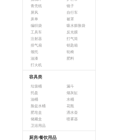
青壳纸
镜子
屏风
自行车
床单
被罩
编织袋
吸水膨胀袋
工具车
反光膜
注射器
打气筒
排气扇
钥匙箱
颈托
轮椅
油漆
肥料
打火机
容具类
垃圾桶
漏斗
托盘
烟灰缸
油桶
水桶
脸盆水桶
花瓶
肥皂盒
洒水壶
储藏盒
喷雾器
卫浴用品
厨房/餐饮用品